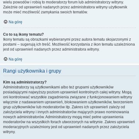
wielu powodów i robią to moderatorzy forum lub administratorzy witryny.
Zależnie od uprawnień nadanych przez administratora witryny użytkownik
może mieć możliwość zamykania swoich tematów.
Na górę
Co to są ikony tematu?
Ikony tematu są obrazkami wybieranymi przez autora tematu skojarzonymi z
postami – sugerują ich treść. Możliwość korzystania z ikon tematu uzależniona
jest od uprawnień nadanych przez administratora witryny.
Na górę
Rangi użytkownika i grupy
Kim są administratorzy?
Administratorzy są użytkownikami albo też grupami użytkowników
posiadającymi najwyższy poziom uprawnień kontrolnych całej witryny. Mogą
oni kontrolować wszystkie zagadnienia związane z funkcjonowaniem witryny
włącznie z nadawaniem uprawnień, blokowaniem użytkowników, tworzeniem
grup użytkowników lub moderatorów itp. Zakres ich uprawnień zależy od
założyciela witryny i innych administratorów mających prawo nominowania
nowych administratorów. Administratorzy mogą mieć pełne uprawnienia
moderatorów na wszystkich forach utworzonych na witrynie. Zakres uprawnień
moderacyjnych uzależniony jest od uprawnień nadanych przez założyciela
witryny.