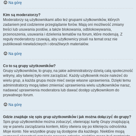
Na górę
Kim są moderatorzy?
Moderatorzy są użytkownikami albo też grupami użytkowników, których
zadaniem jest codzienne przeglądanie forów. Mają oni możliwość zmiany
treści lub usuwania postów, a także blokowania, odblokowywania,
przenoszenia, usuwania i dzielenia tematów na forum, które moderują. Z
reguły moderatorzy czuwają, aby użytkownicy pisali na temat oraz nie
publikowali niewłaściwych i obraźliwych materiałów.
Na górę
Co to są grupy użytkowników?
Grupy użytkowników, to grupy, na jakie administratorzy dzielą całą społeczność
witryny, aby łatwiej było nimi zarządzać. Każdy użytkownik może należeć do
wielu grup, a każda grupa może mieć swoje własne uprawnienia. Dzięki temu
administratorzy mogą łatwo zmieniać uprawnienia wielu użytkowników naraz,
nadawać uprawnienia moderatora lub dawać dostęp użytkownikom do
prywatnego forum.
Na górę
Gdzie znajduje się spis grup użytkowników i jak można dołączyć do grupy?
Spis grup użytkowników można zobaczyć, otwierając kartę
Grupy
znajdującą
się w panelu zarządzania kontem, który otwiera się po kliknięciu odnośnika
Moje konto
. Nie wszystkie grupy są dostępne dla każdego. Niektóre mogą