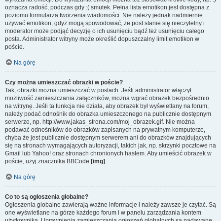
oznacza radość, podczas gdy :( smutek. Pełna lista emotikon jest dostępna z
poziomu formularza tworzenia wiadomości. Nie należy jednak nadmiernie
używać emotikon, gdyż mogą spowodować, że post stanie się nieczytelny i
moderator może podjąć decyzję o ich usunięciu bądź też usunięciu całego
posta. Administrator witryny może określić dopuszczalny limit emotikon w
poście.
Na górę
Czy można umieszczać obrazki w poście?
Tak, obrazki można umieszczać w postach. Jeśli administrator włączył
możliwość zamieszczania załączników, można wgrać obrazek bezpośrednio
na witrynę. Jeśli ta funkcja nie działa, aby obrazek był wyświetlany na forum,
należy podać odnośnik do obrazka umieszczonego na publicznie dostępnym
serwerze, np. http://www.jakas_strona.com/moj_obrazek.gif. Nie można
podawać odnośników do obrazków zapisanych na prywatnym komputerze,
chyba że jest publicznie dostępnym serwerem ani do obrazków znajdujących
się na stronach wymagających autoryzacji, takich jak, np. skrzynki pocztowe na
Gmail lub Yahoo! oraz stronach chronionych hasłem. Aby umieścić obrazek w
poście, użyj znacznika BBCode
[img]
.
Na górę
Co to są ogłoszenia globalne?
Ogłoszenia globalne zawierają ważne informacje i należy zawsze je czytać. Są
one wyświetlane na górze każdego forum i w panelu zarządzania kontem
użytkownika. Uprawnienia zamieszczania ogłoszeń globalnych są nadawane