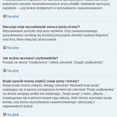
podobnych zwrotów niezindeksowanych przez phpBB. Dokładnie sprecyzuj
zapytanie – użyj funkcji dostępnych w wyszukiwaniu zaawansowanym.
Na górę
Dlaczego moje wyszukiwanie zwraca pustą stronę?!
Wyszukiwanie zwróciło zbyt dużo wyników. Użyj zaawansowanego
wyszukiwania i postaraj się bardziej precyzyjnie określić szukany fragment
oraz fora, które mają być przeszukane.
Na górę
Jak można wyszukać użytkowników?
Przejdź na stronę “Użytkownicy” i kliknij odnośnik “Znajdź użytkownika”.
Na górę
W jaki sposób można znaleźć swoje posty i tematy?
Swoje posty można znaleźć, klikając odnośnik “Wyświetl moje posty”
znajdujący się w panelu zarządzania kontem lub odnośnik “Posty użytkownika”
na stronie swojego profilu lub wybierając „Twoje posty” z menu „Więcej…”
znajdującego się w górnym lewym rogu witryny. Jeśli chcesz wyszukać swoje
tematy, użyj strony wyszukiwania zaawansowanego i skorzystaj z
odpowiednich funkcji.
Na górę