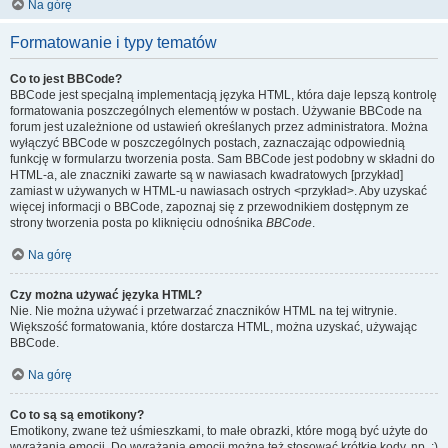
Na górę
Formatowanie i typy tematów
Co to jest BBCode?
BBCode jest specjalną implementacją języka HTML, która daje lepszą kontrolę
formatowania poszczególnych elementów w postach. Używanie BBCode na
forum jest uzależnione od ustawień określanych przez administratora. Można
wyłączyć BBCode w poszczególnych postach, zaznaczając odpowiednią
funkcję w formularzu tworzenia posta. Sam BBCode jest podobny w składni do
HTML-a, ale znaczniki zawarte są w nawiasach kwadratowych [przykład]
zamiast w używanych w HTML-u nawiasach ostrych <przykład>. Aby uzyskać
więcej informacji o BBCode, zapoznaj się z przewodnikiem dostępnym ze
strony tworzenia posta po kliknięciu odnośnika
BBCode
.
Na górę
Czy można używać języka HTML?
Nie. Nie można używać i przetwarzać znaczników HTML na tej witrynie.
Większość formatowania, które dostarcza HTML, można uzyskać, używając
BBCode.
Na górę
Co to są są emotikony?
Emotikony, zwane też uśmieszkami, to małe obrazki, które mogą być użyte do
wyrażania emocji. Do wyrażania emocji można też stosować krótkie kody, np. :)