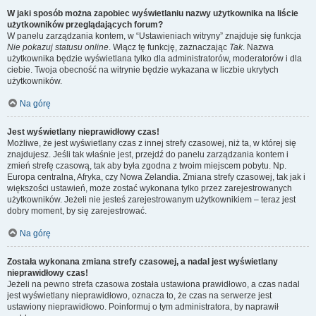
W jaki sposób można zapobiec wyświetlaniu nazwy użytkownika na liście
użytkowników przeglądających forum?
W panelu zarządzania kontem, w “Ustawieniach witryny” znajduje się funkcja
Nie pokazuj statusu online
. Włącz tę funkcję, zaznaczając
Tak
. Nazwa
użytkownika będzie wyświetlana tylko dla administratorów, moderatorów i dla
ciebie. Twoja obecność na witrynie będzie wykazana w liczbie ukrytych
użytkowników.
Na górę
Jest wyświetlany nieprawidłowy czas!
Możliwe, że jest wyświetlany czas z innej strefy czasowej, niż ta, w której się
znajdujesz. Jeśli tak właśnie jest, przejdź do panelu zarządzania kontem i
zmień strefę czasową, tak aby była zgodna z twoim miejscem pobytu. Np.
Europa centralna, Afryka, czy Nowa Zelandia. Zmiana strefy czasowej, tak jak i
większości ustawień, może zostać wykonana tylko przez zarejestrowanych
użytkowników. Jeżeli nie jesteś zarejestrowanym użytkownikiem – teraz jest
dobry moment, by się zarejestrować.
Na górę
Została wykonana zmiana strefy czasowej, a nadal jest wyświetlany
nieprawidłowy czas!
Jeżeli na pewno strefa czasowa została ustawiona prawidłowo, a czas nadal
jest wyświetlany nieprawidłowo, oznacza to, że czas na serwerze jest
ustawiony nieprawidłowo. Poinformuj o tym administratora, by naprawił