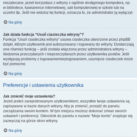
niezalecane, jeżeli korzystasz z witryny z ogólnie dostępnego komputera, np.
w bibliotece, kawiarence internetowej, sali komputerowej w szkole lub na
uczelni itp. Jeśli nie widzisz tej funkcji, oznacza to, że administrator ją wyłączył.
Na górę
Jak działa funkcja “Usuń ciasteczka witryny”?
Funkcja “Usuń ciasteczka witryny” usuwa ciasteczka utworzone przez phpBB
dzięki, którym użytkownik jest autoryzowany i logowany do witryny. Dostarczają
one również funkcję – jeśli została włączona przez administratora witryny –
śledzenia przeczytanych i nieprzeczytanych przez użytkownika postów. Jeśli
występują problemy z logowaniem/wylogowaniem, usunięcie ciasteczek może
być pomocne.
Na górę
Preferencje i ustawienia użytkownika
Jak zmienić moje ustawienia?
Jeżeli jesteś zarejestrowanym użytkownikiem, wszystkie twoje ustawienia są
zapisywane w bazie danych witryny. Aby je zmienić, przejdź do panelu
zarządzania swoim kontem. W tym miejscu możesz dokonać zmian swoich
ustawień i preferencji. Odnośnik do panelu o nazwie “Moje konto” znajduje się
zazwyczaj na górze stron witryny.
Na górę