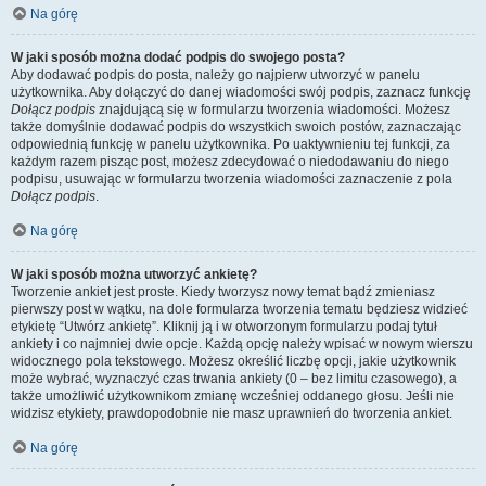
Na górę
W jaki sposób można dodać podpis do swojego posta?
Aby dodawać podpis do posta, należy go najpierw utworzyć w panelu
użytkownika. Aby dołączyć do danej wiadomości swój podpis, zaznacz funkcję
Dołącz podpis
znajdującą się w formularzu tworzenia wiadomości. Możesz
także domyślnie dodawać podpis do wszystkich swoich postów, zaznaczając
odpowiednią funkcję w panelu użytkownika. Po uaktywnieniu tej funkcji, za
każdym razem pisząc post, możesz zdecydować o niedodawaniu do niego
podpisu, usuwając w formularzu tworzenia wiadomości zaznaczenie z pola
Dołącz podpis
.
Na górę
W jaki sposób można utworzyć ankietę?
Tworzenie ankiet jest proste. Kiedy tworzysz nowy temat bądź zmieniasz
pierwszy post w wątku, na dole formularza tworzenia tematu będziesz widzieć
etykietę “Utwórz ankietę”. Kliknij ją i w otworzonym formularzu podaj tytuł
ankiety i co najmniej dwie opcje. Każdą opcję należy wpisać w nowym wierszu
widocznego pola tekstowego. Możesz określić liczbę opcji, jakie użytkownik
może wybrać, wyznaczyć czas trwania ankiety (0 – bez limitu czasowego), a
także umożliwić użytkownikom zmianę wcześniej oddanego głosu. Jeśli nie
widzisz etykiety, prawdopodobnie nie masz uprawnień do tworzenia ankiet.
Na górę