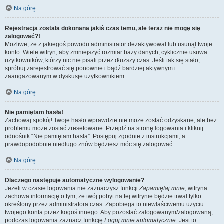
Na górę
Rejestracja została dokonana jakiś czas temu, ale teraz nie mogę się
zalogować?!
Możliwe, że z jakiegoś powodu administrator dezaktywował lub usunął twoje
konto. Wiele witryn, aby zmniejszyć rozmiar bazy danych, cyklicznie usuwa
użytkowników, którzy nic nie pisali przez dłuższy czas. Jeśli tak się stało,
spróbuj zarejestrować się ponownie i bądź bardziej aktywnym i
zaangażowanym w dyskusje użytkownikiem.
Na górę
Nie pamiętam hasła!
Zachowaj spokój! Twoje hasło wprawdzie nie może zostać odzyskane, ale bez
problemu może zostać zresetowane. Przejdź na stronę logowania i kliknij
odnośnik “Nie pamiętam hasła”. Postępuj zgodnie z instrukcjami, a
prawdopodobnie niedługo znów będziesz móc się zalogować.
Na górę
Dlaczego następuje automatyczne wylogowanie?
Jeżeli w czasie logowania nie zaznaczysz funkcji
Zapamiętaj mnie
, witryna
zachowa informację o tym, że twój pobyt na tej witrynie będzie trwał tylko
określony przez administratora czas. Zapobiega to niewłaściwemu użyciu
twojego konta przez kogoś innego. Aby pozostać zalogowanym/zalogowaną,
podczas logowania zaznacz funkcję
Loguj mnie automatycznie
. Jest to