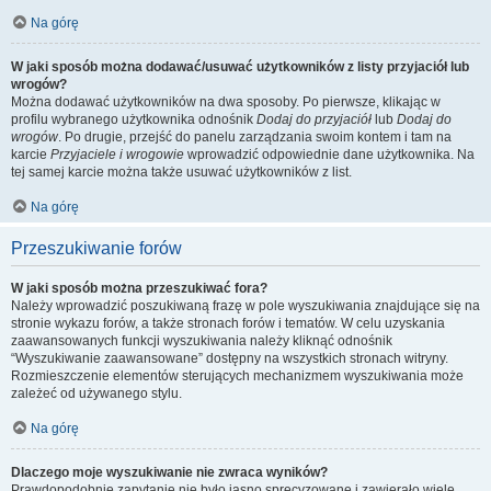
Na górę
W jaki sposób można dodawać/usuwać użytkowników z listy przyjaciół lub
wrogów?
Można dodawać użytkowników na dwa sposoby. Po pierwsze, klikając w
profilu wybranego użytkownika odnośnik
Dodaj do przyjaciół
lub
Dodaj do
wrogów
. Po drugie, przejść do panelu zarządzania swoim kontem i tam na
karcie
Przyjaciele i wrogowie
wprowadzić odpowiednie dane użytkownika. Na
tej samej karcie można także usuwać użytkowników z list.
Na górę
Przeszukiwanie forów
W jaki sposób można przeszukiwać fora?
Należy wprowadzić poszukiwaną frazę w pole wyszukiwania znajdujące się na
stronie wykazu forów, a także stronach forów i tematów. W celu uzyskania
zaawansowanych funkcji wyszukiwania należy kliknąć odnośnik
“Wyszukiwanie zaawansowane” dostępny na wszystkich stronach witryny.
Rozmieszczenie elementów sterujących mechanizmem wyszukiwania może
zależeć od używanego stylu.
Na górę
Dlaczego moje wyszukiwanie nie zwraca wyników?
Prawdopodobnie zapytanie nie było jasno sprecyzowane i zawierało wiele