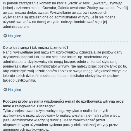
W panelu zarządzania kontem na karcie „Profil” w sekcji „Awatar”, używając
jednej z czterech metod: Gravatar, Galeria awatarów, Zdalny awatar lub Prześlij
awatar, można dodać awatar. Wyświetlanie awatarów i sposób ich
wyświetlania są uzależnione od administratora witryny. Jeśli nie można
używać awatarów na danej witrynie, należy skontaktować się z jej
administratorem.
Na górę
Co to jest ranga i jak można ją zmienić?
Rangi wyświetlane pod nazwami użytkowników oznaczają, ile postów dany
użytkownik napisał lub jaki ma status na forum, np. moderatora czy
administratora. Użytkownicy nie mogą bezpośrednio zmieniać stylu rang,
ponieważ ustawia je administrator witryny. Nie należy pisać postów tylko po to,
aby zwiększyć swój licznik postów i przez to swoją rangę. Większość witryn nie
toleruje takich działań i moderator lub administrator obniży licznik postów
takiego użytkownika.
Na górę
Podczas próby wysłania wiadomości e-mail do użytkownika witryna prosi
mnie o zalogowanie. Dlaczego?
Tylko zarejestrowani użytkownicy mogą wysyłać e-maile do innych
użytkowników przez wbudowany formularz wysyłania e-maili i tylko wtedy,
jeżeli administrator włączył tę funkcję. Ma to zabezpieczać przed
nieprawidłowym używaniem systemu poczty elektronicznej witryny przez
anonimowych użytkowników.