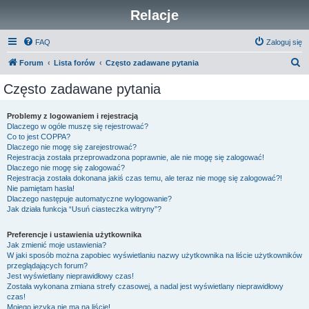
Relacje
FAQ
Zaloguj się
S
Forum
Lista forów
Często zadawane pytania
z
Często zadawane pytania
u
k
Problemy z logowaniem i rejestracją
Dlaczego w ogóle muszę się rejestrować?
a
Co to jest COPPA?
j
Dlaczego nie mogę się zarejestrować?
Rejestracja została przeprowadzona poprawnie, ale nie mogę się zalogować!
Dlaczego nie mogę się zalogować?
Rejestracja została dokonana jakiś czas temu, ale teraz nie mogę się zalogować?!
Nie pamiętam hasła!
Dlaczego następuje automatyczne wylogowanie?
Jak działa funkcja “Usuń ciasteczka witryny”?
Preferencje i ustawienia użytkownika
Jak zmienić moje ustawienia?
W jaki sposób można zapobiec wyświetlaniu nazwy użytkownika na liście użytkowników
przeglądających forum?
Jest wyświetlany nieprawidłowy czas!
Została wykonana zmiana strefy czasowej, a nadal jest wyświetlany nieprawidłowy
czas!
Mojego języka nie ma na liście!