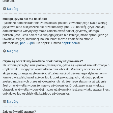
problem.
Na górę
Mojego języka nie ma na liście!
Być może administrator nie zainstalował pakietu zawierającego twoją wersję
językową albo nikt jeszcze nie przetłumaczył phpBB3 na twój język. Zapytaj
administratora witryny czy może zainstalować pakiet językowy, którego
potrzebujesz. Jeśli pakiet dla twojego języka nie istnieje, może spróbujesz go
utworzyć. Więcej informacji na ten temat można znaleźć na stronie
internetowej
phpBB.pl
® lub phpBB Limited
phpBB.com
®
Na górę
Czym są obrazki wyświetlane obok nazwy użytkownika?
Na stronie przeglądania postów, w miejscu, gdzie są wyświetlane informacje o
użytkowniku, mogą być wyświetlane dwa obrazki. Pierwszy obrazek jest
skojarzony z rangą użytkownika. W zależności od używanego stylu jest on w
formie gwiazdek, kwadracików lub kropek pokazujących, jak dużo postów
zostało napisanych przez użytkownika lub jaki jest jego status na tej witrynie.
Jest on wyświetlany poniżej nazwy użytkownika. Drugi, zazwyczaj większy
obrazek, wyświetlany powyżej nazwy użytkownika jest znany jako awatar i jest
unikatowy lub osobisty dla każdego użytkownika.
Na górę
Jak wyświetlić awatar?