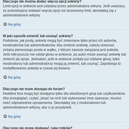
Dlaczego nie można dodać więcej opcji ankiety?
Limit opcji w ankiecie jest ustalany przez administratora witryny. Jeśli uważasz,
że potrzebujesz wstawić więcej opcji niż dozwolony limit, skontaktuj się z
administratorem witryny.
Na górę
W jaki sposób zmienić lub usunąć ankietę?
Podobnie, jak posty, ankiety mogą być zmieniane tylko przez ich autorów,
moderatorów lub administratorów. Aby zmienić ankietę, należy dokonać
zmiany pierwszego posta w wątku, z którym zawsze związana jest ankieta.
Jeśli nikt jeszcze nie oddał głosu w ankiecie, jej autor może usunąć ankietę lub
zmienić jej opcje. Jednakże, jeśli w ankiecie zostały już oddane głosy, tylko
moderatorzy lub administratorzy mogą ją zmienić, lub usunąć. Zapobiega to
modyfikowaniu ankiety w czasie jej trwania.
Na górę
Dlaczego nie mam dostępu do forum?
Niektóre fora mogą być dostępne tylko dla określonych grup lub użytkowników.
Aby przeglądać, czytać, pisać na nich lub wykonywać inne operacje, musisz
mieć odpowiednie uprawnienia. Skontaktuj się z moderatorem lub
administratorem witryny, aby ci je przydzielił.
Na górę
Dlaczego nie mogę dodawać załączników?