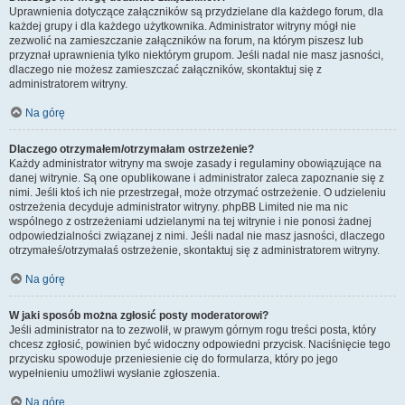
Uprawnienia dotyczące załączników są przydzielane dla każdego forum, dla
każdej grupy i dla każdego użytkownika. Administrator witryny mógł nie
zezwolić na zamieszczanie załączników na forum, na którym piszesz lub
przyznał uprawnienia tylko niektórym grupom. Jeśli nadal nie masz jasności,
dlaczego nie możesz zamieszczać załączników, skontaktuj się z
administratorem witryny.
Na górę
Dlaczego otrzymałem/otrzymałam ostrzeżenie?
Każdy administrator witryny ma swoje zasady i regulaminy obowiązujące na
danej witrynie. Są one opublikowane i administrator zaleca zapoznanie się z
nimi. Jeśli ktoś ich nie przestrzegał, może otrzymać ostrzeżenie. O udzieleniu
ostrzeżenia decyduje administrator witryny. phpBB Limited nie ma nic
wspólnego z ostrzeżeniami udzielanymi na tej witrynie i nie ponosi żadnej
odpowiedzialności związanej z nimi. Jeśli nadal nie masz jasności, dlaczego
otrzymałeś/otrzymałaś ostrzeżenie, skontaktuj się z administratorem witryny.
Na górę
W jaki sposób można zgłosić posty moderatorowi?
Jeśli administrator na to zezwolił, w prawym górnym rogu treści posta, który
chcesz zgłosić, powinien być widoczny odpowiedni przycisk. Naciśnięcie tego
przycisku spowoduje przeniesienie cię do formularza, który po jego
wypełnieniu umożliwi wysłanie zgłoszenia.
Na górę