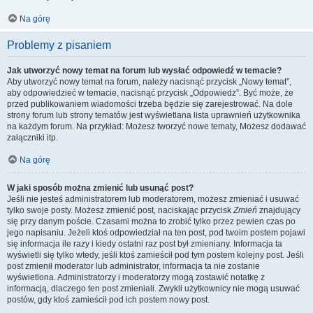
Na górę
Problemy z pisaniem
Jak utworzyć nowy temat na forum lub wysłać odpowiedź w temacie?
Aby utworzyć nowy temat na forum, należy nacisnąć przycisk „Nowy temat”,
aby odpowiedzieć w temacie, nacisnąć przycisk „Odpowiedz”. Być może, że
przed publikowaniem wiadomości trzeba będzie się zarejestrować. Na dole
strony forum lub strony tematów jest wyświetlana lista uprawnień użytkownika
na każdym forum. Na przykład: Możesz tworzyć nowe tematy, Możesz dodawać
załączniki itp.
Na górę
W jaki sposób można zmienić lub usunąć post?
Jeśli nie jesteś administratorem lub moderatorem, możesz zmieniać i usuwać
tylko swoje posty. Możesz zmienić post, naciskając przycisk
Zmień
znajdujący
się przy danym poście. Czasami można to zrobić tylko przez pewien czas po
jego napisaniu. Jeżeli ktoś odpowiedział na ten post, pod twoim postem pojawi
się informacja ile razy i kiedy ostatni raz post był zmieniany. Informacja ta
wyświetli się tylko wtedy, jeśli ktoś zamieścił pod tym postem kolejny post. Jeśli
post zmienił moderator lub administrator, informacja ta nie zostanie
wyświetlona. Administratorzy i moderatorzy mogą zostawić notatkę z
informacją, dlaczego ten post zmieniali. Zwykli użytkownicy nie mogą usuwać
postów, gdy ktoś zamieścił pod ich postem nowy post.