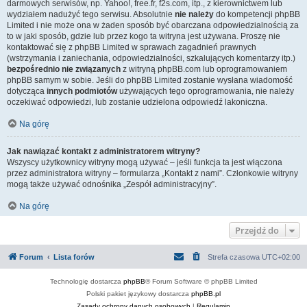
darmowych serwisów, np. Yahoo!, free.fr, f2s.com, itp., z kierownictwem lub
wydziałem nadużyć tego serwisu. Absolutnie
nie należy
do kompetencji phpBB
Limited i nie może ona w żaden sposób być obarczana odpowiedzialnością za
to w jaki sposób, gdzie lub przez kogo ta witryna jest używana. Proszę nie
kontaktować się z phpBB Limited w sprawach zagadnień prawnych
(wstrzymania i zaniechania, odpowiedzialności, szkalujących komentarzy itp.)
bezpośrednio nie związanych
z witryną phpBB.com lub oprogramowaniem
phpBB samym w sobie. Jeśli do phpBB Limited zostanie wysłana wiadomość
dotycząca
innych podmiotów
używających tego oprogramowania, nie należy
oczekiwać odpowiedzi, lub zostanie udzielona odpowiedź lakoniczna.
Na górę
Jak nawiązać kontakt z administratorem witryny?
Wszyscy użytkownicy witryny mogą używać – jeśli funkcja ta jest włączona
przez administratora witryny – formularza „Kontakt z nami”. Członkowie witryny
mogą także używać odnośnika „Zespół administracyjny”.
Na górę
Przejdź do
Forum
Lista forów
Strefa czasowa
UTC+02:00
Technologię dostarcza
phpBB
® Forum Software © phpBB Limited
Polski pakiet językowy dostarcza
phpBB.pl
Zasady ochrony danych osobowych
|
Regulamin