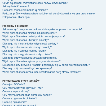
Czym są obrazki wyświetlane obok nazwy użytkownika?
Jak wyświetlić awatar?
Co to jest ranga i jak można ją zmienić?
Podczas próby wysłania wiadomości e-mail do użytkownika witryna prosi mnie o
zalogowanie. Dlaczego?
Problemy z pisaniem
Jak utworzyć nowy temat na forum lub wysłać odpowiedź w temacie?
W jaki sposób można zmienić lub usunąć post?
W jaki sposób można dodać podpis do swojego posta?
W jaki sposób można utworzyć ankietę?
Dlaczego nie można dodać więcej opcji ankiety?
W jaki sposób zmienić lub usunąć ankietę?
Dlaczego nie mam dostępu do forum?
Dlaczego nie mogę dodawać załączników?
Dlaczego otrzymałem/otrzymałam ostrzeżenie?
W jaki sposób można zgłosić posty moderatorowi?
Do czego służy przycisk “Zapisz” znajdujący się w oknie tworzenia tematu?
Dlaczego mój post musi być akceptowany?
W jaki sposób mogę przesunąć swój temat na górę strony tematów?
Formatowanie i typy tematów
Co to jest BBCode?
Czy można używać języka HTML?
Co to są są emotikony?
Czy można umieszczać obrazki w poście?
Co to są ogłoszenia globalne?
Co to są ogłoszenia?
Co to są przyklejone tematy?