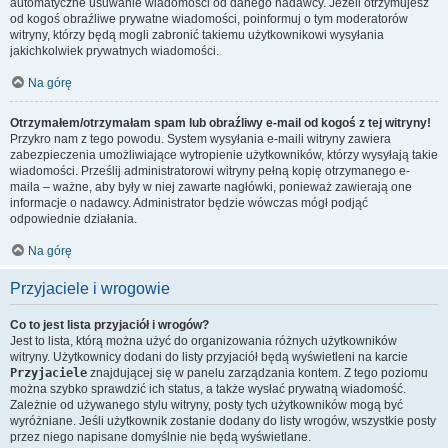
automatyczne usuwanie wiadomości od danego nadawcy. Jeżeli otrzymujesz
od kogoś obraźliwe prywatne wiadomości, poinformuj o tym moderatorów
witryny, którzy będą mogli zabronić takiemu użytkownikowi wysyłania
jakichkolwiek prywatnych wiadomości.
Na górę
Otrzymałem/otrzymałam spam lub obraźliwy e-mail od kogoś z tej witryny!
Przykro nam z tego powodu. System wysyłania e-maili witryny zawiera
zabezpieczenia umożliwiające wytropienie użytkowników, którzy wysyłają takie
wiadomości. Prześlij administratorowi witryny pełną kopię otrzymanego e-
maila – ważne, aby były w niej zawarte nagłówki, ponieważ zawierają one
informacje o nadawcy. Administrator będzie wówczas mógł podjąć
odpowiednie działania.
Na górę
Przyjaciele i wrogowie
Co to jest lista przyjaciół i wrogów?
Jest to lista, którą można użyć do organizowania różnych użytkowników
witryny. Użytkownicy dodani do listy przyjaciół będą wyświetleni na karcie
Przyjaciele
znajdującej się w panelu zarządzania kontem. Z tego poziomu
można szybko sprawdzić ich status, a także wysłać prywatną wiadomość.
Zależnie od używanego stylu witryny, posty tych użytkowników mogą być
wyróżniane. Jeśli użytkownik zostanie dodany do listy wrogów, wszystkie posty
przez niego napisane domyślnie nie będą wyświetlane.