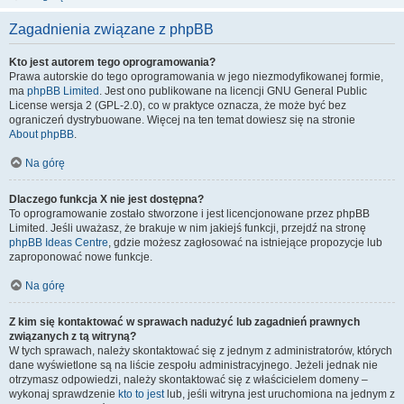
Zagadnienia związane z phpBB
Kto jest autorem tego oprogramowania?
Prawa autorskie do tego oprogramowania w jego niezmodyfikowanej formie,
ma
phpBB Limited
. Jest ono publikowane na licencji GNU General Public
License wersja 2 (GPL-2.0), co w praktyce oznacza, że może być bez
ograniczeń dystrybuowane. Więcej na ten temat dowiesz się na stronie
About phpBB
.
Na górę
Dlaczego funkcja X nie jest dostępna?
To oprogramowanie zostało stworzone i jest licencjonowane przez phpBB
Limited. Jeśli uważasz, że brakuje w nim jakiejś funkcji, przejdź na stronę
phpBB Ideas Centre
, gdzie możesz zagłosować na istniejące propozycje lub
zaproponować nowe funkcje.
Na górę
Z kim się kontaktować w sprawach nadużyć lub zagadnień prawnych
związanych z tą witryną?
W tych sprawach, należy skontaktować się z jednym z administratorów, których
dane wyświetlone są na liście zespołu administracyjnego. Jeżeli jednak nie
otrzymasz odpowiedzi, należy skontaktować się z właścicielem domeny –
wykonaj sprawdzenie
kto to jest
lub, jeśli witryna jest uruchomiona na jednym z