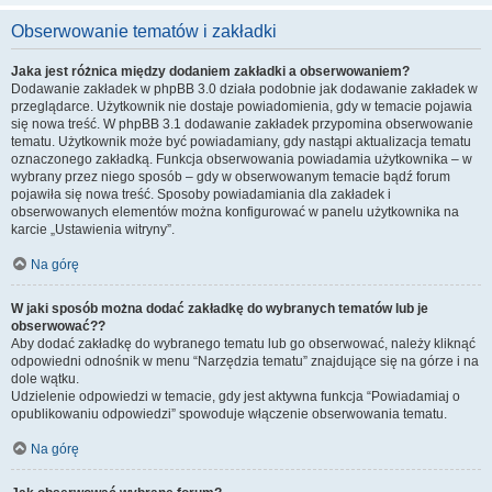
Obserwowanie tematów i zakładki
Jaka jest różnica między dodaniem zakładki a obserwowaniem?
Dodawanie zakładek w phpBB 3.0 działa podobnie jak dodawanie zakładek w
przeglądarce. Użytkownik nie dostaje powiadomienia, gdy w temacie pojawia
się nowa treść. W phpBB 3.1 dodawanie zakładek przypomina obserwowanie
tematu. Użytkownik może być powiadamiany, gdy nastąpi aktualizacja tematu
oznaczonego zakładką. Funkcja obserwowania powiadamia użytkownika – w
wybrany przez niego sposób – gdy w obserwowanym temacie bądź forum
pojawiła się nowa treść. Sposoby powiadamiania dla zakładek i
obserwowanych elementów można konfigurować w panelu użytkownika na
karcie „Ustawienia witryny”.
Na górę
W jaki sposób można dodać zakładkę do wybranych tematów lub je
obserwować??
Aby dodać zakładkę do wybranego tematu lub go obserwować, należy kliknąć
odpowiedni odnośnik w menu “Narzędzia tematu” znajdujące się na górze i na
dole wątku.
Udzielenie odpowiedzi w temacie, gdy jest aktywna funkcja “Powiadamiaj o
opublikowaniu odpowiedzi” spowoduje włączenie obserwowania tematu.
Na górę