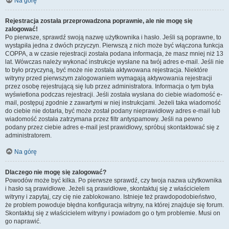
Na górę
Rejestracja została przeprowadzona poprawnie, ale nie mogę się
zalogować!
Po pierwsze, sprawdź swoją nazwę użytkownika i hasło. Jeśli są poprawne, to
wystąpiła jedna z dwóch przyczyn. Pierwszą z nich może być włączona funkcja
COPPA, a w czasie rejestracji została podana informacja, że masz mniej niż 13
lat. Wówczas należy wykonać instrukcje wysłane na twój adres e-mail. Jeśli nie
to było przyczyną, być może nie została aktywowana rejestracja. Niektóre
witryny przed pierwszym zalogowaniem wymagają aktywowania rejestracji
przez osobę rejestrującą się lub przez administratora. Informacja o tym była
wyświetlona podczas rejestracji. Jeśli została wysłana do ciebie wiadomość e-
mail, postępuj zgodnie z zawartymi w niej instrukcjami. Jeżeli taka wiadomość
do ciebie nie dotarła, być może został podany nieprawidłowy adres e-mail lub
wiadomość została zatrzymana przez filtr antyspamowy. Jeśli na pewno
podany przez ciebie adres e-mail jest prawidłowy, spróbuj skontaktować się z
administratorem.
Na górę
Dlaczego nie mogę się zalogować?
Powodów może być kilka. Po pierwsze sprawdź, czy twoja nazwa użytkownika
i hasło są prawidłowe. Jeżeli są prawidłowe, skontaktuj się z właścicielem
witryny i zapytaj, czy cię nie zablokowano. Istnieje też prawdopodobieństwo,
że problem powoduje błędna konfiguracja witryny, na której znajduje się forum.
Skontaktuj się z właścicielem witryny i powiadom go o tym problemie. Musi on
go naprawić.