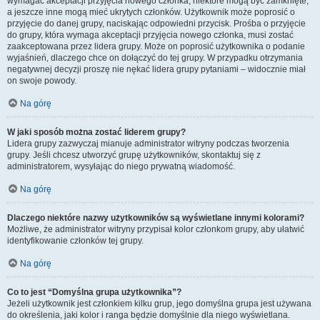
wymagać akceptacji przyjęcia nowego członka, niektóre mogą być zamknięte,
a jeszcze inne mogą mieć ukrytych członków. Użytkownik może poprosić o
przyjęcie do danej grupy, naciskając odpowiedni przycisk. Prośba o przyjęcie
do grupy, która wymaga akceptacji przyjęcia nowego członka, musi zostać
zaakceptowana przez lidera grupy. Może on poprosić użytkownika o podanie
wyjaśnień, dlaczego chce on dołączyć do tej grupy. W przypadku otrzymania
negatywnej decyzji proszę nie nękać lidera grupy pytaniami – widocznie miał
on swoje powody.
Na górę
W jaki sposób można zostać liderem grupy?
Lidera grupy zazwyczaj mianuje administrator witryny podczas tworzenia
grupy. Jeśli chcesz utworzyć grupę użytkowników, skontaktuj się z
administratorem, wysyłając do niego prywatną wiadomość.
Na górę
Dlaczego niektóre nazwy użytkowników są wyświetlane innymi kolorami?
Możliwe, że administrator witryny przypisał kolor członkom grupy, aby ułatwić
identyfikowanie członków tej grupy.
Na górę
Co to jest “Domyślna grupa użytkownika”?
Jeżeli użytkownik jest członkiem kilku grup, jego domyślna grupa jest używana
do określenia, jaki kolor i ranga będzie domyślnie dla niego wyświetlana.