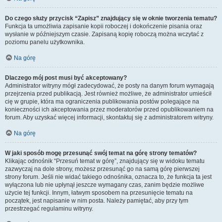
Do czego służy przycisk “Zapisz” znajdujący się w oknie tworzenia tematu?
Funkcja ta umożliwia zapisanie kopii roboczej i dokończenie pisania oraz
wysłanie w późniejszym czasie. Zapisaną kopię roboczą można wczytać z
poziomu panelu użytkownika.
Na górę
Dlaczego mój post musi być akceptowany?
Administrator witryny mógł zadecydować, że posty na danym forum wymagają
przejrzenia przed publikacją. Jest również możliwe, że administrator umieścił
cię w grupie, która ma ograniczenia publikowania postów polegające na
konieczności ich akceptowania przez moderatorów przed opublikowaniem na
forum. Aby uzyskać więcej informacji, skontaktuj się z administratorem witryny.
Na górę
W jaki sposób mogę przesunąć swój temat na górę strony tematów?
Klikając odnośnik “Przesuń temat w górę”, znajdujący się w widoku tematu
zazwyczaj na dole strony, możesz przesunąć go na samą górę pierwszej
strony forum. Jeśli nie widać takiego odnośnika, oznacza to, że funkcja ta jest
wyłączona lub nie upłynął jeszcze wymagany czas, zanim będzie możliwe
użycie tej funkcji. Innym, łatwym sposobem na przesunięcie tematu na
początek, jest napisanie w nim posta. Należy pamiętać, aby przy tym
przestrzegać regulaminu witryny.