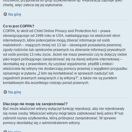
możliwość przypisania do grup użytkowników itp. Rejestracja zajmuje tylko
chwilę, więc zaleca się jej wykonanie.
Na górę
Co to jest COPPA?
COPPA, to skrót od Child Online Privacy and Protection Act – prawa
obowiązującego od 1998 roku w USA, nakładającego na właścicieli stron
internetowych, które potencjalnie mogą zbierać informacje od osób
małoletnich – mających mniej niż 13 lat – obowiązek posiadania pisemnej
zgody rodziców lub opiekunów prawnych na zbieranie informacji prywatnych
od osób poniżej 13 roku życia. Jeżeli nie masz pewności czy to dotyczy ciebie
jako kogoś próbującego zarejestrować się na danej witrynie internetowej –
skontaktuj się z prawnikiem, by uzyskać wyjaśnienie. phpBB Limited i
właściciele tej witryny nie dostarczają pomocy prawnej z wyjątkiem przypadku
opisanego w pytaniu „Z kim się kontaktować w sprawach nadużyć lub
zagadnień prawnych związanych z tą witryną?”, a także nie są punktem
kontaktowym dla wszelkiego rodzaju porad prawnych.
Na górę
Dlaczego nie mogę się zarejestrować?
Być może właściciel witryny wyłączył funkcję rejestracji, aby nie rejestrowały
się nowe osoby. Właściciel witryny mógł także zablokować twój adres IP lub
zabronił nazwy użytkownika, którą próbujesz zarejestrować. W sprawie
pomocy skontaktuj się z administratorem witryny.