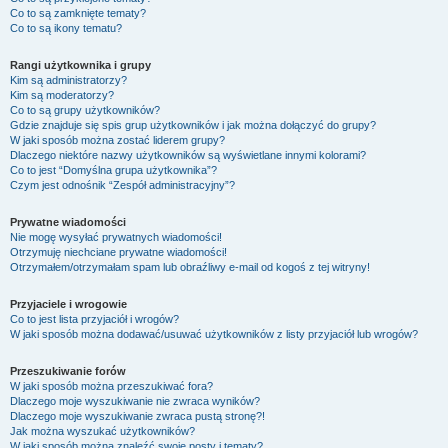
Co to są zamknięte tematy?
Co to są ikony tematu?
Rangi użytkownika i grupy
Kim są administratorzy?
Kim są moderatorzy?
Co to są grupy użytkowników?
Gdzie znajduje się spis grup użytkowników i jak można dołączyć do grupy?
W jaki sposób można zostać liderem grupy?
Dlaczego niektóre nazwy użytkowników są wyświetlane innymi kolorami?
Co to jest “Domyślna grupa użytkownika”?
Czym jest odnośnik “Zespół administracyjny”?
Prywatne wiadomości
Nie mogę wysyłać prywatnych wiadomości!
Otrzymuję niechciane prywatne wiadomości!
Otrzymałem/otrzymałam spam lub obraźliwy e-mail od kogoś z tej witryny!
Przyjaciele i wrogowie
Co to jest lista przyjaciół i wrogów?
W jaki sposób można dodawać/usuwać użytkowników z listy przyjaciół lub wrogów?
Przeszukiwanie forów
W jaki sposób można przeszukiwać fora?
Dlaczego moje wyszukiwanie nie zwraca wyników?
Dlaczego moje wyszukiwanie zwraca pustą stronę?!
Jak można wyszukać użytkowników?
W jaki sposób można znaleźć swoje posty i tematy?