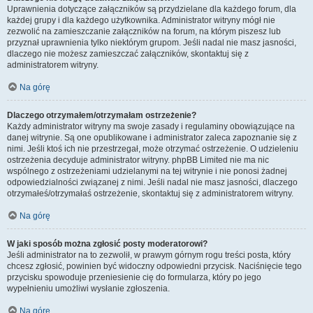
Uprawnienia dotyczące załączników są przydzielane dla każdego forum, dla
każdej grupy i dla każdego użytkownika. Administrator witryny mógł nie
zezwolić na zamieszczanie załączników na forum, na którym piszesz lub
przyznał uprawnienia tylko niektórym grupom. Jeśli nadal nie masz jasności,
dlaczego nie możesz zamieszczać załączników, skontaktuj się z
administratorem witryny.
Na górę
Dlaczego otrzymałem/otrzymałam ostrzeżenie?
Każdy administrator witryny ma swoje zasady i regulaminy obowiązujące na
danej witrynie. Są one opublikowane i administrator zaleca zapoznanie się z
nimi. Jeśli ktoś ich nie przestrzegał, może otrzymać ostrzeżenie. O udzieleniu
ostrzeżenia decyduje administrator witryny. phpBB Limited nie ma nic
wspólnego z ostrzeżeniami udzielanymi na tej witrynie i nie ponosi żadnej
odpowiedzialności związanej z nimi. Jeśli nadal nie masz jasności, dlaczego
otrzymałeś/otrzymałaś ostrzeżenie, skontaktuj się z administratorem witryny.
Na górę
W jaki sposób można zgłosić posty moderatorowi?
Jeśli administrator na to zezwolił, w prawym górnym rogu treści posta, który
chcesz zgłosić, powinien być widoczny odpowiedni przycisk. Naciśnięcie tego
przycisku spowoduje przeniesienie cię do formularza, który po jego
wypełnieniu umożliwi wysłanie zgłoszenia.
Na górę