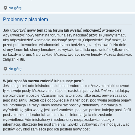
Na górę
Problemy z pisaniem
Jak utworzyć nowy temat na forum lub wysłać odpowiedź w temacie?
Aby utworzyć nowy temat na forum, należy nacisnąć przycisk „Nowy temat”,
aby odpowiedzieć w temacie, nacisnąć przycisk „Odpowiedz”. Być może, że
przed publikowaniem wiadomości trzeba będzie się zarejestrować. Na dole
strony forum lub strony tematów jest wyświetlana lista uprawnień użytkownika
na każdym forum. Na przykład: Możesz tworzyć nowe tematy, Możesz dodawać
załączniki itp.
Na górę
W jaki sposób można zmienić lub usunąć post?
Jeśli nie jesteś administratorem lub moderatorem, możesz zmieniać i usuwać
tylko swoje posty. Możesz zmienić post, naciskając przycisk
Zmień
znajdujący
się przy danym poście. Czasami można to zrobić tylko przez pewien czas po
jego napisaniu. Jeżeli ktoś odpowiedział na ten post, pod twoim postem pojawi
się informacja ile razy i kiedy ostatni raz post był zmieniany. Informacja ta
wyświetli się tylko wtedy, jeśli ktoś zamieścił pod tym postem kolejny post. Jeśli
post zmienił moderator lub administrator, informacja ta nie zostanie
wyświetlona. Administratorzy i moderatorzy mogą zostawić notatkę z
informacją, dlaczego ten post zmieniali. Zwykli użytkownicy nie mogą usuwać
postów, gdy ktoś zamieścił pod ich postem nowy post.