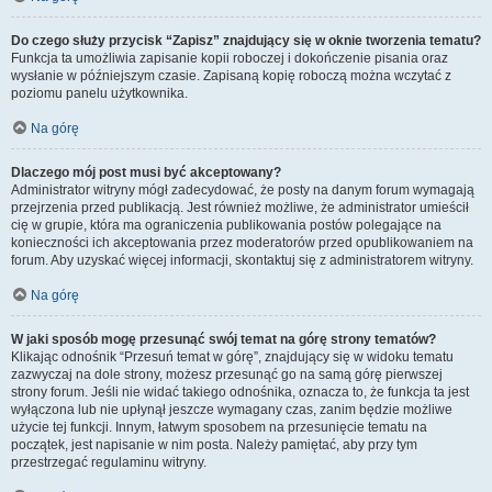
Do czego służy przycisk “Zapisz” znajdujący się w oknie tworzenia tematu?
Funkcja ta umożliwia zapisanie kopii roboczej i dokończenie pisania oraz
wysłanie w późniejszym czasie. Zapisaną kopię roboczą można wczytać z
poziomu panelu użytkownika.
Na górę
Dlaczego mój post musi być akceptowany?
Administrator witryny mógł zadecydować, że posty na danym forum wymagają
przejrzenia przed publikacją. Jest również możliwe, że administrator umieścił
cię w grupie, która ma ograniczenia publikowania postów polegające na
konieczności ich akceptowania przez moderatorów przed opublikowaniem na
forum. Aby uzyskać więcej informacji, skontaktuj się z administratorem witryny.
Na górę
W jaki sposób mogę przesunąć swój temat na górę strony tematów?
Klikając odnośnik “Przesuń temat w górę”, znajdujący się w widoku tematu
zazwyczaj na dole strony, możesz przesunąć go na samą górę pierwszej
strony forum. Jeśli nie widać takiego odnośnika, oznacza to, że funkcja ta jest
wyłączona lub nie upłynął jeszcze wymagany czas, zanim będzie możliwe
użycie tej funkcji. Innym, łatwym sposobem na przesunięcie tematu na
początek, jest napisanie w nim posta. Należy pamiętać, aby przy tym
przestrzegać regulaminu witryny.