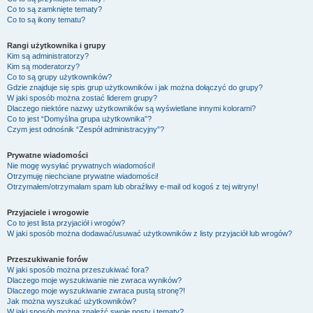
Co to są zamknięte tematy?
Co to są ikony tematu?
Rangi użytkownika i grupy
Kim są administratorzy?
Kim są moderatorzy?
Co to są grupy użytkowników?
Gdzie znajduje się spis grup użytkowników i jak można dołączyć do grupy?
W jaki sposób można zostać liderem grupy?
Dlaczego niektóre nazwy użytkowników są wyświetlane innymi kolorami?
Co to jest “Domyślna grupa użytkownika”?
Czym jest odnośnik “Zespół administracyjny”?
Prywatne wiadomości
Nie mogę wysyłać prywatnych wiadomości!
Otrzymuję niechciane prywatne wiadomości!
Otrzymałem/otrzymałam spam lub obraźliwy e-mail od kogoś z tej witryny!
Przyjaciele i wrogowie
Co to jest lista przyjaciół i wrogów?
W jaki sposób można dodawać/usuwać użytkowników z listy przyjaciół lub wrogów?
Przeszukiwanie forów
W jaki sposób można przeszukiwać fora?
Dlaczego moje wyszukiwanie nie zwraca wyników?
Dlaczego moje wyszukiwanie zwraca pustą stronę?!
Jak można wyszukać użytkowników?
W jaki sposób można znaleźć swoje posty i tematy?