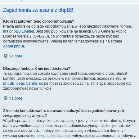
Zagadnienia związane z phpBB
Kto jest autorem tego oprogramowania?
Prawa autorskie do tego oprogramowania w jego niezmodyfikowanej formie,
ma
phpBB Limited
. Jest ono publikowane na licencji GNU General Public
License wersja 2 (GPL-2.0), co w praktyce oznacza, że może być bez
ograniczeń dystrybuowane. Więcej na ten temat dowiesz się na stronie
About phpBB
.
Na górę
Dlaczego funkcja X nie jest dostępna?
To oprogramowanie zostało stworzone i jest licencjonowane przez phpBB
Limited. Jeśli uważasz, że brakuje w nim jakiejś funkcji, przejdź na stronę
phpBB Ideas Centre
, gdzie możesz zagłosować na istniejące propozycje lub
zaproponować nowe funkcje.
Na górę
Z kim się kontaktować w sprawach nadużyć lub zagadnień prawnych
związanych z tą witryną?
W tych sprawach, należy skontaktować się z jednym z administratorów, których
dane wyświetlone są na liście zespołu administracyjnego. Jeżeli jednak nie
otrzymasz odpowiedzi, należy skontaktować się z właścicielem domeny –
wykonaj sprawdzenie
kto to jest
lub, jeśli witryna jest uruchomiona na jednym z