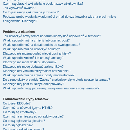
Czym są obrazki wyświetlane obok nazwy użytkownika?
Jak wyświetlić awatar?
Co to jest ranga i jak można ją zmienić?
Podczas próby wysłania wiadomości e-mail do użytkownika witryna prosi mnie o
zalogowanie. Dlaczego?
Problemy z pisaniem
Jak utworzyć nowy temat na forum lub wysłać odpowiedź w temacie?
W jaki sposób można zmienić lub usunąć post?
W jaki sposób można dodać podpis do swojego posta?
W jaki sposób można utworzyć ankietę?
Dlaczego nie można dodać więcej opcji ankiety?
W jaki sposób zmienić lub usunąć ankietę?
Dlaczego nie mam dostępu do forum?
Dlaczego nie mogę dodawać załączników?
Dlaczego otrzymałem/otrzymałam ostrzeżenie?
W jaki sposób można zgłosić posty moderatorowi?
Do czego służy przycisk “Zapisz” znajdujący się w oknie tworzenia tematu?
Dlaczego mój post musi być akceptowany?
W jaki sposób mogę przesunąć swój temat na górę strony tematów?
Formatowanie i typy tematów
Co to jest BBCode?
Czy można używać języka HTML?
Co to są są emotikony?
Czy można umieszczać obrazki w poście?
Co to są ogłoszenia globalne?
Co to są ogłoszenia?
Co to są przyklejone tematy?