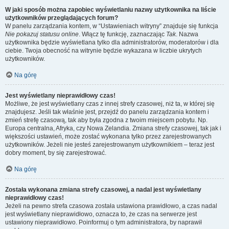
W jaki sposób można zapobiec wyświetlaniu nazwy użytkownika na liście
użytkowników przeglądających forum?
W panelu zarządzania kontem, w “Ustawieniach witryny” znajduje się funkcja
Nie pokazuj statusu online
. Włącz tę funkcję, zaznaczając
Tak
. Nazwa
użytkownika będzie wyświetlana tylko dla administratorów, moderatorów i dla
ciebie. Twoja obecność na witrynie będzie wykazana w liczbie ukrytych
użytkowników.
Na górę
Jest wyświetlany nieprawidłowy czas!
Możliwe, że jest wyświetlany czas z innej strefy czasowej, niż ta, w której się
znajdujesz. Jeśli tak właśnie jest, przejdź do panelu zarządzania kontem i
zmień strefę czasową, tak aby była zgodna z twoim miejscem pobytu. Np.
Europa centralna, Afryka, czy Nowa Zelandia. Zmiana strefy czasowej, tak jak i
większości ustawień, może zostać wykonana tylko przez zarejestrowanych
użytkowników. Jeżeli nie jesteś zarejestrowanym użytkownikiem – teraz jest
dobry moment, by się zarejestrować.
Na górę
Została wykonana zmiana strefy czasowej, a nadal jest wyświetlany
nieprawidłowy czas!
Jeżeli na pewno strefa czasowa została ustawiona prawidłowo, a czas nadal
jest wyświetlany nieprawidłowo, oznacza to, że czas na serwerze jest
ustawiony nieprawidłowo. Poinformuj o tym administratora, by naprawił