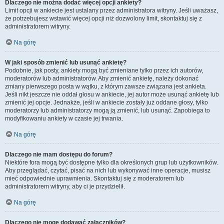
Dlaczego nie można dodać więcej opcji ankiety?
Limit opcji w ankiecie jest ustalany przez administratora witryny. Jeśli uważasz,
że potrzebujesz wstawić więcej opcji niż dozwolony limit, skontaktuj się z
administratorem witryny.
Na górę
W jaki sposób zmienić lub usunąć ankietę?
Podobnie, jak posty, ankiety mogą być zmieniane tylko przez ich autorów,
moderatorów lub administratorów. Aby zmienić ankietę, należy dokonać
zmiany pierwszego posta w wątku, z którym zawsze związana jest ankieta.
Jeśli nikt jeszcze nie oddał głosu w ankiecie, jej autor może usunąć ankietę lub
zmienić jej opcje. Jednakże, jeśli w ankiecie zostały już oddane głosy, tylko
moderatorzy lub administratorzy mogą ją zmienić, lub usunąć. Zapobiega to
modyfikowaniu ankiety w czasie jej trwania.
Na górę
Dlaczego nie mam dostępu do forum?
Niektóre fora mogą być dostępne tylko dla określonych grup lub użytkowników.
Aby przeglądać, czytać, pisać na nich lub wykonywać inne operacje, musisz
mieć odpowiednie uprawnienia. Skontaktuj się z moderatorem lub
administratorem witryny, aby ci je przydzielił.
Na górę
Dlaczego nie mogę dodawać załączników?