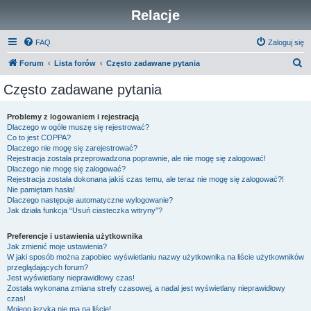
Relacje
FAQ
Zaloguj się
S
Forum
Lista forów
Często zadawane pytania
z
Często zadawane pytania
u
k
Problemy z logowaniem i rejestracją
Dlaczego w ogóle muszę się rejestrować?
a
Co to jest COPPA?
j
Dlaczego nie mogę się zarejestrować?
Rejestracja została przeprowadzona poprawnie, ale nie mogę się zalogować!
Dlaczego nie mogę się zalogować?
Rejestracja została dokonana jakiś czas temu, ale teraz nie mogę się zalogować?!
Nie pamiętam hasła!
Dlaczego następuje automatyczne wylogowanie?
Jak działa funkcja “Usuń ciasteczka witryny”?
Preferencje i ustawienia użytkownika
Jak zmienić moje ustawienia?
W jaki sposób można zapobiec wyświetlaniu nazwy użytkownika na liście użytkowników
przeglądających forum?
Jest wyświetlany nieprawidłowy czas!
Została wykonana zmiana strefy czasowej, a nadal jest wyświetlany nieprawidłowy
czas!
Mojego języka nie ma na liście!