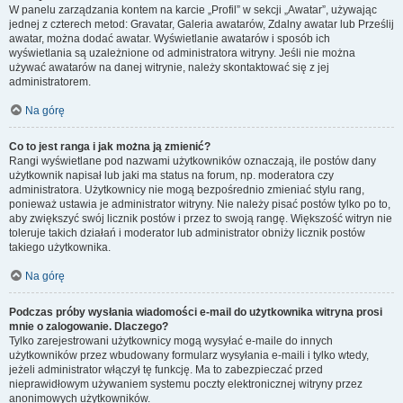
W panelu zarządzania kontem na karcie „Profil” w sekcji „Awatar”, używając
jednej z czterech metod: Gravatar, Galeria awatarów, Zdalny awatar lub Prześlij
awatar, można dodać awatar. Wyświetlanie awatarów i sposób ich
wyświetlania są uzależnione od administratora witryny. Jeśli nie można
używać awatarów na danej witrynie, należy skontaktować się z jej
administratorem.
Na górę
Co to jest ranga i jak można ją zmienić?
Rangi wyświetlane pod nazwami użytkowników oznaczają, ile postów dany
użytkownik napisał lub jaki ma status na forum, np. moderatora czy
administratora. Użytkownicy nie mogą bezpośrednio zmieniać stylu rang,
ponieważ ustawia je administrator witryny. Nie należy pisać postów tylko po to,
aby zwiększyć swój licznik postów i przez to swoją rangę. Większość witryn nie
toleruje takich działań i moderator lub administrator obniży licznik postów
takiego użytkownika.
Na górę
Podczas próby wysłania wiadomości e-mail do użytkownika witryna prosi
mnie o zalogowanie. Dlaczego?
Tylko zarejestrowani użytkownicy mogą wysyłać e-maile do innych
użytkowników przez wbudowany formularz wysyłania e-maili i tylko wtedy,
jeżeli administrator włączył tę funkcję. Ma to zabezpieczać przed
nieprawidłowym używaniem systemu poczty elektronicznej witryny przez
anonimowych użytkowników.