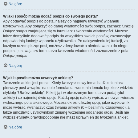
Na górę
W jaki sposób można dodać podpis do swojego posta?
Aby dodawać podpis do posta, należy go najpierw utworzyć w panelu
użytkownika. Aby dołączyć do danej wiadomości swój podpis, zaznacz funkcję
Dołącz podpis
znajdującą się w formularzu tworzenia wiadomości. Możesz
także domyślnie dodawać podpis do wszystkich swoich postów, zaznaczając
odpowiednią funkcję w panelu użytkownika. Po uaktywnieniu tej funkcji, za
każdym razem pisząc post, możesz zdecydować o niedodawaniu do niego
podpisu, usuwając w formularzu tworzenia wiadomości zaznaczenie z pola
Dołącz podpis
.
Na górę
W jaki sposób można utworzyć ankietę?
Tworzenie ankiet jest proste. Kiedy tworzysz nowy temat bądź zmieniasz
pierwszy post w wątku, na dole formularza tworzenia tematu będziesz widzieć
etykietę “Utwórz ankietę”. Kliknij ją i w otworzonym formularzu podaj tytuł
ankiety i co najmniej dwie opcje. Każdą opcję należy wpisać w nowym wierszu
widocznego pola tekstowego. Możesz określić liczbę opcji, jakie użytkownik
może wybrać, wyznaczyć czas trwania ankiety (0 – bez limitu czasowego), a
także umożliwić użytkownikom zmianę wcześniej oddanego głosu. Jeśli nie
widzisz etykiety, prawdopodobnie nie masz uprawnień do tworzenia ankiet.
Na górę