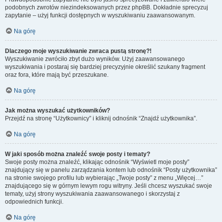
podobnych zwrotów niezindeksowanych przez phpBB. Dokładnie sprecyzuj
zapytanie – użyj funkcji dostępnych w wyszukiwaniu zaawansowanym.
Na górę
Dlaczego moje wyszukiwanie zwraca pustą stronę?!
Wyszukiwanie zwróciło zbyt dużo wyników. Użyj zaawansowanego
wyszukiwania i postaraj się bardziej precyzyjnie określić szukany fragment
oraz fora, które mają być przeszukane.
Na górę
Jak można wyszukać użytkowników?
Przejdź na stronę “Użytkownicy” i kliknij odnośnik “Znajdź użytkownika”.
Na górę
W jaki sposób można znaleźć swoje posty i tematy?
Swoje posty można znaleźć, klikając odnośnik “Wyświetl moje posty”
znajdujący się w panelu zarządzania kontem lub odnośnik “Posty użytkownika”
na stronie swojego profilu lub wybierając „Twoje posty” z menu „Więcej…”
znajdującego się w górnym lewym rogu witryny. Jeśli chcesz wyszukać swoje
tematy, użyj strony wyszukiwania zaawansowanego i skorzystaj z
odpowiednich funkcji.
Na górę