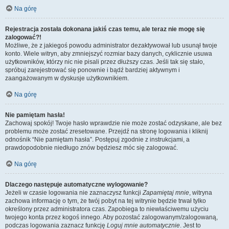
Na górę
Rejestracja została dokonana jakiś czas temu, ale teraz nie mogę się
zalogować?!
Możliwe, że z jakiegoś powodu administrator dezaktywował lub usunął twoje
konto. Wiele witryn, aby zmniejszyć rozmiar bazy danych, cyklicznie usuwa
użytkowników, którzy nic nie pisali przez dłuższy czas. Jeśli tak się stało,
spróbuj zarejestrować się ponownie i bądź bardziej aktywnym i
zaangażowanym w dyskusje użytkownikiem.
Na górę
Nie pamiętam hasła!
Zachowaj spokój! Twoje hasło wprawdzie nie może zostać odzyskane, ale bez
problemu może zostać zresetowane. Przejdź na stronę logowania i kliknij
odnośnik “Nie pamiętam hasła”. Postępuj zgodnie z instrukcjami, a
prawdopodobnie niedługo znów będziesz móc się zalogować.
Na górę
Dlaczego następuje automatyczne wylogowanie?
Jeżeli w czasie logowania nie zaznaczysz funkcji
Zapamiętaj mnie
, witryna
zachowa informację o tym, że twój pobyt na tej witrynie będzie trwał tylko
określony przez administratora czas. Zapobiega to niewłaściwemu użyciu
twojego konta przez kogoś innego. Aby pozostać zalogowanym/zalogowaną,
podczas logowania zaznacz funkcję
Loguj mnie automatycznie
. Jest to