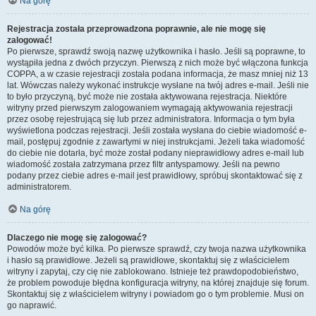
Na górę
Rejestracja została przeprowadzona poprawnie, ale nie mogę się
zalogować!
Po pierwsze, sprawdź swoją nazwę użytkownika i hasło. Jeśli są poprawne, to
wystąpiła jedna z dwóch przyczyn. Pierwszą z nich może być włączona funkcja
COPPA, a w czasie rejestracji została podana informacja, że masz mniej niż 13
lat. Wówczas należy wykonać instrukcje wysłane na twój adres e-mail. Jeśli nie
to było przyczyną, być może nie została aktywowana rejestracja. Niektóre
witryny przed pierwszym zalogowaniem wymagają aktywowania rejestracji
przez osobę rejestrującą się lub przez administratora. Informacja o tym była
wyświetlona podczas rejestracji. Jeśli została wysłana do ciebie wiadomość e-
mail, postępuj zgodnie z zawartymi w niej instrukcjami. Jeżeli taka wiadomość
do ciebie nie dotarła, być może został podany nieprawidłowy adres e-mail lub
wiadomość została zatrzymana przez filtr antyspamowy. Jeśli na pewno
podany przez ciebie adres e-mail jest prawidłowy, spróbuj skontaktować się z
administratorem.
Na górę
Dlaczego nie mogę się zalogować?
Powodów może być kilka. Po pierwsze sprawdź, czy twoja nazwa użytkownika
i hasło są prawidłowe. Jeżeli są prawidłowe, skontaktuj się z właścicielem
witryny i zapytaj, czy cię nie zablokowano. Istnieje też prawdopodobieństwo,
że problem powoduje błędna konfiguracja witryny, na której znajduje się forum.
Skontaktuj się z właścicielem witryny i powiadom go o tym problemie. Musi on
go naprawić.