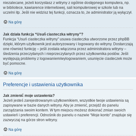
niezalecane, jeżeli korzystasz z witryny z ogólnie dostępnego komputera, np.
w bibliotece, kawiarence internetowej, sali komputerowej w szkole lub na
uczelni itp. Jeśli nie widzisz tej funkcji, oznacza to, że administrator ją wyłączył.
Na górę
Jak działa funkcja “Usuń ciasteczka witryny”?
Funkcja “Usuń ciasteczka witryny” usuwa ciasteczka utworzone przez phpBB
dzięki, którym użytkownik jest autoryzowany i logowany do witryny. Dostarczają
one również funkcję – jeśli została włączona przez administratora witryny –
śledzenia przeczytanych i nieprzeczytanych przez użytkownika postów. Jeśli
występują problemy z logowaniem/wylogowaniem, usunięcie ciasteczek może
być pomocne.
Na górę
Preferencje i ustawienia użytkownika
Jak zmienić moje ustawienia?
Jeżeli jesteś zarejestrowanym użytkownikiem, wszystkie twoje ustawienia są
zapisywane w bazie danych witryny. Aby je zmienić, przejdź do panelu
zarządzania swoim kontem. W tym miejscu możesz dokonać zmian swoich
ustawień i preferencji. Odnośnik do panelu o nazwie “Moje konto” znajduje się
zazwyczaj na górze stron witryny.
Na górę