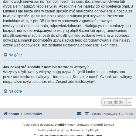
darmowych serwisów, np. Yahoo!, free.fr, f2s.com, itp., z kierownictwem lub
wydziałem nadużyć tego serwisu. Absolutnie
nie należy
do kompetencji phpBB
Limited i nie może ona w żaden sposób być obarczana odpowiedzialnością za
to w jaki sposób, gdzie lub przez kogo ta witryna jest używana. Proszę nie
kontaktować się z phpBB Limited w sprawach zagadnień prawnych
(wstrzymania i zaniechania, odpowiedzialności, szkalujących komentarzy itp.)
bezpośrednio nie związanych
z witryną phpBB.com lub oprogramowaniem
phpBB samym w sobie. Jeśli do phpBB Limited zostanie wysłana wiadomość
dotycząca
innych podmiotów
używających tego oprogramowania, nie należy
oczekiwać odpowiedzi, lub zostanie udzielona odpowiedź lakoniczna.
Na górę
Jak nawiązać kontakt z administratorem witryny?
Wszyscy użytkownicy witryny mogą używać – jeśli funkcja ta jest włączona
przez administratora witryny – formularza „Kontakt z nami”. Członkowie witryny
mogą także używać odnośnika „Zespół administracyjny”.
Na górę
Przejdź do
Forum
Lista forów
Strefa czasowa
UTC+02:00
Technologię dostarcza
phpBB
® Forum Software © phpBB Limited
Polski pakiet językowy dostarcza
phpBB.pl
Zasady ochrony danych osobowych
|
Regulamin