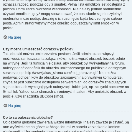
oznacza radość, podczas gdy :( smutek. Pełna lista emotikon jest dostępna z
poziomu formularza tworzenia wiadomości. Nie należy jednak nadmiernie
używać emotikon, gdyż mogą spowodować, że post stanie się nieczytelny i
moderator może podjąć decyzję o ich usunięciu bądź też usunięciu całego
posta. Administrator witryny może określić dopuszczalny limit emotikon w
poście.
Na górę
Czy można umieszczać obrazki w poście?
Tak, obrazki można umieszczać w postach. Jeśli administrator włączył
możliwość zamieszczania załączników, można wgrać obrazek bezpośrednio
na witrynę. Jeśli ta funkcja nie działa, aby obrazek był wyświetlany na forum,
należy podać odnośnik do obrazka umieszczonego na publicznie dostępnym
serwerze, np. http://www.jakas_strona.com/moj_obrazek.gif. Nie można
podawać odnośników do obrazków zapisanych na prywatnym komputerze,
chyba że jest publicznie dostępnym serwerem ani do obrazków znajdujących
się na stronach wymagających autoryzacji, takich jak, np. skrzynki pocztowe na
Gmail lub Yahoo! oraz stronach chronionych hasłem. Aby umieścić obrazek w
poście, użyj znacznika BBCode
[img]
.
Na górę
Co to są ogłoszenia globalne?
Ogłoszenia globalne zawierają ważne informacje i należy zawsze je czytać. Są
one wyświetlane na górze każdego forum i w panelu zarządzania kontem
użytkownika. Uprawnienia zamieszczania ogłoszeń globalnych są nadawane