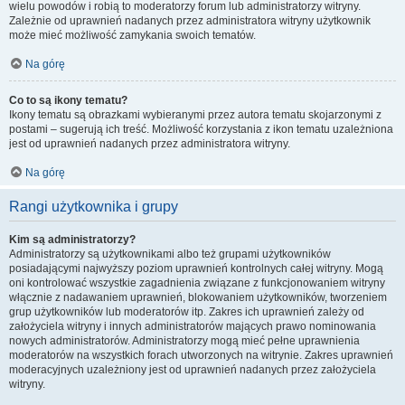
wielu powodów i robią to moderatorzy forum lub administratorzy witryny.
Zależnie od uprawnień nadanych przez administratora witryny użytkownik
może mieć możliwość zamykania swoich tematów.
Na górę
Co to są ikony tematu?
Ikony tematu są obrazkami wybieranymi przez autora tematu skojarzonymi z
postami – sugerują ich treść. Możliwość korzystania z ikon tematu uzależniona
jest od uprawnień nadanych przez administratora witryny.
Na górę
Rangi użytkownika i grupy
Kim są administratorzy?
Administratorzy są użytkownikami albo też grupami użytkowników
posiadającymi najwyższy poziom uprawnień kontrolnych całej witryny. Mogą
oni kontrolować wszystkie zagadnienia związane z funkcjonowaniem witryny
włącznie z nadawaniem uprawnień, blokowaniem użytkowników, tworzeniem
grup użytkowników lub moderatorów itp. Zakres ich uprawnień zależy od
założyciela witryny i innych administratorów mających prawo nominowania
nowych administratorów. Administratorzy mogą mieć pełne uprawnienia
moderatorów na wszystkich forach utworzonych na witrynie. Zakres uprawnień
moderacyjnych uzależniony jest od uprawnień nadanych przez założyciela
witryny.