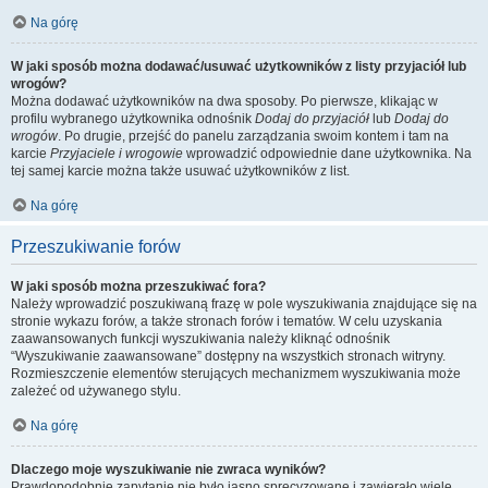
Na górę
W jaki sposób można dodawać/usuwać użytkowników z listy przyjaciół lub
wrogów?
Można dodawać użytkowników na dwa sposoby. Po pierwsze, klikając w
profilu wybranego użytkownika odnośnik
Dodaj do przyjaciół
lub
Dodaj do
wrogów
. Po drugie, przejść do panelu zarządzania swoim kontem i tam na
karcie
Przyjaciele i wrogowie
wprowadzić odpowiednie dane użytkownika. Na
tej samej karcie można także usuwać użytkowników z list.
Na górę
Przeszukiwanie forów
W jaki sposób można przeszukiwać fora?
Należy wprowadzić poszukiwaną frazę w pole wyszukiwania znajdujące się na
stronie wykazu forów, a także stronach forów i tematów. W celu uzyskania
zaawansowanych funkcji wyszukiwania należy kliknąć odnośnik
“Wyszukiwanie zaawansowane” dostępny na wszystkich stronach witryny.
Rozmieszczenie elementów sterujących mechanizmem wyszukiwania może
zależeć od używanego stylu.
Na górę
Dlaczego moje wyszukiwanie nie zwraca wyników?
Prawdopodobnie zapytanie nie było jasno sprecyzowane i zawierało wiele