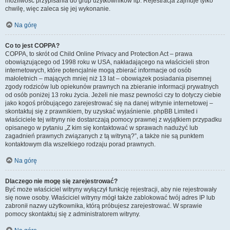
możliwość przypisania do grup użytkowników itp. Rejestracja zajmuje tylko
chwilę, więc zaleca się jej wykonanie.
Na górę
Co to jest COPPA?
COPPA, to skrót od Child Online Privacy and Protection Act – prawa
obowiązującego od 1998 roku w USA, nakładającego na właścicieli stron
internetowych, które potencjalnie mogą zbierać informacje od osób
małoletnich – mających mniej niż 13 lat – obowiązek posiadania pisemnej
zgody rodziców lub opiekunów prawnych na zbieranie informacji prywatnych
od osób poniżej 13 roku życia. Jeżeli nie masz pewności czy to dotyczy ciebie
jako kogoś próbującego zarejestrować się na danej witrynie internetowej –
skontaktuj się z prawnikiem, by uzyskać wyjaśnienie. phpBB Limited i
właściciele tej witryny nie dostarczają pomocy prawnej z wyjątkiem przypadku
opisanego w pytaniu „Z kim się kontaktować w sprawach nadużyć lub
zagadnień prawnych związanych z tą witryną?”, a także nie są punktem
kontaktowym dla wszelkiego rodzaju porad prawnych.
Na górę
Dlaczego nie mogę się zarejestrować?
Być może właściciel witryny wyłączył funkcję rejestracji, aby nie rejestrowały
się nowe osoby. Właściciel witryny mógł także zablokować twój adres IP lub
zabronił nazwy użytkownika, którą próbujesz zarejestrować. W sprawie
pomocy skontaktuj się z administratorem witryny.