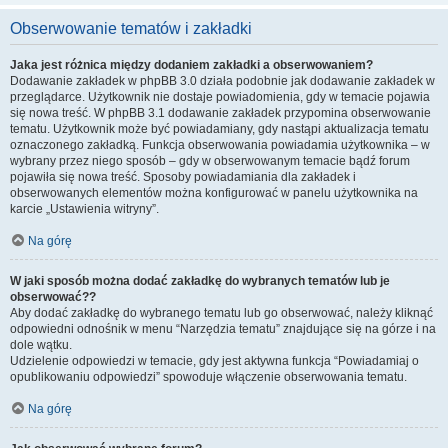
Obserwowanie tematów i zakładki
Jaka jest różnica między dodaniem zakładki a obserwowaniem?
Dodawanie zakładek w phpBB 3.0 działa podobnie jak dodawanie zakładek w
przeglądarce. Użytkownik nie dostaje powiadomienia, gdy w temacie pojawia
się nowa treść. W phpBB 3.1 dodawanie zakładek przypomina obserwowanie
tematu. Użytkownik może być powiadamiany, gdy nastąpi aktualizacja tematu
oznaczonego zakładką. Funkcja obserwowania powiadamia użytkownika – w
wybrany przez niego sposób – gdy w obserwowanym temacie bądź forum
pojawiła się nowa treść. Sposoby powiadamiania dla zakładek i
obserwowanych elementów można konfigurować w panelu użytkownika na
karcie „Ustawienia witryny”.
Na górę
W jaki sposób można dodać zakładkę do wybranych tematów lub je
obserwować??
Aby dodać zakładkę do wybranego tematu lub go obserwować, należy kliknąć
odpowiedni odnośnik w menu “Narzędzia tematu” znajdujące się na górze i na
dole wątku.
Udzielenie odpowiedzi w temacie, gdy jest aktywna funkcja “Powiadamiaj o
opublikowaniu odpowiedzi” spowoduje włączenie obserwowania tematu.
Na górę