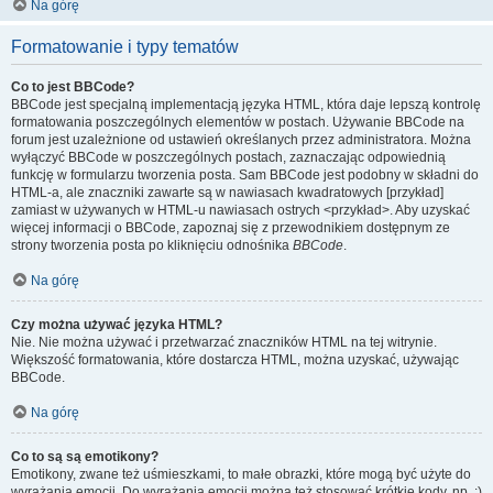
Na górę
Formatowanie i typy tematów
Co to jest BBCode?
BBCode jest specjalną implementacją języka HTML, która daje lepszą kontrolę
formatowania poszczególnych elementów w postach. Używanie BBCode na
forum jest uzależnione od ustawień określanych przez administratora. Można
wyłączyć BBCode w poszczególnych postach, zaznaczając odpowiednią
funkcję w formularzu tworzenia posta. Sam BBCode jest podobny w składni do
HTML-a, ale znaczniki zawarte są w nawiasach kwadratowych [przykład]
zamiast w używanych w HTML-u nawiasach ostrych <przykład>. Aby uzyskać
więcej informacji o BBCode, zapoznaj się z przewodnikiem dostępnym ze
strony tworzenia posta po kliknięciu odnośnika
BBCode
.
Na górę
Czy można używać języka HTML?
Nie. Nie można używać i przetwarzać znaczników HTML na tej witrynie.
Większość formatowania, które dostarcza HTML, można uzyskać, używając
BBCode.
Na górę
Co to są są emotikony?
Emotikony, zwane też uśmieszkami, to małe obrazki, które mogą być użyte do
wyrażania emocji. Do wyrażania emocji można też stosować krótkie kody, np. :)