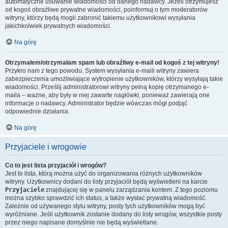
automatyczne usuwanie wiadomości od danego nadawcy. Jeżeli otrzymujesz
od kogoś obraźliwe prywatne wiadomości, poinformuj o tym moderatorów
witryny, którzy będą mogli zabronić takiemu użytkownikowi wysyłania
jakichkolwiek prywatnych wiadomości.
Na górę
Otrzymałem/otrzymałam spam lub obraźliwy e-mail od kogoś z tej witryny!
Przykro nam z tego powodu. System wysyłania e-maili witryny zawiera
zabezpieczenia umożliwiające wytropienie użytkowników, którzy wysyłają takie
wiadomości. Prześlij administratorowi witryny pełną kopię otrzymanego e-
maila – ważne, aby były w niej zawarte nagłówki, ponieważ zawierają one
informacje o nadawcy. Administrator będzie wówczas mógł podjąć
odpowiednie działania.
Na górę
Przyjaciele i wrogowie
Co to jest lista przyjaciół i wrogów?
Jest to lista, którą można użyć do organizowania różnych użytkowników
witryny. Użytkownicy dodani do listy przyjaciół będą wyświetleni na karcie
Przyjaciele
znajdującej się w panelu zarządzania kontem. Z tego poziomu
można szybko sprawdzić ich status, a także wysłać prywatną wiadomość.
Zależnie od używanego stylu witryny, posty tych użytkowników mogą być
wyróżniane. Jeśli użytkownik zostanie dodany do listy wrogów, wszystkie posty
przez niego napisane domyślnie nie będą wyświetlane.