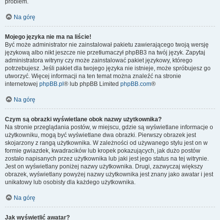
problem.
Na górę
Mojego języka nie ma na liście!
Być może administrator nie zainstalował pakietu zawierającego twoją wersję
językową albo nikt jeszcze nie przetłumaczył phpBB3 na twój język. Zapytaj
administratora witryny czy może zainstalować pakiet językowy, którego
potrzebujesz. Jeśli pakiet dla twojego języka nie istnieje, może spróbujesz go
utworzyć. Więcej informacji na ten temat można znaleźć na stronie
internetowej
phpBB.pl
® lub phpBB Limited
phpBB.com
®
Na górę
Czym są obrazki wyświetlane obok nazwy użytkownika?
Na stronie przeglądania postów, w miejscu, gdzie są wyświetlane informacje o
użytkowniku, mogą być wyświetlane dwa obrazki. Pierwszy obrazek jest
skojarzony z rangą użytkownika. W zależności od używanego stylu jest on w
formie gwiazdek, kwadracików lub kropek pokazujących, jak dużo postów
zostało napisanych przez użytkownika lub jaki jest jego status na tej witrynie.
Jest on wyświetlany poniżej nazwy użytkownika. Drugi, zazwyczaj większy
obrazek, wyświetlany powyżej nazwy użytkownika jest znany jako awatar i jest
unikatowy lub osobisty dla każdego użytkownika.
Na górę
Jak wyświetlić awatar?