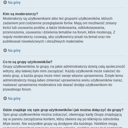
Na górę
Kim są moderatorzy?
Moderatorzy są użytkownikami albo też grupami użytkowników, których
zadaniem jest codzienne przeglądanie forów. Mają oni możliwość zmiany
treści lub usuwania postów, a także blokowania, odblokowywania,
przenoszenia, usuwania i dzielenia tematów na forum, które moderują. Z
reguły moderatorzy czuwają, aby użytkownicy pisali na temat oraz nie
publikowali niewłaściwych i obraźliwych materiałów.
Na górę
Co to są grupy użytkowników?
Grupy użytkowników, to grupy, na jakie administratorzy dzielą całą społeczność
witryny, aby łatwiej było nimi zarządzać. Każdy użytkownik może należeć do
wielu grup, a każda grupa może mieć swoje własne uprawnienia. Dzięki temu
administratorzy mogą łatwo zmieniać uprawnienia wielu użytkowników naraz,
nadawać uprawnienia moderatora lub dawać dostęp użytkownikom do
prywatnego forum.
Na górę
Gdzie znajduje się spis grup użytkowników i jak można dołączyć do grupy?
Spis grup użytkowników można zobaczyć, otwierając kartę
Grupy
znajdującą
się w panelu zarządzania kontem, który otwiera się po kliknięciu odnośnika
Moje konto
. Nie wszystkie grupy są dostępne dla każdego. Niektóre mogą