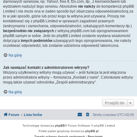
darmowych serwisów, np. Yahoo!, free.fr, f2s.com, itp., z kierownictwem lub
wydziałem nadużyć tego serwisu. Absolutnie
nie należy
do kompetencji phpBB
Limited i nie może ona w żaden sposób być obarczana odpowiedzialnością za
to w jaki sposób, gdzie lub przez kogo ta witryna jest używana. Proszę nie
kontaktować się z phpBB Limited w sprawach zagadnień prawnych
(wstrzymania i zaniechania, odpowiedzialności, szkalujących komentarzy itp.)
bezpośrednio nie związanych
z witryną phpBB.com lub oprogramowaniem
phpBB samym w sobie. Jeśli do phpBB Limited zostanie wysłana wiadomość
dotycząca
innych podmiotów
używających tego oprogramowania, nie należy
oczekiwać odpowiedzi, lub zostanie udzielona odpowiedź lakoniczna.
Na górę
Jak nawiązać kontakt z administratorem witryny?
Wszyscy użytkownicy witryny mogą używać – jeśli funkcja ta jest włączona
przez administratora witryny – formularza „Kontakt z nami”. Członkowie witryny
mogą także używać odnośnika „Zespół administracyjny”.
Na górę
Przejdź do
Forum
Lista forów
Strefa czasowa
UTC+02:00
Technologię dostarcza
phpBB
® Forum Software © phpBB Limited
Polski pakiet językowy dostarcza
phpBB.pl
Zasady ochrony danych osobowych
|
Regulamin