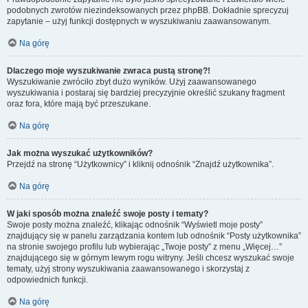
podobnych zwrotów niezindeksowanych przez phpBB. Dokładnie sprecyzuj
zapytanie – użyj funkcji dostępnych w wyszukiwaniu zaawansowanym.
Na górę
Dlaczego moje wyszukiwanie zwraca pustą stronę?!
Wyszukiwanie zwróciło zbyt dużo wyników. Użyj zaawansowanego
wyszukiwania i postaraj się bardziej precyzyjnie określić szukany fragment
oraz fora, które mają być przeszukane.
Na górę
Jak można wyszukać użytkowników?
Przejdź na stronę “Użytkownicy” i kliknij odnośnik “Znajdź użytkownika”.
Na górę
W jaki sposób można znaleźć swoje posty i tematy?
Swoje posty można znaleźć, klikając odnośnik “Wyświetl moje posty”
znajdujący się w panelu zarządzania kontem lub odnośnik “Posty użytkownika”
na stronie swojego profilu lub wybierając „Twoje posty” z menu „Więcej…”
znajdującego się w górnym lewym rogu witryny. Jeśli chcesz wyszukać swoje
tematy, użyj strony wyszukiwania zaawansowanego i skorzystaj z
odpowiednich funkcji.
Na górę