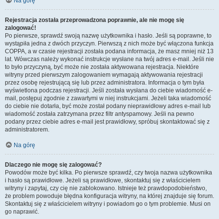
Na górę
Rejestracja została przeprowadzona poprawnie, ale nie mogę się
zalogować!
Po pierwsze, sprawdź swoją nazwę użytkownika i hasło. Jeśli są poprawne, to
wystąpiła jedna z dwóch przyczyn. Pierwszą z nich może być włączona funkcja
COPPA, a w czasie rejestracji została podana informacja, że masz mniej niż 13
lat. Wówczas należy wykonać instrukcje wysłane na twój adres e-mail. Jeśli nie
to było przyczyną, być może nie została aktywowana rejestracja. Niektóre
witryny przed pierwszym zalogowaniem wymagają aktywowania rejestracji
przez osobę rejestrującą się lub przez administratora. Informacja o tym była
wyświetlona podczas rejestracji. Jeśli została wysłana do ciebie wiadomość e-
mail, postępuj zgodnie z zawartymi w niej instrukcjami. Jeżeli taka wiadomość
do ciebie nie dotarła, być może został podany nieprawidłowy adres e-mail lub
wiadomość została zatrzymana przez filtr antyspamowy. Jeśli na pewno
podany przez ciebie adres e-mail jest prawidłowy, spróbuj skontaktować się z
administratorem.
Na górę
Dlaczego nie mogę się zalogować?
Powodów może być kilka. Po pierwsze sprawdź, czy twoja nazwa użytkownika
i hasło są prawidłowe. Jeżeli są prawidłowe, skontaktuj się z właścicielem
witryny i zapytaj, czy cię nie zablokowano. Istnieje też prawdopodobieństwo,
że problem powoduje błędna konfiguracja witryny, na której znajduje się forum.
Skontaktuj się z właścicielem witryny i powiadom go o tym problemie. Musi on
go naprawić.