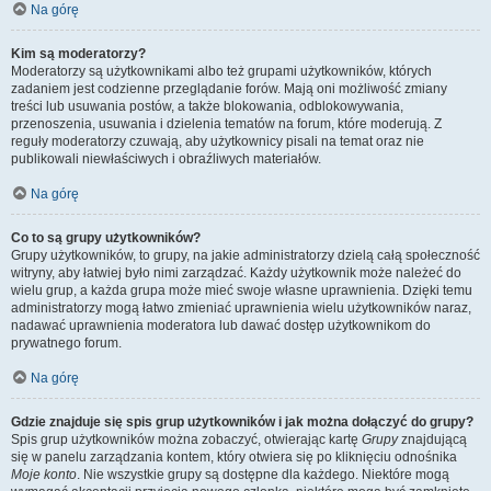
Na górę
Kim są moderatorzy?
Moderatorzy są użytkownikami albo też grupami użytkowników, których
zadaniem jest codzienne przeglądanie forów. Mają oni możliwość zmiany
treści lub usuwania postów, a także blokowania, odblokowywania,
przenoszenia, usuwania i dzielenia tematów na forum, które moderują. Z
reguły moderatorzy czuwają, aby użytkownicy pisali na temat oraz nie
publikowali niewłaściwych i obraźliwych materiałów.
Na górę
Co to są grupy użytkowników?
Grupy użytkowników, to grupy, na jakie administratorzy dzielą całą społeczność
witryny, aby łatwiej było nimi zarządzać. Każdy użytkownik może należeć do
wielu grup, a każda grupa może mieć swoje własne uprawnienia. Dzięki temu
administratorzy mogą łatwo zmieniać uprawnienia wielu użytkowników naraz,
nadawać uprawnienia moderatora lub dawać dostęp użytkownikom do
prywatnego forum.
Na górę
Gdzie znajduje się spis grup użytkowników i jak można dołączyć do grupy?
Spis grup użytkowników można zobaczyć, otwierając kartę
Grupy
znajdującą
się w panelu zarządzania kontem, który otwiera się po kliknięciu odnośnika
Moje konto
. Nie wszystkie grupy są dostępne dla każdego. Niektóre mogą