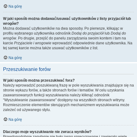
Na górę
W jaki sposób można dodawać/usuwać użytkowników z listy przyjaciół lub
wrogów?
Można dodawać użytkowników na dwa sposoby. Po pierwsze, klikając w
profilu wybranego użytkownika odnośnik
Dodaj do przyjaciół
lub
Dodaj do
wrogów
. Po drugie, przejść do panelu zarządzania swoim kontem i tam na
karcie
Przyjaciele i wrogowie
wprowadzić odpowiednie dane użytkownika. Na
tej samej karcie można także usuwać użytkowników z list.
Na górę
Przeszukiwanie forów
W jaki sposób można przeszukiwać fora?
Należy wprowadzić poszukiwaną frazę w pole wyszukiwania znajdujące się na
stronie wykazu forów, a także stronach forów i tematów. W celu uzyskania
zaawansowanych funkcji wyszukiwania należy kliknąć odnośnik
“Wyszukiwanie zaawansowane” dostępny na wszystkich stronach witryny.
Rozmieszczenie elementów sterujących mechanizmem wyszukiwania może
zależeć od używanego stylu.
Na górę
Dlaczego moje wyszukiwanie nie zwraca wyników?
Prawdopodobnie zapytanie nie było jasno sprecyzowane i zawierało wiele