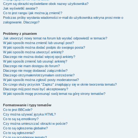
Czym są obrazki wyświetlane obok nazwy użytkownika?
Jak wyświetlić awatar?
Co to jest ranga i jak można ją zmienić?
Podczas próby wysłania wiadomości e-mail do użytkownika witryna prosi mnie o
zalogowanie. Dlaczego?
Problemy z pisaniem
Jak utworzyć nowy temat na forum lub wysłać odpowiedź w temacie?
W jaki sposób można zmienić lub usunąć post?
W jaki sposób można dodać podpis do swojego posta?
W jaki sposób można utworzyć ankietę?
Dlaczego nie można dodać więcej opcji ankiety?
W jaki sposób zmienić lub usunąć ankietę?
Dlaczego nie mam dostępu do forum?
Dlaczego nie mogę dodawać załączników?
Dlaczego otrzymałem/otrzymałam ostrzeżenie?
W jaki sposób można zgłosić posty moderatorowi?
Do czego służy przycisk “Zapisz” znajdujący się w oknie tworzenia tematu?
Dlaczego mój post musi być akceptowany?
W jaki sposób mogę przesunąć swój temat na górę strony tematów?
Formatowanie i typy tematów
Co to jest BBCode?
Czy można używać języka HTML?
Co to są są emotikony?
Czy można umieszczać obrazki w poście?
Co to są ogłoszenia globalne?
Co to są ogłoszenia?
Co to są przyklejone tematy?