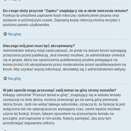
Do czego służy przycisk “Zapisz” znajdujący się w oknie tworzenia tematu?
Funkcja ta umożliwia zapisanie kopii roboczej i dokończenie pisania oraz
wysłanie w późniejszym czasie. Zapisaną kopię roboczą można wczytać z
poziomu panelu użytkownika.
Na górę
Dlaczego mój post musi być akceptowany?
Administrator witryny mógł zadecydować, że posty na danym forum wymagają
przejrzenia przed publikacją. Jest również możliwe, że administrator umieścił
cię w grupie, która ma ograniczenia publikowania postów polegające na
konieczności ich akceptowania przez moderatorów przed opublikowaniem na
forum. Aby uzyskać więcej informacji, skontaktuj się z administratorem witryny.
Na górę
W jaki sposób mogę przesunąć swój temat na górę strony tematów?
Klikając odnośnik “Przesuń temat w górę”, znajdujący się w widoku tematu
zazwyczaj na dole strony, możesz przesunąć go na samą górę pierwszej
strony forum. Jeśli nie widać takiego odnośnika, oznacza to, że funkcja ta jest
wyłączona lub nie upłynął jeszcze wymagany czas, zanim będzie możliwe
użycie tej funkcji. Innym, łatwym sposobem na przesunięcie tematu na
początek, jest napisanie w nim posta. Należy pamiętać, aby przy tym
przestrzegać regulaminu witryny.