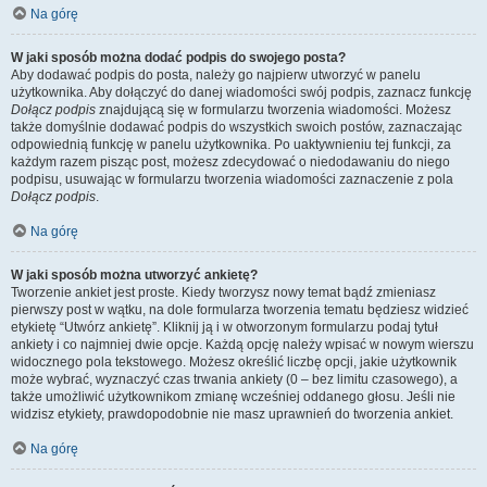
Na górę
W jaki sposób można dodać podpis do swojego posta?
Aby dodawać podpis do posta, należy go najpierw utworzyć w panelu
użytkownika. Aby dołączyć do danej wiadomości swój podpis, zaznacz funkcję
Dołącz podpis
znajdującą się w formularzu tworzenia wiadomości. Możesz
także domyślnie dodawać podpis do wszystkich swoich postów, zaznaczając
odpowiednią funkcję w panelu użytkownika. Po uaktywnieniu tej funkcji, za
każdym razem pisząc post, możesz zdecydować o niedodawaniu do niego
podpisu, usuwając w formularzu tworzenia wiadomości zaznaczenie z pola
Dołącz podpis
.
Na górę
W jaki sposób można utworzyć ankietę?
Tworzenie ankiet jest proste. Kiedy tworzysz nowy temat bądź zmieniasz
pierwszy post w wątku, na dole formularza tworzenia tematu będziesz widzieć
etykietę “Utwórz ankietę”. Kliknij ją i w otworzonym formularzu podaj tytuł
ankiety i co najmniej dwie opcje. Każdą opcję należy wpisać w nowym wierszu
widocznego pola tekstowego. Możesz określić liczbę opcji, jakie użytkownik
może wybrać, wyznaczyć czas trwania ankiety (0 – bez limitu czasowego), a
także umożliwić użytkownikom zmianę wcześniej oddanego głosu. Jeśli nie
widzisz etykiety, prawdopodobnie nie masz uprawnień do tworzenia ankiet.
Na górę