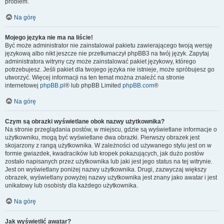
problem.
Na górę
Mojego języka nie ma na liście!
Być może administrator nie zainstalował pakietu zawierającego twoją wersję
językową albo nikt jeszcze nie przetłumaczył phpBB3 na twój język. Zapytaj
administratora witryny czy może zainstalować pakiet językowy, którego
potrzebujesz. Jeśli pakiet dla twojego języka nie istnieje, może spróbujesz go
utworzyć. Więcej informacji na ten temat można znaleźć na stronie
internetowej
phpBB.pl
® lub phpBB Limited
phpBB.com
®
Na górę
Czym są obrazki wyświetlane obok nazwy użytkownika?
Na stronie przeglądania postów, w miejscu, gdzie są wyświetlane informacje o
użytkowniku, mogą być wyświetlane dwa obrazki. Pierwszy obrazek jest
skojarzony z rangą użytkownika. W zależności od używanego stylu jest on w
formie gwiazdek, kwadracików lub kropek pokazujących, jak dużo postów
zostało napisanych przez użytkownika lub jaki jest jego status na tej witrynie.
Jest on wyświetlany poniżej nazwy użytkownika. Drugi, zazwyczaj większy
obrazek, wyświetlany powyżej nazwy użytkownika jest znany jako awatar i jest
unikatowy lub osobisty dla każdego użytkownika.
Na górę
Jak wyświetlić awatar?