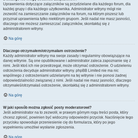
Uprawnienia dotyczące załączników są przydzielane dla każdego forum, dla
każdej grupy i dla każdego użytkownika. Administrator witryny mógł nie
zezwolić na zamieszczanie załączników na forum, na którym piszesz lub
przyznał uprawnienia tylko niektórym grupom. Jeśli nadal nie masz jasności,
dlaczego nie możesz zamieszczać załączników, skontaktuj się z
administratorem witryny.
Na górę
Dlaczego otrzymałem/otrzymałam ostrzeżenie?
Każdy administrator witryny ma swoje zasady i regulaminy obowiązujące na
danej witrynie. Są one opublikowane i administrator zaleca zapoznanie się z
nimi. Jeśli ktoś ich nie przestrzegał, może otrzymać ostrzeżenie. O udzieleniu
ostrzeżenia decyduje administrator witryny. phpBB Limited nie ma nic
wspólnego z ostrzeżeniami udzielanymi na tej witrynie i nie ponosi żadnej
odpowiedzialności związanej z nimi. Jeśli nadal nie masz jasności, dlaczego
otrzymałeś/otrzymałaś ostrzeżenie, skontaktuj się z administratorem witryny.
Na górę
W jaki sposób można zgłosić posty moderatorowi?
Jeśli administrator na to zezwolił, w prawym górnym rogu treści posta, który
chcesz zgłosić, powinien być widoczny odpowiedni przycisk. Naciśnięcie tego
przycisku spowoduje przeniesienie cię do formularza, który po jego
wypełnieniu umożliwi wysłanie zgłoszenia.
Na górę