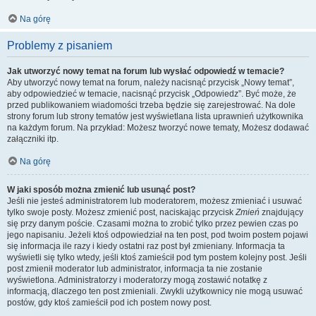
Na górę
Problemy z pisaniem
Jak utworzyć nowy temat na forum lub wysłać odpowiedź w temacie?
Aby utworzyć nowy temat na forum, należy nacisnąć przycisk „Nowy temat”,
aby odpowiedzieć w temacie, nacisnąć przycisk „Odpowiedz”. Być może, że
przed publikowaniem wiadomości trzeba będzie się zarejestrować. Na dole
strony forum lub strony tematów jest wyświetlana lista uprawnień użytkownika
na każdym forum. Na przykład: Możesz tworzyć nowe tematy, Możesz dodawać
załączniki itp.
Na górę
W jaki sposób można zmienić lub usunąć post?
Jeśli nie jesteś administratorem lub moderatorem, możesz zmieniać i usuwać
tylko swoje posty. Możesz zmienić post, naciskając przycisk
Zmień
znajdujący
się przy danym poście. Czasami można to zrobić tylko przez pewien czas po
jego napisaniu. Jeżeli ktoś odpowiedział na ten post, pod twoim postem pojawi
się informacja ile razy i kiedy ostatni raz post był zmieniany. Informacja ta
wyświetli się tylko wtedy, jeśli ktoś zamieścił pod tym postem kolejny post. Jeśli
post zmienił moderator lub administrator, informacja ta nie zostanie
wyświetlona. Administratorzy i moderatorzy mogą zostawić notatkę z
informacją, dlaczego ten post zmieniali. Zwykli użytkownicy nie mogą usuwać
postów, gdy ktoś zamieścił pod ich postem nowy post.