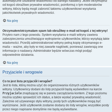
automatyczne usuwanie wiadomości od danego nadawcy. Jeżeli otrzymujesz
od kogoś obraźliwe prywatne wiadomości, poinformuj o tym moderatorów
witryny, którzy będą mogli zabronić takiemu użytkownikowi wysyłania
jakichkolwiek prywatnych wiadomości.
Na górę
Otrzymałem/otrzymałam spam lub obraźliwy e-mail od kogoś z tej witryny!
Przykro nam z tego powodu. System wysyłania e-maili witryny zawiera
zabezpieczenia umożliwiające wytropienie użytkowników, którzy wysyłają takie
wiadomości. Prześlij administratorowi witryny pełną kopię otrzymanego e-
maila – ważne, aby były w niej zawarte nagłówki, ponieważ zawierają one
informacje o nadawcy. Administrator będzie wówczas mógł podjąć
odpowiednie działania.
Na górę
Przyjaciele i wrogowie
Co to jest lista przyjaciół i wrogów?
Jest to lista, którą można użyć do organizowania różnych użytkowników
witryny. Użytkownicy dodani do listy przyjaciół będą wyświetleni na karcie
Przyjaciele
znajdującej się w panelu zarządzania kontem. Z tego poziomu
można szybko sprawdzić ich status, a także wysłać prywatną wiadomość.
Zależnie od używanego stylu witryny, posty tych użytkowników mogą być
wyróżniane. Jeśli użytkownik zostanie dodany do listy wrogów, wszystkie posty
przez niego napisane domyślnie nie będą wyświetlane.