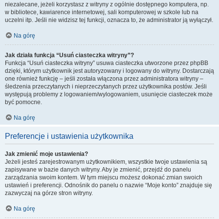
niezalecane, jeżeli korzystasz z witryny z ogólnie dostępnego komputera, np.
w bibliotece, kawiarence internetowej, sali komputerowej w szkole lub na
uczelni itp. Jeśli nie widzisz tej funkcji, oznacza to, że administrator ją wyłączył.
Na górę
Jak działa funkcja “Usuń ciasteczka witryny”?
Funkcja “Usuń ciasteczka witryny” usuwa ciasteczka utworzone przez phpBB
dzięki, którym użytkownik jest autoryzowany i logowany do witryny. Dostarczają
one również funkcję – jeśli została włączona przez administratora witryny –
śledzenia przeczytanych i nieprzeczytanych przez użytkownika postów. Jeśli
występują problemy z logowaniem/wylogowaniem, usunięcie ciasteczek może
być pomocne.
Na górę
Preferencje i ustawienia użytkownika
Jak zmienić moje ustawienia?
Jeżeli jesteś zarejestrowanym użytkownikiem, wszystkie twoje ustawienia są
zapisywane w bazie danych witryny. Aby je zmienić, przejdź do panelu
zarządzania swoim kontem. W tym miejscu możesz dokonać zmian swoich
ustawień i preferencji. Odnośnik do panelu o nazwie “Moje konto” znajduje się
zazwyczaj na górze stron witryny.
Na górę