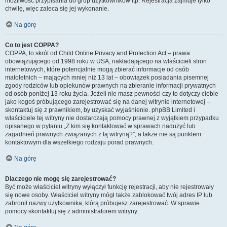
możliwość przypisania do grup użytkowników itp. Rejestracja zajmuje tylko
chwilę, więc zaleca się jej wykonanie.
Na górę
Co to jest COPPA?
COPPA, to skrót od Child Online Privacy and Protection Act – prawa
obowiązującego od 1998 roku w USA, nakładającego na właścicieli stron
internetowych, które potencjalnie mogą zbierać informacje od osób
małoletnich – mających mniej niż 13 lat – obowiązek posiadania pisemnej
zgody rodziców lub opiekunów prawnych na zbieranie informacji prywatnych
od osób poniżej 13 roku życia. Jeżeli nie masz pewności czy to dotyczy ciebie
jako kogoś próbującego zarejestrować się na danej witrynie internetowej –
skontaktuj się z prawnikiem, by uzyskać wyjaśnienie. phpBB Limited i
właściciele tej witryny nie dostarczają pomocy prawnej z wyjątkiem przypadku
opisanego w pytaniu „Z kim się kontaktować w sprawach nadużyć lub
zagadnień prawnych związanych z tą witryną?”, a także nie są punktem
kontaktowym dla wszelkiego rodzaju porad prawnych.
Na górę
Dlaczego nie mogę się zarejestrować?
Być może właściciel witryny wyłączył funkcję rejestracji, aby nie rejestrowały
się nowe osoby. Właściciel witryny mógł także zablokować twój adres IP lub
zabronił nazwy użytkownika, którą próbujesz zarejestrować. W sprawie
pomocy skontaktuj się z administratorem witryny.