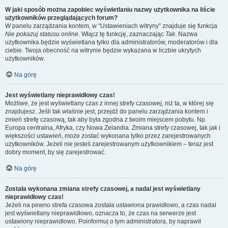
W jaki sposób można zapobiec wyświetlaniu nazwy użytkownika na liście
użytkowników przeglądających forum?
W panelu zarządzania kontem, w “Ustawieniach witryny” znajduje się funkcja
Nie pokazuj statusu online
. Włącz tę funkcję, zaznaczając
Tak
. Nazwa
użytkownika będzie wyświetlana tylko dla administratorów, moderatorów i dla
ciebie. Twoja obecność na witrynie będzie wykazana w liczbie ukrytych
użytkowników.
Na górę
Jest wyświetlany nieprawidłowy czas!
Możliwe, że jest wyświetlany czas z innej strefy czasowej, niż ta, w której się
znajdujesz. Jeśli tak właśnie jest, przejdź do panelu zarządzania kontem i
zmień strefę czasową, tak aby była zgodna z twoim miejscem pobytu. Np.
Europa centralna, Afryka, czy Nowa Zelandia. Zmiana strefy czasowej, tak jak i
większości ustawień, może zostać wykonana tylko przez zarejestrowanych
użytkowników. Jeżeli nie jesteś zarejestrowanym użytkownikiem – teraz jest
dobry moment, by się zarejestrować.
Na górę
Została wykonana zmiana strefy czasowej, a nadal jest wyświetlany
nieprawidłowy czas!
Jeżeli na pewno strefa czasowa została ustawiona prawidłowo, a czas nadal
jest wyświetlany nieprawidłowo, oznacza to, że czas na serwerze jest
ustawiony nieprawidłowo. Poinformuj o tym administratora, by naprawił