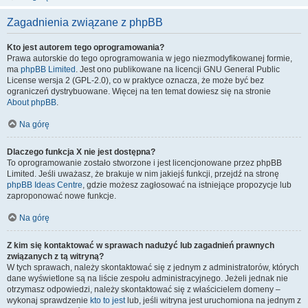
Zagadnienia związane z phpBB
Kto jest autorem tego oprogramowania?
Prawa autorskie do tego oprogramowania w jego niezmodyfikowanej formie,
ma
phpBB Limited
. Jest ono publikowane na licencji GNU General Public
License wersja 2 (GPL-2.0), co w praktyce oznacza, że może być bez
ograniczeń dystrybuowane. Więcej na ten temat dowiesz się na stronie
About phpBB
.
Na górę
Dlaczego funkcja X nie jest dostępna?
To oprogramowanie zostało stworzone i jest licencjonowane przez phpBB
Limited. Jeśli uważasz, że brakuje w nim jakiejś funkcji, przejdź na stronę
phpBB Ideas Centre
, gdzie możesz zagłosować na istniejące propozycje lub
zaproponować nowe funkcje.
Na górę
Z kim się kontaktować w sprawach nadużyć lub zagadnień prawnych
związanych z tą witryną?
W tych sprawach, należy skontaktować się z jednym z administratorów, których
dane wyświetlone są na liście zespołu administracyjnego. Jeżeli jednak nie
otrzymasz odpowiedzi, należy skontaktować się z właścicielem domeny –
wykonaj sprawdzenie
kto to jest
lub, jeśli witryna jest uruchomiona na jednym z