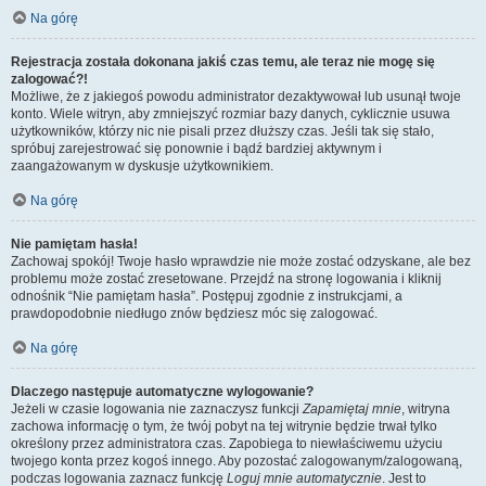
Na górę
Rejestracja została dokonana jakiś czas temu, ale teraz nie mogę się
zalogować?!
Możliwe, że z jakiegoś powodu administrator dezaktywował lub usunął twoje
konto. Wiele witryn, aby zmniejszyć rozmiar bazy danych, cyklicznie usuwa
użytkowników, którzy nic nie pisali przez dłuższy czas. Jeśli tak się stało,
spróbuj zarejestrować się ponownie i bądź bardziej aktywnym i
zaangażowanym w dyskusje użytkownikiem.
Na górę
Nie pamiętam hasła!
Zachowaj spokój! Twoje hasło wprawdzie nie może zostać odzyskane, ale bez
problemu może zostać zresetowane. Przejdź na stronę logowania i kliknij
odnośnik “Nie pamiętam hasła”. Postępuj zgodnie z instrukcjami, a
prawdopodobnie niedługo znów będziesz móc się zalogować.
Na górę
Dlaczego następuje automatyczne wylogowanie?
Jeżeli w czasie logowania nie zaznaczysz funkcji
Zapamiętaj mnie
, witryna
zachowa informację o tym, że twój pobyt na tej witrynie będzie trwał tylko
określony przez administratora czas. Zapobiega to niewłaściwemu użyciu
twojego konta przez kogoś innego. Aby pozostać zalogowanym/zalogowaną,
podczas logowania zaznacz funkcję
Loguj mnie automatycznie
. Jest to