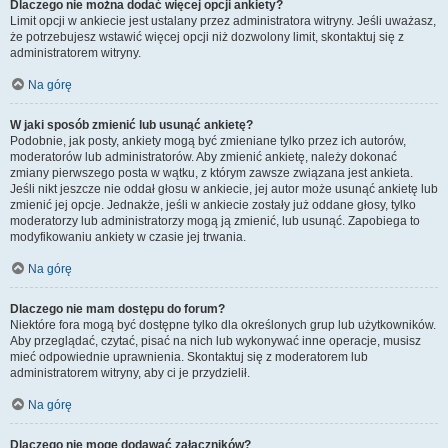
Dlaczego nie można dodać więcej opcji ankiety?
Limit opcji w ankiecie jest ustalany przez administratora witryny. Jeśli uważasz,
że potrzebujesz wstawić więcej opcji niż dozwolony limit, skontaktuj się z
administratorem witryny.
Na górę
W jaki sposób zmienić lub usunąć ankietę?
Podobnie, jak posty, ankiety mogą być zmieniane tylko przez ich autorów,
moderatorów lub administratorów. Aby zmienić ankietę, należy dokonać
zmiany pierwszego posta w wątku, z którym zawsze związana jest ankieta.
Jeśli nikt jeszcze nie oddał głosu w ankiecie, jej autor może usunąć ankietę lub
zmienić jej opcje. Jednakże, jeśli w ankiecie zostały już oddane głosy, tylko
moderatorzy lub administratorzy mogą ją zmienić, lub usunąć. Zapobiega to
modyfikowaniu ankiety w czasie jej trwania.
Na górę
Dlaczego nie mam dostępu do forum?
Niektóre fora mogą być dostępne tylko dla określonych grup lub użytkowników.
Aby przeglądać, czytać, pisać na nich lub wykonywać inne operacje, musisz
mieć odpowiednie uprawnienia. Skontaktuj się z moderatorem lub
administratorem witryny, aby ci je przydzielił.
Na górę
Dlaczego nie mogę dodawać załączników?