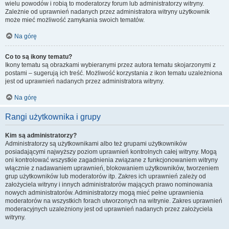
wielu powodów i robią to moderatorzy forum lub administratorzy witryny.
Zależnie od uprawnień nadanych przez administratora witryny użytkownik
może mieć możliwość zamykania swoich tematów.
Na górę
Co to są ikony tematu?
Ikony tematu są obrazkami wybieranymi przez autora tematu skojarzonymi z
postami – sugerują ich treść. Możliwość korzystania z ikon tematu uzależniona
jest od uprawnień nadanych przez administratora witryny.
Na górę
Rangi użytkownika i grupy
Kim są administratorzy?
Administratorzy są użytkownikami albo też grupami użytkowników
posiadającymi najwyższy poziom uprawnień kontrolnych całej witryny. Mogą
oni kontrolować wszystkie zagadnienia związane z funkcjonowaniem witryny
włącznie z nadawaniem uprawnień, blokowaniem użytkowników, tworzeniem
grup użytkowników lub moderatorów itp. Zakres ich uprawnień zależy od
założyciela witryny i innych administratorów mających prawo nominowania
nowych administratorów. Administratorzy mogą mieć pełne uprawnienia
moderatorów na wszystkich forach utworzonych na witrynie. Zakres uprawnień
moderacyjnych uzależniony jest od uprawnień nadanych przez założyciela
witryny.