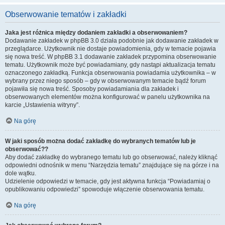
Obserwowanie tematów i zakładki
Jaka jest różnica między dodaniem zakładki a obserwowaniem?
Dodawanie zakładek w phpBB 3.0 działa podobnie jak dodawanie zakładek w
przeglądarce. Użytkownik nie dostaje powiadomienia, gdy w temacie pojawia
się nowa treść. W phpBB 3.1 dodawanie zakładek przypomina obserwowanie
tematu. Użytkownik może być powiadamiany, gdy nastąpi aktualizacja tematu
oznaczonego zakładką. Funkcja obserwowania powiadamia użytkownika – w
wybrany przez niego sposób – gdy w obserwowanym temacie bądź forum
pojawiła się nowa treść. Sposoby powiadamiania dla zakładek i
obserwowanych elementów można konfigurować w panelu użytkownika na
karcie „Ustawienia witryny”.
Na górę
W jaki sposób można dodać zakładkę do wybranych tematów lub je
obserwować??
Aby dodać zakładkę do wybranego tematu lub go obserwować, należy kliknąć
odpowiedni odnośnik w menu “Narzędzia tematu” znajdujące się na górze i na
dole wątku.
Udzielenie odpowiedzi w temacie, gdy jest aktywna funkcja “Powiadamiaj o
opublikowaniu odpowiedzi” spowoduje włączenie obserwowania tematu.
Na górę