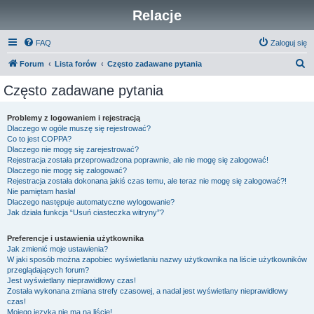
Relacje
FAQ
Zaloguj się
S
Forum
Lista forów
Często zadawane pytania
z
Często zadawane pytania
u
k
Problemy z logowaniem i rejestracją
Dlaczego w ogóle muszę się rejestrować?
a
Co to jest COPPA?
j
Dlaczego nie mogę się zarejestrować?
Rejestracja została przeprowadzona poprawnie, ale nie mogę się zalogować!
Dlaczego nie mogę się zalogować?
Rejestracja została dokonana jakiś czas temu, ale teraz nie mogę się zalogować?!
Nie pamiętam hasła!
Dlaczego następuje automatyczne wylogowanie?
Jak działa funkcja “Usuń ciasteczka witryny”?
Preferencje i ustawienia użytkownika
Jak zmienić moje ustawienia?
W jaki sposób można zapobiec wyświetlaniu nazwy użytkownika na liście użytkowników
przeglądających forum?
Jest wyświetlany nieprawidłowy czas!
Została wykonana zmiana strefy czasowej, a nadal jest wyświetlany nieprawidłowy
czas!
Mojego języka nie ma na liście!