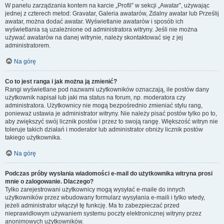
W panelu zarządzania kontem na karcie „Profil” w sekcji „Awatar”, używając
jednej z czterech metod: Gravatar, Galeria awatarów, Zdalny awatar lub Prześlij
awatar, można dodać awatar. Wyświetlanie awatarów i sposób ich
wyświetlania są uzależnione od administratora witryny. Jeśli nie można
używać awatarów na danej witrynie, należy skontaktować się z jej
administratorem.
Na górę
Co to jest ranga i jak można ją zmienić?
Rangi wyświetlane pod nazwami użytkowników oznaczają, ile postów dany
użytkownik napisał lub jaki ma status na forum, np. moderatora czy
administratora. Użytkownicy nie mogą bezpośrednio zmieniać stylu rang,
ponieważ ustawia je administrator witryny. Nie należy pisać postów tylko po to,
aby zwiększyć swój licznik postów i przez to swoją rangę. Większość witryn nie
toleruje takich działań i moderator lub administrator obniży licznik postów
takiego użytkownika.
Na górę
Podczas próby wysłania wiadomości e-mail do użytkownika witryna prosi
mnie o zalogowanie. Dlaczego?
Tylko zarejestrowani użytkownicy mogą wysyłać e-maile do innych
użytkowników przez wbudowany formularz wysyłania e-maili i tylko wtedy,
jeżeli administrator włączył tę funkcję. Ma to zabezpieczać przed
nieprawidłowym używaniem systemu poczty elektronicznej witryny przez
anonimowych użytkowników.