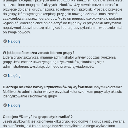
wymagać akceptacji przyjęcia nowego członka, niektóre mogą być zamknięte,
a jeszcze inne mogą mieć ukrytych członków. Użytkownik może poprosić o
przyjęcie do danej grupy, naciskając odpowiedni przycisk. Prośba o przyjęcie
do grupy, która wymaga akceptacji przyjęcia nowego członka, musi zostać
zaakceptowana przez lidera grupy. Może on poprosić użytkownika o podanie
wyjaśnień, dlaczego chce on dołączyć do tej grupy. W przypadku otrzymania
negatywnej decyzji proszę nie nękać lidera grupy pytaniami – widocznie miał
on swoje powody.
Na górę
W jaki sposób można zostać liderem grupy?
Lidera grupy zazwyczaj mianuje administrator witryny podczas tworzenia
grupy. Jeśli chcesz utworzyć grupę użytkowników, skontaktuj się z
administratorem, wysyłając do niego prywatną wiadomość.
Na górę
Dlaczego niektóre nazwy użytkowników są wyświetlane innymi kolorami?
Możliwe, że administrator witryny przypisał kolor członkom grupy, aby ułatwić
identyfikowanie członków tej grupy.
Na górę
Co to jest “Domyślna grupa użytkownika”?
Jeżeli użytkownik jest członkiem kilku grup, jego domyślna grupa jest używana
do określenia, jaki kolor i ranga będzie domyślnie dla niego wyświetlana.