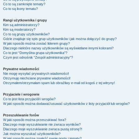
Co to są zamknięte tematy?
Co to są ikony tematu?
Rangi użytkownika i grupy
Kim są administratorzy?
Kim są moderatorzy?
Co to są grupy użytkowników?
Gdzie znajduje się spis grup użytkowników i jak można dołączyć do grupy?
W jaki sposób można zostać liderem grupy?
Dlaczego niektóre nazwy użytkowników są wyświetlane innymi kolorami?
Co to jest “Domyślna grupa użytkownika”?
Czym jest odnośnik “Zespół administracyjny”?
Prywatne wiadomości
Nie mogę wysyłać prywatnych wiadomości!
Otrzymuję niechciane prywatne wiadomości!
Otrzymałem/otrzymałam spam lub obraźliwy e-mail od kogoś z tej witryny!
Przyjaciele i wrogowie
Co to jest lista przyjaciół i wrogów?
W jaki sposób można dodawać/usuwać użytkowników z listy przyjaciół lub wrogów?
Przeszukiwanie forów
W jaki sposób można przeszukiwać fora?
Dlaczego moje wyszukiwanie nie zwraca wyników?
Dlaczego moje wyszukiwanie zwraca pustą stronę?!
Jak można wyszukać użytkowników?
W jaki sposób można znaleźć swoje posty i tematy?