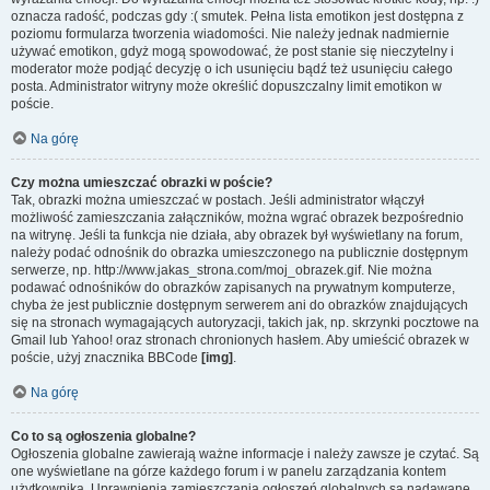
oznacza radość, podczas gdy :( smutek. Pełna lista emotikon jest dostępna z
poziomu formularza tworzenia wiadomości. Nie należy jednak nadmiernie
używać emotikon, gdyż mogą spowodować, że post stanie się nieczytelny i
moderator może podjąć decyzję o ich usunięciu bądź też usunięciu całego
posta. Administrator witryny może określić dopuszczalny limit emotikon w
poście.
Na górę
Czy można umieszczać obrazki w poście?
Tak, obrazki można umieszczać w postach. Jeśli administrator włączył
możliwość zamieszczania załączników, można wgrać obrazek bezpośrednio
na witrynę. Jeśli ta funkcja nie działa, aby obrazek był wyświetlany na forum,
należy podać odnośnik do obrazka umieszczonego na publicznie dostępnym
serwerze, np. http://www.jakas_strona.com/moj_obrazek.gif. Nie można
podawać odnośników do obrazków zapisanych na prywatnym komputerze,
chyba że jest publicznie dostępnym serwerem ani do obrazków znajdujących
się na stronach wymagających autoryzacji, takich jak, np. skrzynki pocztowe na
Gmail lub Yahoo! oraz stronach chronionych hasłem. Aby umieścić obrazek w
poście, użyj znacznika BBCode
[img]
.
Na górę
Co to są ogłoszenia globalne?
Ogłoszenia globalne zawierają ważne informacje i należy zawsze je czytać. Są
one wyświetlane na górze każdego forum i w panelu zarządzania kontem
użytkownika. Uprawnienia zamieszczania ogłoszeń globalnych są nadawane