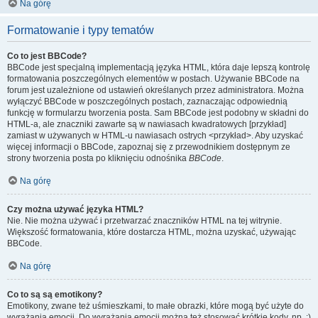
Na górę
Formatowanie i typy tematów
Co to jest BBCode?
BBCode jest specjalną implementacją języka HTML, która daje lepszą kontrolę
formatowania poszczególnych elementów w postach. Używanie BBCode na
forum jest uzależnione od ustawień określanych przez administratora. Można
wyłączyć BBCode w poszczególnych postach, zaznaczając odpowiednią
funkcję w formularzu tworzenia posta. Sam BBCode jest podobny w składni do
HTML-a, ale znaczniki zawarte są w nawiasach kwadratowych [przykład]
zamiast w używanych w HTML-u nawiasach ostrych <przykład>. Aby uzyskać
więcej informacji o BBCode, zapoznaj się z przewodnikiem dostępnym ze
strony tworzenia posta po kliknięciu odnośnika
BBCode
.
Na górę
Czy można używać języka HTML?
Nie. Nie można używać i przetwarzać znaczników HTML na tej witrynie.
Większość formatowania, które dostarcza HTML, można uzyskać, używając
BBCode.
Na górę
Co to są są emotikony?
Emotikony, zwane też uśmieszkami, to małe obrazki, które mogą być użyte do
wyrażania emocji. Do wyrażania emocji można też stosować krótkie kody, np. :)