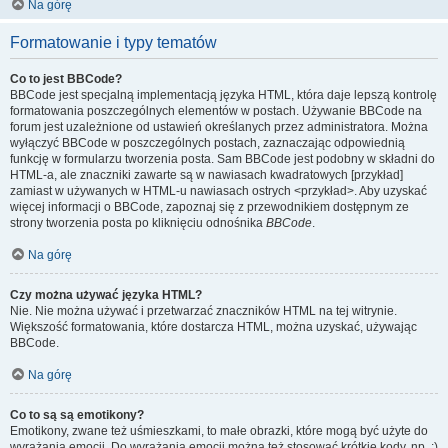
Na górę
Formatowanie i typy tematów
Co to jest BBCode?
BBCode jest specjalną implementacją języka HTML, która daje lepszą kontrolę
formatowania poszczególnych elementów w postach. Używanie BBCode na
forum jest uzależnione od ustawień określanych przez administratora. Można
wyłączyć BBCode w poszczególnych postach, zaznaczając odpowiednią
funkcję w formularzu tworzenia posta. Sam BBCode jest podobny w składni do
HTML-a, ale znaczniki zawarte są w nawiasach kwadratowych [przykład]
zamiast w używanych w HTML-u nawiasach ostrych <przykład>. Aby uzyskać
więcej informacji o BBCode, zapoznaj się z przewodnikiem dostępnym ze
strony tworzenia posta po kliknięciu odnośnika
BBCode
.
Na górę
Czy można używać języka HTML?
Nie. Nie można używać i przetwarzać znaczników HTML na tej witrynie.
Większość formatowania, które dostarcza HTML, można uzyskać, używając
BBCode.
Na górę
Co to są są emotikony?
Emotikony, zwane też uśmieszkami, to małe obrazki, które mogą być użyte do
wyrażania emocji. Do wyrażania emocji można też stosować krótkie kody, np. :)