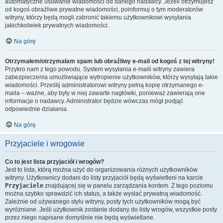
automatyczne usuwanie wiadomości od danego nadawcy. Jeżeli otrzymujesz
od kogoś obraźliwe prywatne wiadomości, poinformuj o tym moderatorów
witryny, którzy będą mogli zabronić takiemu użytkownikowi wysyłania
jakichkolwiek prywatnych wiadomości.
Na górę
Otrzymałem/otrzymałam spam lub obraźliwy e-mail od kogoś z tej witryny!
Przykro nam z tego powodu. System wysyłania e-maili witryny zawiera
zabezpieczenia umożliwiające wytropienie użytkowników, którzy wysyłają takie
wiadomości. Prześlij administratorowi witryny pełną kopię otrzymanego e-
maila – ważne, aby były w niej zawarte nagłówki, ponieważ zawierają one
informacje o nadawcy. Administrator będzie wówczas mógł podjąć
odpowiednie działania.
Na górę
Przyjaciele i wrogowie
Co to jest lista przyjaciół i wrogów?
Jest to lista, którą można użyć do organizowania różnych użytkowników
witryny. Użytkownicy dodani do listy przyjaciół będą wyświetleni na karcie
Przyjaciele
znajdującej się w panelu zarządzania kontem. Z tego poziomu
można szybko sprawdzić ich status, a także wysłać prywatną wiadomość.
Zależnie od używanego stylu witryny, posty tych użytkowników mogą być
wyróżniane. Jeśli użytkownik zostanie dodany do listy wrogów, wszystkie posty
przez niego napisane domyślnie nie będą wyświetlane.