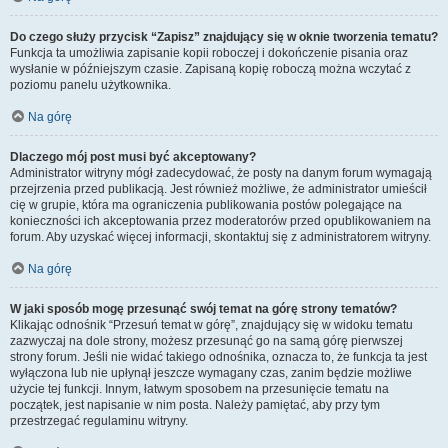
Do czego służy przycisk “Zapisz” znajdujący się w oknie tworzenia tematu?
Funkcja ta umożliwia zapisanie kopii roboczej i dokończenie pisania oraz
wysłanie w późniejszym czasie. Zapisaną kopię roboczą można wczytać z
poziomu panelu użytkownika.
Na górę
Dlaczego mój post musi być akceptowany?
Administrator witryny mógł zadecydować, że posty na danym forum wymagają
przejrzenia przed publikacją. Jest również możliwe, że administrator umieścił
cię w grupie, która ma ograniczenia publikowania postów polegające na
konieczności ich akceptowania przez moderatorów przed opublikowaniem na
forum. Aby uzyskać więcej informacji, skontaktuj się z administratorem witryny.
Na górę
W jaki sposób mogę przesunąć swój temat na górę strony tematów?
Klikając odnośnik “Przesuń temat w górę”, znajdujący się w widoku tematu
zazwyczaj na dole strony, możesz przesunąć go na samą górę pierwszej
strony forum. Jeśli nie widać takiego odnośnika, oznacza to, że funkcja ta jest
wyłączona lub nie upłynął jeszcze wymagany czas, zanim będzie możliwe
użycie tej funkcji. Innym, łatwym sposobem na przesunięcie tematu na
początek, jest napisanie w nim posta. Należy pamiętać, aby przy tym
przestrzegać regulaminu witryny.