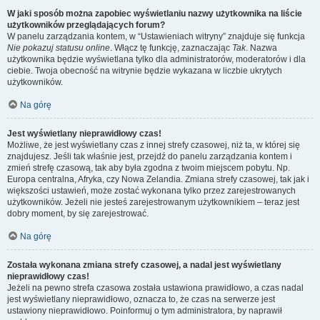
W jaki sposób można zapobiec wyświetlaniu nazwy użytkownika na liście
użytkowników przeglądających forum?
W panelu zarządzania kontem, w “Ustawieniach witryny” znajduje się funkcja
Nie pokazuj statusu online
. Włącz tę funkcję, zaznaczając
Tak
. Nazwa
użytkownika będzie wyświetlana tylko dla administratorów, moderatorów i dla
ciebie. Twoja obecność na witrynie będzie wykazana w liczbie ukrytych
użytkowników.
Na górę
Jest wyświetlany nieprawidłowy czas!
Możliwe, że jest wyświetlany czas z innej strefy czasowej, niż ta, w której się
znajdujesz. Jeśli tak właśnie jest, przejdź do panelu zarządzania kontem i
zmień strefę czasową, tak aby była zgodna z twoim miejscem pobytu. Np.
Europa centralna, Afryka, czy Nowa Zelandia. Zmiana strefy czasowej, tak jak i
większości ustawień, może zostać wykonana tylko przez zarejestrowanych
użytkowników. Jeżeli nie jesteś zarejestrowanym użytkownikiem – teraz jest
dobry moment, by się zarejestrować.
Na górę
Została wykonana zmiana strefy czasowej, a nadal jest wyświetlany
nieprawidłowy czas!
Jeżeli na pewno strefa czasowa została ustawiona prawidłowo, a czas nadal
jest wyświetlany nieprawidłowo, oznacza to, że czas na serwerze jest
ustawiony nieprawidłowo. Poinformuj o tym administratora, by naprawił