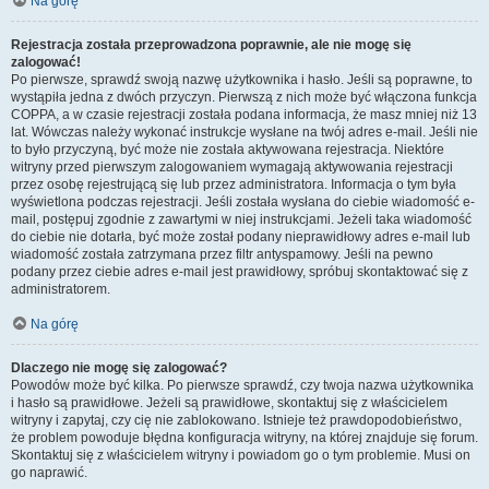
Na górę
Rejestracja została przeprowadzona poprawnie, ale nie mogę się
zalogować!
Po pierwsze, sprawdź swoją nazwę użytkownika i hasło. Jeśli są poprawne, to
wystąpiła jedna z dwóch przyczyn. Pierwszą z nich może być włączona funkcja
COPPA, a w czasie rejestracji została podana informacja, że masz mniej niż 13
lat. Wówczas należy wykonać instrukcje wysłane na twój adres e-mail. Jeśli nie
to było przyczyną, być może nie została aktywowana rejestracja. Niektóre
witryny przed pierwszym zalogowaniem wymagają aktywowania rejestracji
przez osobę rejestrującą się lub przez administratora. Informacja o tym była
wyświetlona podczas rejestracji. Jeśli została wysłana do ciebie wiadomość e-
mail, postępuj zgodnie z zawartymi w niej instrukcjami. Jeżeli taka wiadomość
do ciebie nie dotarła, być może został podany nieprawidłowy adres e-mail lub
wiadomość została zatrzymana przez filtr antyspamowy. Jeśli na pewno
podany przez ciebie adres e-mail jest prawidłowy, spróbuj skontaktować się z
administratorem.
Na górę
Dlaczego nie mogę się zalogować?
Powodów może być kilka. Po pierwsze sprawdź, czy twoja nazwa użytkownika
i hasło są prawidłowe. Jeżeli są prawidłowe, skontaktuj się z właścicielem
witryny i zapytaj, czy cię nie zablokowano. Istnieje też prawdopodobieństwo,
że problem powoduje błędna konfiguracja witryny, na której znajduje się forum.
Skontaktuj się z właścicielem witryny i powiadom go o tym problemie. Musi on
go naprawić.