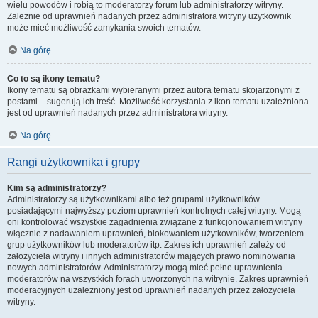
wielu powodów i robią to moderatorzy forum lub administratorzy witryny.
Zależnie od uprawnień nadanych przez administratora witryny użytkownik
może mieć możliwość zamykania swoich tematów.
Na górę
Co to są ikony tematu?
Ikony tematu są obrazkami wybieranymi przez autora tematu skojarzonymi z
postami – sugerują ich treść. Możliwość korzystania z ikon tematu uzależniona
jest od uprawnień nadanych przez administratora witryny.
Na górę
Rangi użytkownika i grupy
Kim są administratorzy?
Administratorzy są użytkownikami albo też grupami użytkowników
posiadającymi najwyższy poziom uprawnień kontrolnych całej witryny. Mogą
oni kontrolować wszystkie zagadnienia związane z funkcjonowaniem witryny
włącznie z nadawaniem uprawnień, blokowaniem użytkowników, tworzeniem
grup użytkowników lub moderatorów itp. Zakres ich uprawnień zależy od
założyciela witryny i innych administratorów mających prawo nominowania
nowych administratorów. Administratorzy mogą mieć pełne uprawnienia
moderatorów na wszystkich forach utworzonych na witrynie. Zakres uprawnień
moderacyjnych uzależniony jest od uprawnień nadanych przez założyciela
witryny.