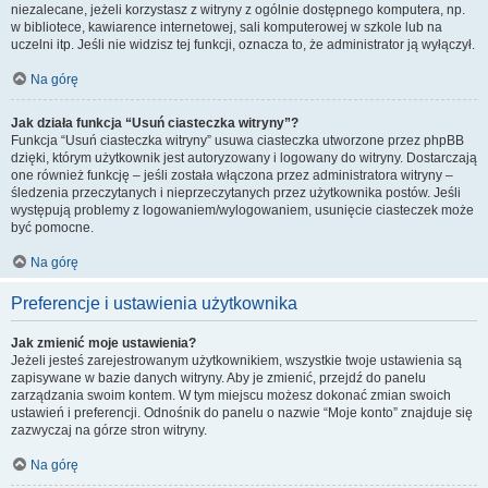
niezalecane, jeżeli korzystasz z witryny z ogólnie dostępnego komputera, np.
w bibliotece, kawiarence internetowej, sali komputerowej w szkole lub na
uczelni itp. Jeśli nie widzisz tej funkcji, oznacza to, że administrator ją wyłączył.
Na górę
Jak działa funkcja “Usuń ciasteczka witryny”?
Funkcja “Usuń ciasteczka witryny” usuwa ciasteczka utworzone przez phpBB
dzięki, którym użytkownik jest autoryzowany i logowany do witryny. Dostarczają
one również funkcję – jeśli została włączona przez administratora witryny –
śledzenia przeczytanych i nieprzeczytanych przez użytkownika postów. Jeśli
występują problemy z logowaniem/wylogowaniem, usunięcie ciasteczek może
być pomocne.
Na górę
Preferencje i ustawienia użytkownika
Jak zmienić moje ustawienia?
Jeżeli jesteś zarejestrowanym użytkownikiem, wszystkie twoje ustawienia są
zapisywane w bazie danych witryny. Aby je zmienić, przejdź do panelu
zarządzania swoim kontem. W tym miejscu możesz dokonać zmian swoich
ustawień i preferencji. Odnośnik do panelu o nazwie “Moje konto” znajduje się
zazwyczaj na górze stron witryny.
Na górę