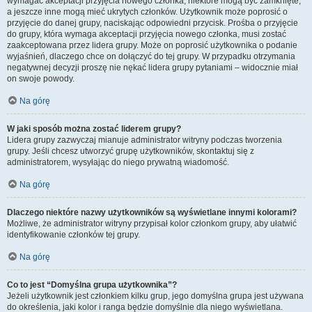
wymagać akceptacji przyjęcia nowego członka, niektóre mogą być zamknięte,
a jeszcze inne mogą mieć ukrytych członków. Użytkownik może poprosić o
przyjęcie do danej grupy, naciskając odpowiedni przycisk. Prośba o przyjęcie
do grupy, która wymaga akceptacji przyjęcia nowego członka, musi zostać
zaakceptowana przez lidera grupy. Może on poprosić użytkownika o podanie
wyjaśnień, dlaczego chce on dołączyć do tej grupy. W przypadku otrzymania
negatywnej decyzji proszę nie nękać lidera grupy pytaniami – widocznie miał
on swoje powody.
Na górę
W jaki sposób można zostać liderem grupy?
Lidera grupy zazwyczaj mianuje administrator witryny podczas tworzenia
grupy. Jeśli chcesz utworzyć grupę użytkowników, skontaktuj się z
administratorem, wysyłając do niego prywatną wiadomość.
Na górę
Dlaczego niektóre nazwy użytkowników są wyświetlane innymi kolorami?
Możliwe, że administrator witryny przypisał kolor członkom grupy, aby ułatwić
identyfikowanie członków tej grupy.
Na górę
Co to jest “Domyślna grupa użytkownika”?
Jeżeli użytkownik jest członkiem kilku grup, jego domyślna grupa jest używana
do określenia, jaki kolor i ranga będzie domyślnie dla niego wyświetlana.