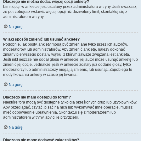
Dlaczego nie można dodać więcej opcji ankiety?
Limit opcji w ankiecie jest ustalany przez administratora witryny. Jeśli uważasz,
że potrzebujesz wstawić więcej opcji niż dozwolony limit, skontaktuj się z
administratorem witryny.
Na górę
W jaki sposób zmienić lub usunąć ankietę?
Podobnie, jak posty, ankiety mogą być zmieniane tylko przez ich autorów,
moderatorów lub administratorów. Aby zmienić ankietę, należy dokonać
zmiany pierwszego posta w wątku, z którym zawsze związana jest ankieta.
Jeśli nikt jeszcze nie oddał głosu w ankiecie, jej autor może usunąć ankietę lub
zmienić jej opcje. Jednakże, jeśli w ankiecie zostały już oddane głosy, tylko
moderatorzy lub administratorzy mogą ją zmienić, lub usunąć. Zapobiega to
modyfikowaniu ankiety w czasie jej trwania.
Na górę
Dlaczego nie mam dostępu do forum?
Niektóre fora mogą być dostępne tylko dla określonych grup lub użytkowników.
Aby przeglądać, czytać, pisać na nich lub wykonywać inne operacje, musisz
mieć odpowiednie uprawnienia. Skontaktuj się z moderatorem lub
administratorem witryny, aby ci je przydzielił.
Na górę
Dlaczego nie mogę dodawać załączników?