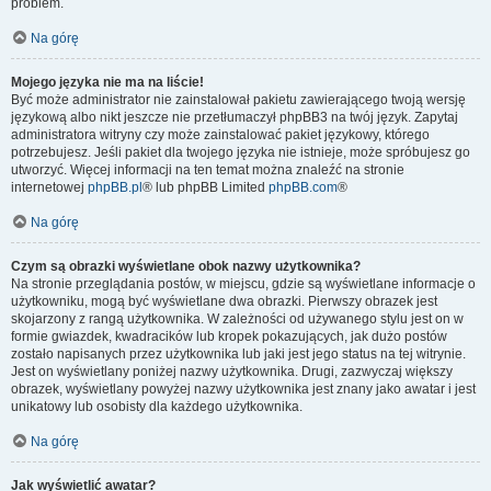
problem.
Na górę
Mojego języka nie ma na liście!
Być może administrator nie zainstalował pakietu zawierającego twoją wersję
językową albo nikt jeszcze nie przetłumaczył phpBB3 na twój język. Zapytaj
administratora witryny czy może zainstalować pakiet językowy, którego
potrzebujesz. Jeśli pakiet dla twojego języka nie istnieje, może spróbujesz go
utworzyć. Więcej informacji na ten temat można znaleźć na stronie
internetowej
phpBB.pl
® lub phpBB Limited
phpBB.com
®
Na górę
Czym są obrazki wyświetlane obok nazwy użytkownika?
Na stronie przeglądania postów, w miejscu, gdzie są wyświetlane informacje o
użytkowniku, mogą być wyświetlane dwa obrazki. Pierwszy obrazek jest
skojarzony z rangą użytkownika. W zależności od używanego stylu jest on w
formie gwiazdek, kwadracików lub kropek pokazujących, jak dużo postów
zostało napisanych przez użytkownika lub jaki jest jego status na tej witrynie.
Jest on wyświetlany poniżej nazwy użytkownika. Drugi, zazwyczaj większy
obrazek, wyświetlany powyżej nazwy użytkownika jest znany jako awatar i jest
unikatowy lub osobisty dla każdego użytkownika.
Na górę
Jak wyświetlić awatar?