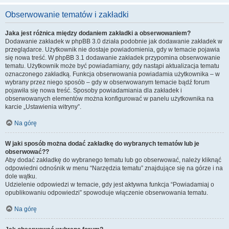
Obserwowanie tematów i zakładki
Jaka jest różnica między dodaniem zakładki a obserwowaniem?
Dodawanie zakładek w phpBB 3.0 działa podobnie jak dodawanie zakładek w
przeglądarce. Użytkownik nie dostaje powiadomienia, gdy w temacie pojawia
się nowa treść. W phpBB 3.1 dodawanie zakładek przypomina obserwowanie
tematu. Użytkownik może być powiadamiany, gdy nastąpi aktualizacja tematu
oznaczonego zakładką. Funkcja obserwowania powiadamia użytkownika – w
wybrany przez niego sposób – gdy w obserwowanym temacie bądź forum
pojawiła się nowa treść. Sposoby powiadamiania dla zakładek i
obserwowanych elementów można konfigurować w panelu użytkownika na
karcie „Ustawienia witryny”.
Na górę
W jaki sposób można dodać zakładkę do wybranych tematów lub je
obserwować??
Aby dodać zakładkę do wybranego tematu lub go obserwować, należy kliknąć
odpowiedni odnośnik w menu “Narzędzia tematu” znajdujące się na górze i na
dole wątku.
Udzielenie odpowiedzi w temacie, gdy jest aktywna funkcja “Powiadamiaj o
opublikowaniu odpowiedzi” spowoduje włączenie obserwowania tematu.
Na górę