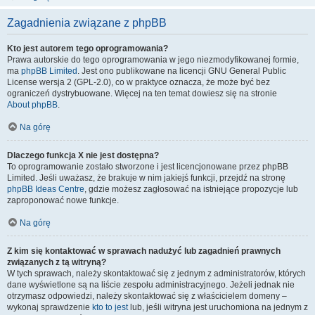
Zagadnienia związane z phpBB
Kto jest autorem tego oprogramowania?
Prawa autorskie do tego oprogramowania w jego niezmodyfikowanej formie,
ma
phpBB Limited
. Jest ono publikowane na licencji GNU General Public
License wersja 2 (GPL-2.0), co w praktyce oznacza, że może być bez
ograniczeń dystrybuowane. Więcej na ten temat dowiesz się na stronie
About phpBB
.
Na górę
Dlaczego funkcja X nie jest dostępna?
To oprogramowanie zostało stworzone i jest licencjonowane przez phpBB
Limited. Jeśli uważasz, że brakuje w nim jakiejś funkcji, przejdź na stronę
phpBB Ideas Centre
, gdzie możesz zagłosować na istniejące propozycje lub
zaproponować nowe funkcje.
Na górę
Z kim się kontaktować w sprawach nadużyć lub zagadnień prawnych
związanych z tą witryną?
W tych sprawach, należy skontaktować się z jednym z administratorów, których
dane wyświetlone są na liście zespołu administracyjnego. Jeżeli jednak nie
otrzymasz odpowiedzi, należy skontaktować się z właścicielem domeny –
wykonaj sprawdzenie
kto to jest
lub, jeśli witryna jest uruchomiona na jednym z