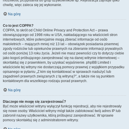
możliwość przypisania do grup użytkowników itp. Rejestracja zajmuje tylko
chwilę, więc zaleca się jej wykonanie.
Na górę
Co to jest COPPA?
COPPA, to skrót od Child Online Privacy and Protection Act – prawa
obowiązującego od 1998 roku w USA, nakładającego na właścicieli stron
internetowych, które potencjalnie mogą zbierać informacje od osób
małoletnich – mających mniej niż 13 lat – obowiązek posiadania pisemnej
zgody rodziców lub opiekunów prawnych na zbieranie informacji prywatnych
od osób poniżej 13 roku życia. Jeżeli nie masz pewności czy to dotyczy ciebie
jako kogoś próbującego zarejestrować się na danej witrynie internetowej –
skontaktuj się z prawnikiem, by uzyskać wyjaśnienie. phpBB Limited i
właściciele tej witryny nie dostarczają pomocy prawnej z wyjątkiem przypadku
opisanego w pytaniu „Z kim się kontaktować w sprawach nadużyć lub
zagadnień prawnych związanych z tą witryną?”, a także nie są punktem
kontaktowym dla wszelkiego rodzaju porad prawnych.
Na górę
Dlaczego nie mogę się zarejestrować?
Być może właściciel witryny wyłączył funkcję rejestracji, aby nie rejestrowały
się nowe osoby. Właściciel witryny mógł także zablokować twój adres IP lub
zabronił nazwy użytkownika, którą próbujesz zarejestrować. W sprawie
pomocy skontaktuj się z administratorem witryny.