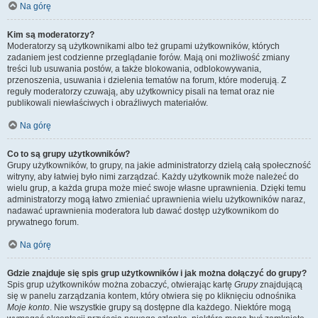
Na górę
Kim są moderatorzy?
Moderatorzy są użytkownikami albo też grupami użytkowników, których
zadaniem jest codzienne przeglądanie forów. Mają oni możliwość zmiany
treści lub usuwania postów, a także blokowania, odblokowywania,
przenoszenia, usuwania i dzielenia tematów na forum, które moderują. Z
reguły moderatorzy czuwają, aby użytkownicy pisali na temat oraz nie
publikowali niewłaściwych i obraźliwych materiałów.
Na górę
Co to są grupy użytkowników?
Grupy użytkowników, to grupy, na jakie administratorzy dzielą całą społeczność
witryny, aby łatwiej było nimi zarządzać. Każdy użytkownik może należeć do
wielu grup, a każda grupa może mieć swoje własne uprawnienia. Dzięki temu
administratorzy mogą łatwo zmieniać uprawnienia wielu użytkowników naraz,
nadawać uprawnienia moderatora lub dawać dostęp użytkownikom do
prywatnego forum.
Na górę
Gdzie znajduje się spis grup użytkowników i jak można dołączyć do grupy?
Spis grup użytkowników można zobaczyć, otwierając kartę
Grupy
znajdującą
się w panelu zarządzania kontem, który otwiera się po kliknięciu odnośnika
Moje konto
. Nie wszystkie grupy są dostępne dla każdego. Niektóre mogą