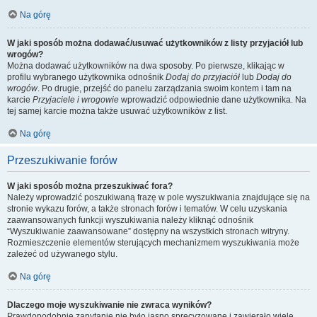
Na górę
W jaki sposób można dodawać/usuwać użytkowników z listy przyjaciół lub
wrogów?
Można dodawać użytkowników na dwa sposoby. Po pierwsze, klikając w
profilu wybranego użytkownika odnośnik
Dodaj do przyjaciół
lub
Dodaj do
wrogów
. Po drugie, przejść do panelu zarządzania swoim kontem i tam na
karcie
Przyjaciele i wrogowie
wprowadzić odpowiednie dane użytkownika. Na
tej samej karcie można także usuwać użytkowników z list.
Na górę
Przeszukiwanie forów
W jaki sposób można przeszukiwać fora?
Należy wprowadzić poszukiwaną frazę w pole wyszukiwania znajdujące się na
stronie wykazu forów, a także stronach forów i tematów. W celu uzyskania
zaawansowanych funkcji wyszukiwania należy kliknąć odnośnik
“Wyszukiwanie zaawansowane” dostępny na wszystkich stronach witryny.
Rozmieszczenie elementów sterujących mechanizmem wyszukiwania może
zależeć od używanego stylu.
Na górę
Dlaczego moje wyszukiwanie nie zwraca wyników?
Prawdopodobnie zapytanie nie było jasno sprecyzowane i zawierało wiele