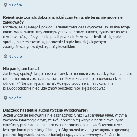
Na górę
Rejestracja została dokonana jakiś czas temu, ale teraz nie mogę się
zalogować?!
Możliwe, że z jakiegoś powodu administrator dezaktywował lub usunął twoje
konto. Wiele witryn, aby zmniejszyć rozmiar bazy danych, cyklicznie usuwa
użytkowników, którzy nic nie pisali przez dłuższy czas. Jeśli tak się stało,
spróbuj zarejestrować się ponownie i bądź bardziej aktywnym i
zaangażowanym w dyskusje użytkownikiem.
Na górę
Nie pamiętam hasła!
Zachowaj spokój! Twoje hasło wprawdzie nie może zostać odzyskane, ale bez
problemu może zostać zresetowane. Przejdź na stronę logowania i kliknij
odnośnik “Nie pamiętam hasła”. Postępuj zgodnie z instrukcjami, a
prawdopodobnie niedługo znów będziesz móc się zalogować.
Na górę
Dlaczego następuje automatyczne wylogowanie?
Jeżeli w czasie logowania nie zaznaczysz funkcji
Zapamiętaj mnie
, witryna
zachowa informację o tym, że twój pobyt na tej witrynie będzie trwał tylko
określony przez administratora czas. Zapobiega to niewłaściwemu użyciu
twojego konta przez kogoś innego. Aby pozostać zalogowanym/zalogowaną,
podczas logowania zaznacz funkcję
Loguj mnie automatycznie
. Jest to