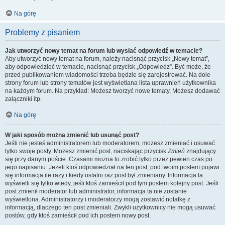
Na górę
Problemy z pisaniem
Jak utworzyć nowy temat na forum lub wysłać odpowiedź w temacie?
Aby utworzyć nowy temat na forum, należy nacisnąć przycisk „Nowy temat”,
aby odpowiedzieć w temacie, nacisnąć przycisk „Odpowiedz”. Być może, że
przed publikowaniem wiadomości trzeba będzie się zarejestrować. Na dole
strony forum lub strony tematów jest wyświetlana lista uprawnień użytkownika
na każdym forum. Na przykład: Możesz tworzyć nowe tematy, Możesz dodawać
załączniki itp.
Na górę
W jaki sposób można zmienić lub usunąć post?
Jeśli nie jesteś administratorem lub moderatorem, możesz zmieniać i usuwać
tylko swoje posty. Możesz zmienić post, naciskając przycisk
Zmień
znajdujący
się przy danym poście. Czasami można to zrobić tylko przez pewien czas po
jego napisaniu. Jeżeli ktoś odpowiedział na ten post, pod twoim postem pojawi
się informacja ile razy i kiedy ostatni raz post był zmieniany. Informacja ta
wyświetli się tylko wtedy, jeśli ktoś zamieścił pod tym postem kolejny post. Jeśli
post zmienił moderator lub administrator, informacja ta nie zostanie
wyświetlona. Administratorzy i moderatorzy mogą zostawić notatkę z
informacją, dlaczego ten post zmieniali. Zwykli użytkownicy nie mogą usuwać
postów, gdy ktoś zamieścił pod ich postem nowy post.