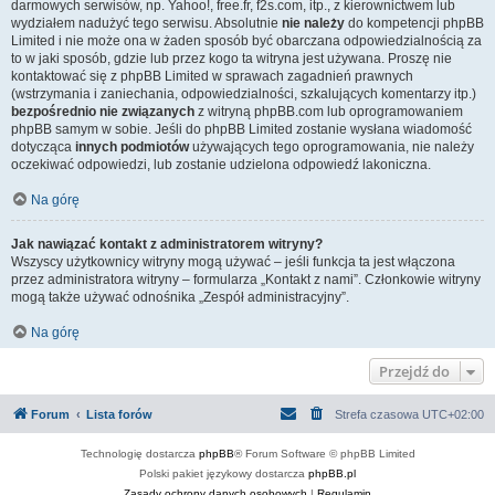
darmowych serwisów, np. Yahoo!, free.fr, f2s.com, itp., z kierownictwem lub
wydziałem nadużyć tego serwisu. Absolutnie
nie należy
do kompetencji phpBB
Limited i nie może ona w żaden sposób być obarczana odpowiedzialnością za
to w jaki sposób, gdzie lub przez kogo ta witryna jest używana. Proszę nie
kontaktować się z phpBB Limited w sprawach zagadnień prawnych
(wstrzymania i zaniechania, odpowiedzialności, szkalujących komentarzy itp.)
bezpośrednio nie związanych
z witryną phpBB.com lub oprogramowaniem
phpBB samym w sobie. Jeśli do phpBB Limited zostanie wysłana wiadomość
dotycząca
innych podmiotów
używających tego oprogramowania, nie należy
oczekiwać odpowiedzi, lub zostanie udzielona odpowiedź lakoniczna.
Na górę
Jak nawiązać kontakt z administratorem witryny?
Wszyscy użytkownicy witryny mogą używać – jeśli funkcja ta jest włączona
przez administratora witryny – formularza „Kontakt z nami”. Członkowie witryny
mogą także używać odnośnika „Zespół administracyjny”.
Na górę
Przejdź do
Forum
Lista forów
Strefa czasowa
UTC+02:00
Technologię dostarcza
phpBB
® Forum Software © phpBB Limited
Polski pakiet językowy dostarcza
phpBB.pl
Zasady ochrony danych osobowych
|
Regulamin