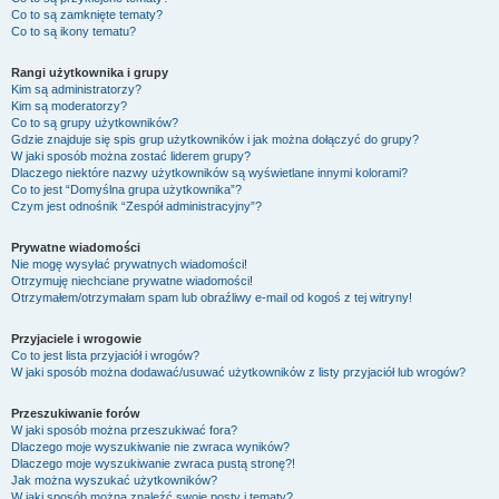
Co to są zamknięte tematy?
Co to są ikony tematu?
Rangi użytkownika i grupy
Kim są administratorzy?
Kim są moderatorzy?
Co to są grupy użytkowników?
Gdzie znajduje się spis grup użytkowników i jak można dołączyć do grupy?
W jaki sposób można zostać liderem grupy?
Dlaczego niektóre nazwy użytkowników są wyświetlane innymi kolorami?
Co to jest “Domyślna grupa użytkownika”?
Czym jest odnośnik “Zespół administracyjny”?
Prywatne wiadomości
Nie mogę wysyłać prywatnych wiadomości!
Otrzymuję niechciane prywatne wiadomości!
Otrzymałem/otrzymałam spam lub obraźliwy e-mail od kogoś z tej witryny!
Przyjaciele i wrogowie
Co to jest lista przyjaciół i wrogów?
W jaki sposób można dodawać/usuwać użytkowników z listy przyjaciół lub wrogów?
Przeszukiwanie forów
W jaki sposób można przeszukiwać fora?
Dlaczego moje wyszukiwanie nie zwraca wyników?
Dlaczego moje wyszukiwanie zwraca pustą stronę?!
Jak można wyszukać użytkowników?
W jaki sposób można znaleźć swoje posty i tematy?