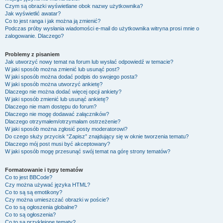
Czym są obrazki wyświetlane obok nazwy użytkownika?
Jak wyświetlić awatar?
Co to jest ranga i jak można ją zmienić?
Podczas próby wysłania wiadomości e-mail do użytkownika witryna prosi mnie o
zalogowanie. Dlaczego?
Problemy z pisaniem
Jak utworzyć nowy temat na forum lub wysłać odpowiedź w temacie?
W jaki sposób można zmienić lub usunąć post?
W jaki sposób można dodać podpis do swojego posta?
W jaki sposób można utworzyć ankietę?
Dlaczego nie można dodać więcej opcji ankiety?
W jaki sposób zmienić lub usunąć ankietę?
Dlaczego nie mam dostępu do forum?
Dlaczego nie mogę dodawać załączników?
Dlaczego otrzymałem/otrzymałam ostrzeżenie?
W jaki sposób można zgłosić posty moderatorowi?
Do czego służy przycisk “Zapisz” znajdujący się w oknie tworzenia tematu?
Dlaczego mój post musi być akceptowany?
W jaki sposób mogę przesunąć swój temat na górę strony tematów?
Formatowanie i typy tematów
Co to jest BBCode?
Czy można używać języka HTML?
Co to są są emotikony?
Czy można umieszczać obrazki w poście?
Co to są ogłoszenia globalne?
Co to są ogłoszenia?
Co to są przyklejone tematy?