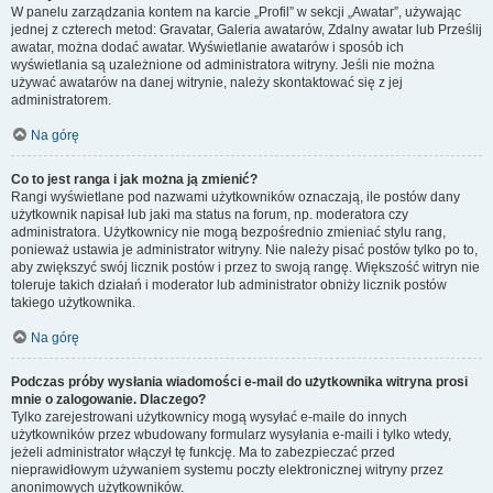
W panelu zarządzania kontem na karcie „Profil” w sekcji „Awatar”, używając
jednej z czterech metod: Gravatar, Galeria awatarów, Zdalny awatar lub Prześlij
awatar, można dodać awatar. Wyświetlanie awatarów i sposób ich
wyświetlania są uzależnione od administratora witryny. Jeśli nie można
używać awatarów na danej witrynie, należy skontaktować się z jej
administratorem.
Na górę
Co to jest ranga i jak można ją zmienić?
Rangi wyświetlane pod nazwami użytkowników oznaczają, ile postów dany
użytkownik napisał lub jaki ma status na forum, np. moderatora czy
administratora. Użytkownicy nie mogą bezpośrednio zmieniać stylu rang,
ponieważ ustawia je administrator witryny. Nie należy pisać postów tylko po to,
aby zwiększyć swój licznik postów i przez to swoją rangę. Większość witryn nie
toleruje takich działań i moderator lub administrator obniży licznik postów
takiego użytkownika.
Na górę
Podczas próby wysłania wiadomości e-mail do użytkownika witryna prosi
mnie o zalogowanie. Dlaczego?
Tylko zarejestrowani użytkownicy mogą wysyłać e-maile do innych
użytkowników przez wbudowany formularz wysyłania e-maili i tylko wtedy,
jeżeli administrator włączył tę funkcję. Ma to zabezpieczać przed
nieprawidłowym używaniem systemu poczty elektronicznej witryny przez
anonimowych użytkowników.