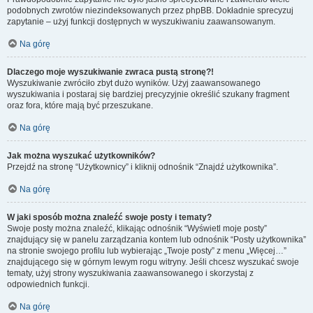
podobnych zwrotów niezindeksowanych przez phpBB. Dokładnie sprecyzuj
zapytanie – użyj funkcji dostępnych w wyszukiwaniu zaawansowanym.
Na górę
Dlaczego moje wyszukiwanie zwraca pustą stronę?!
Wyszukiwanie zwróciło zbyt dużo wyników. Użyj zaawansowanego
wyszukiwania i postaraj się bardziej precyzyjnie określić szukany fragment
oraz fora, które mają być przeszukane.
Na górę
Jak można wyszukać użytkowników?
Przejdź na stronę “Użytkownicy” i kliknij odnośnik “Znajdź użytkownika”.
Na górę
W jaki sposób można znaleźć swoje posty i tematy?
Swoje posty można znaleźć, klikając odnośnik “Wyświetl moje posty”
znajdujący się w panelu zarządzania kontem lub odnośnik “Posty użytkownika”
na stronie swojego profilu lub wybierając „Twoje posty” z menu „Więcej…”
znajdującego się w górnym lewym rogu witryny. Jeśli chcesz wyszukać swoje
tematy, użyj strony wyszukiwania zaawansowanego i skorzystaj z
odpowiednich funkcji.
Na górę