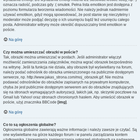
oznacza radość, podczas gdy :( smutek. Pełna lista emotikon jest dostępna z
poziomu formularza tworzenia wiadomości. Nie należy jednak nadmiernie
używać emotikon, gdyż mogą spowodować, że post stanie się nieczytelny i
moderator może podjąć decyzję o ich usunięciu bądź też usunięciu całego
posta. Administrator witryny może określić dopuszczalny limit emotikon w
poście.
Na górę
Czy można umieszczać obrazki w poście?
Tak, obrazki można umieszczać w postach. Jeśli administrator włączył
możliwość zamieszczania załączników, można wgrać obrazek bezpośrednio
na witrynę. Jeśli ta funkcja nie działa, aby obrazek był wyświetlany na forum,
należy podać odnośnik do obrazka umieszczonego na publicznie dostępnym
serwerze, np. http://www.jakas_strona.com/moj_obrazek.gif. Nie można
podawać odnośników do obrazków zapisanych na prywatnym komputerze,
chyba że jest publicznie dostępnym serwerem ani do obrazków znajdujących
się na stronach wymagających autoryzacji, takich jak, np. skrzynki pocztowe na
Gmail lub Yahoo! oraz stronach chronionych hasłem. Aby umieścić obrazek w
poście, użyj znacznika BBCode
[img]
.
Na górę
Co to są ogłoszenia globalne?
Ogłoszenia globalne zawierają ważne informacje i należy zawsze je czytać. Są
one wyświetlane na górze każdego forum i w panelu zarządzania kontem
użytkownika. Uprawnienia zamieszczania ogłoszeń globalnych są nadawane