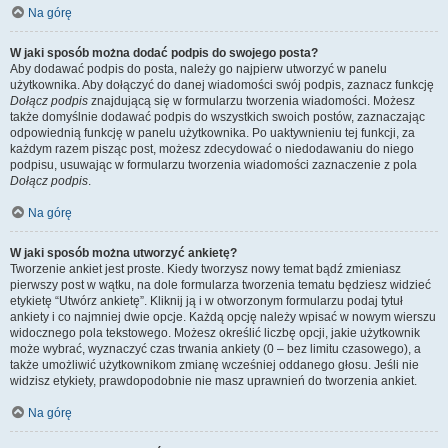
Na górę
W jaki sposób można dodać podpis do swojego posta?
Aby dodawać podpis do posta, należy go najpierw utworzyć w panelu
użytkownika. Aby dołączyć do danej wiadomości swój podpis, zaznacz funkcję
Dołącz podpis
znajdującą się w formularzu tworzenia wiadomości. Możesz
także domyślnie dodawać podpis do wszystkich swoich postów, zaznaczając
odpowiednią funkcję w panelu użytkownika. Po uaktywnieniu tej funkcji, za
każdym razem pisząc post, możesz zdecydować o niedodawaniu do niego
podpisu, usuwając w formularzu tworzenia wiadomości zaznaczenie z pola
Dołącz podpis
.
Na górę
W jaki sposób można utworzyć ankietę?
Tworzenie ankiet jest proste. Kiedy tworzysz nowy temat bądź zmieniasz
pierwszy post w wątku, na dole formularza tworzenia tematu będziesz widzieć
etykietę “Utwórz ankietę”. Kliknij ją i w otworzonym formularzu podaj tytuł
ankiety i co najmniej dwie opcje. Każdą opcję należy wpisać w nowym wierszu
widocznego pola tekstowego. Możesz określić liczbę opcji, jakie użytkownik
może wybrać, wyznaczyć czas trwania ankiety (0 – bez limitu czasowego), a
także umożliwić użytkownikom zmianę wcześniej oddanego głosu. Jeśli nie
widzisz etykiety, prawdopodobnie nie masz uprawnień do tworzenia ankiet.
Na górę