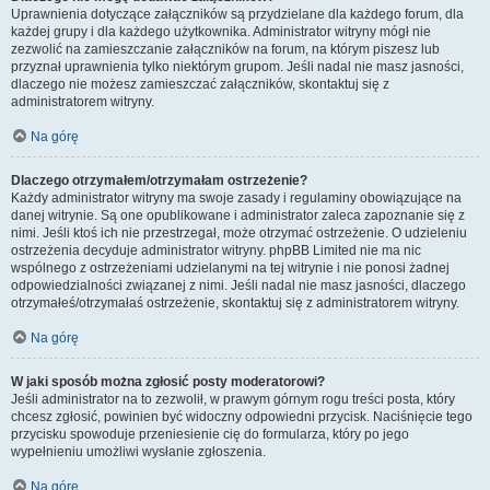
Uprawnienia dotyczące załączników są przydzielane dla każdego forum, dla
każdej grupy i dla każdego użytkownika. Administrator witryny mógł nie
zezwolić na zamieszczanie załączników na forum, na którym piszesz lub
przyznał uprawnienia tylko niektórym grupom. Jeśli nadal nie masz jasności,
dlaczego nie możesz zamieszczać załączników, skontaktuj się z
administratorem witryny.
Na górę
Dlaczego otrzymałem/otrzymałam ostrzeżenie?
Każdy administrator witryny ma swoje zasady i regulaminy obowiązujące na
danej witrynie. Są one opublikowane i administrator zaleca zapoznanie się z
nimi. Jeśli ktoś ich nie przestrzegał, może otrzymać ostrzeżenie. O udzieleniu
ostrzeżenia decyduje administrator witryny. phpBB Limited nie ma nic
wspólnego z ostrzeżeniami udzielanymi na tej witrynie i nie ponosi żadnej
odpowiedzialności związanej z nimi. Jeśli nadal nie masz jasności, dlaczego
otrzymałeś/otrzymałaś ostrzeżenie, skontaktuj się z administratorem witryny.
Na górę
W jaki sposób można zgłosić posty moderatorowi?
Jeśli administrator na to zezwolił, w prawym górnym rogu treści posta, który
chcesz zgłosić, powinien być widoczny odpowiedni przycisk. Naciśnięcie tego
przycisku spowoduje przeniesienie cię do formularza, który po jego
wypełnieniu umożliwi wysłanie zgłoszenia.
Na górę