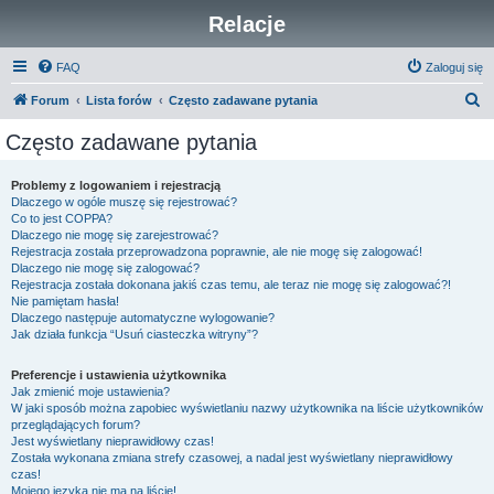
Relacje
FAQ
Zaloguj się
S
Forum
Lista forów
Często zadawane pytania
z
Często zadawane pytania
u
k
Problemy z logowaniem i rejestracją
Dlaczego w ogóle muszę się rejestrować?
a
Co to jest COPPA?
j
Dlaczego nie mogę się zarejestrować?
Rejestracja została przeprowadzona poprawnie, ale nie mogę się zalogować!
Dlaczego nie mogę się zalogować?
Rejestracja została dokonana jakiś czas temu, ale teraz nie mogę się zalogować?!
Nie pamiętam hasła!
Dlaczego następuje automatyczne wylogowanie?
Jak działa funkcja “Usuń ciasteczka witryny”?
Preferencje i ustawienia użytkownika
Jak zmienić moje ustawienia?
W jaki sposób można zapobiec wyświetlaniu nazwy użytkownika na liście użytkowników
przeglądających forum?
Jest wyświetlany nieprawidłowy czas!
Została wykonana zmiana strefy czasowej, a nadal jest wyświetlany nieprawidłowy
czas!
Mojego języka nie ma na liście!