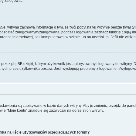
się zalogować.
nie
, witryna zachowa informację o tym, że twój pobyt na tej witrynie będzie trwał t
y pozostać zalogowanym/zalogowaną, podczas logowania zaznacz funkcję
Loguj m
ence internetowej, sali komputerowej w szkole lub na uczelni itp. Jeśli nie widzisz t
przez phpBB dzięki, którym użytkownik jest autoryzowany i logowany do witryny. D
zytanych przez użytkownika postów. Jeśli występują problemy z logowaniem/wylogo
 ustawienia są zapisywane w bazie danych witryny. Aby je zmienić, przejdź do p
ie “Moje konto” znajduje się zazwyczaj na górze stron witryny.
ika na liście użytkowników przeglądających forum?