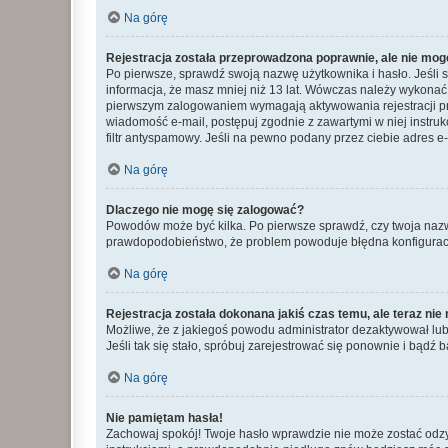
Na górę
Rejestracja została przeprowadzona poprawnie, ale nie mog
Po pierwsze, sprawdź swoją nazwę użytkownika i hasło. Jeśli 
informacja, że masz mniej niż 13 lat. Wówczas należy wykonać i
pierwszym zalogowaniem wymagają aktywowania rejestracji przez
wiadomość e-mail, postępuj zgodnie z zawartymi w niej instru
filtr antyspamowy. Jeśli na pewno podany przez ciebie adres e-
Na górę
Dlaczego nie mogę się zalogować?
Powodów może być kilka. Po pierwsze sprawdź, czy twoja nazwa u
prawdopodobieństwo, że problem powoduje błędna konfiguracja w
Na górę
Rejestracja została dokonana jakiś czas temu, ale teraz ni
Możliwe, że z jakiegoś powodu administrator dezaktywował lub u
Jeśli tak się stało, spróbuj zarejestrować się ponownie i bą
Na górę
Nie pamiętam hasła!
Zachowaj spokój! Twoje hasło wprawdzie nie może zostać odzys