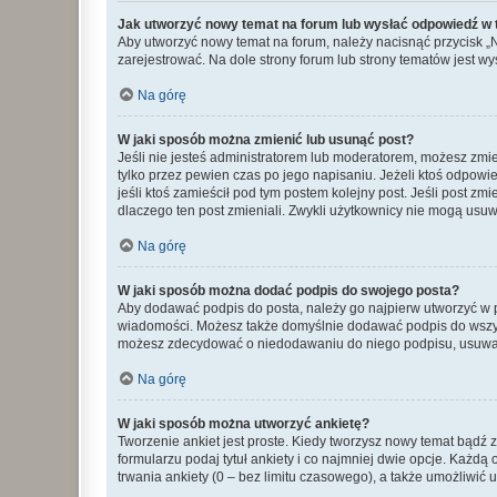
Jak utworzyć nowy temat na forum lub wysłać odpowiedź w
Aby utworzyć nowy temat na forum, należy nacisnąć przycisk 
zarejestrować. Na dole strony forum lub strony tematów jest 
Na górę
W jaki sposób można zmienić lub usunąć post?
Jeśli nie jesteś administratorem lub moderatorem, możesz zmie
tylko przez pewien czas po jego napisaniu. Jeżeli ktoś odpowiedz
jeśli ktoś zamieścił pod tym postem kolejny post. Jeśli post zm
dlaczego ten post zmieniali. Zwykli użytkownicy nie mogą usuw
Na górę
W jaki sposób można dodać podpis do swojego posta?
Aby dodawać podpis do posta, należy go najpierw utworzyć w 
wiadomości. Możesz także domyślnie dodawać podpis do wszyst
możesz zdecydować o niedodawaniu do niego podpisu, usuwaj
Na górę
W jaki sposób można utworzyć ankietę?
Tworzenie ankiet jest proste. Kiedy tworzysz nowy temat bądź z
formularzu podaj tytuł ankiety i co najmniej dwie opcje. Każ
trwania ankiety (0 – bez limitu czasowego), a także umożliwić