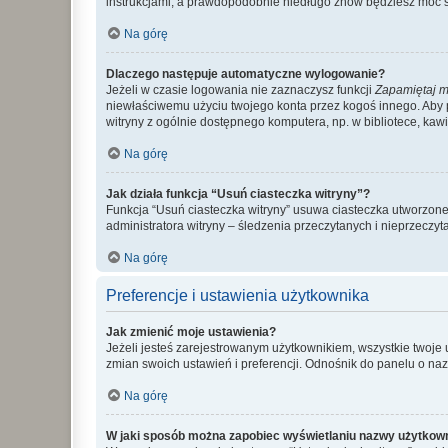
instrukcjami, a prawdopodobnie niedługo znów będziesz móc 
Na górę
Dlaczego następuje automatyczne wylogowanie?
Jeżeli w czasie logowania nie zaznaczysz funkcji
Zapamiętaj m
niewłaściwemu użyciu twojego konta przez kogoś innego. Ab
witryny z ogólnie dostępnego komputera, np. w bibliotece, kawiar
Na górę
Jak działa funkcja “Usuń ciasteczka witryny”?
Funkcja “Usuń ciasteczka witryny” usuwa ciasteczka utworzone 
administratora witryny – śledzenia przeczytanych i nieprzec
Na górę
Preferencje i ustawienia użytkownika
Jak zmienić moje ustawienia?
Jeżeli jesteś zarejestrowanym użytkownikiem, wszystkie twoje
zmian swoich ustawień i preferencji. Odnośnik do panelu o nazw
Na górę
W jaki sposób można zapobiec wyświetlaniu nazwy użytkown