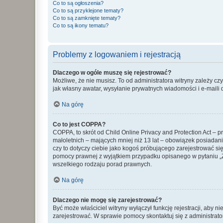
Co to są ogłoszenia?
Co to są przyklejone tematy?
Co to są zamknięte tematy?
Co to są ikony tematu?
Problemy z logowaniem i rejestracją
Dlaczego w ogóle muszę się rejestrować?
Możliwe, że nie musisz. To od administratora witryny zależy cz
jak własny awatar, wysyłanie prywatnych wiadomości i e-maili 
Na górę
Co to jest COPPA?
COPPA, to skrót od Child Online Privacy and Protection Act – 
małoletnich – mających mniej niż 13 lat – obowiązek posiadan
czy to dotyczy ciebie jako kogoś próbującego zarejestrować się 
pomocy prawnej z wyjątkiem przypadku opisanego w pytaniu „Z
wszelkiego rodzaju porad prawnych.
Na górę
Dlaczego nie mogę się zarejestrować?
Być może właściciel witryny wyłączył funkcję rejestracji, aby n
zarejestrować. W sprawie pomocy skontaktuj się z administrato