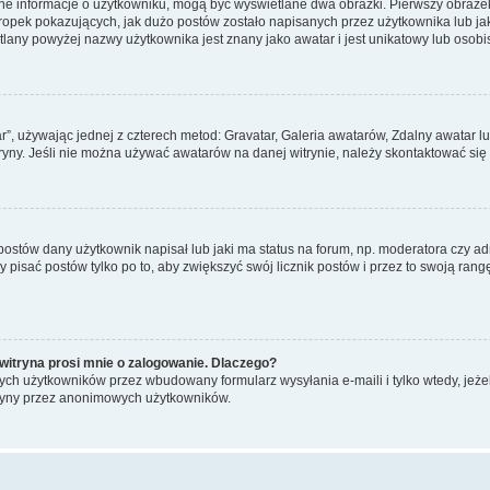
ane informacje o użytkowniku, mogą być wyświetlane dwa obrazki. Pierwszy obrazek
pek pokazujących, jak dużo postów zostało napisanych przez użytkownika lub jaki j
lany powyżej nazwy użytkownika jest znany jako awatar i jest unikatowy lub osobi
ar”, używając jednej z czterech metod: Gravatar, Galeria awatarów, Zdalny awatar 
ryny. Jeśli nie można używać awatarów na danej witrynie, należy skontaktować się 
stów dany użytkownik napisał lub jaki ma status na forum, np. moderatora czy a
y pisać postów tylko po to, aby zwiększyć swój licznik postów i przez to swoją rangę
witryna prosi mnie o zalogowanie. Dlaczego?
ch użytkowników przez wbudowany formularz wysyłania e-maili i tylko wtedy, jeżeli
ryny przez anonimowych użytkowników.