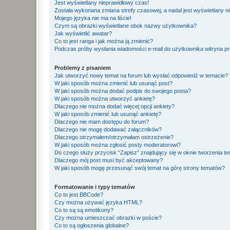
Jest wyświetlany nieprawidłowy czas!
Została wykonana zmiana strefy czasowej, a nadal jest wyświetlany n
Mojego języka nie ma na liście!
Czym są obrazki wyświetlane obok nazwy użytkownika?
Jak wyświetlić awatar?
Co to jest ranga i jak można ją zmienić?
Podczas próby wysłania wiadomości e-mail do użytkownika witryna pr
Problemy z pisaniem
Jak utworzyć nowy temat na forum lub wysłać odpowiedź w temacie?
W jaki sposób można zmienić lub usunąć post?
W jaki sposób można dodać podpis do swojego posta?
W jaki sposób można utworzyć ankietę?
Dlaczego nie można dodać więcej opcji ankiety?
W jaki sposób zmienić lub usunąć ankietę?
Dlaczego nie mam dostępu do forum?
Dlaczego nie mogę dodawać załączników?
Dlaczego otrzymałem/otrzymałam ostrzeżenie?
W jaki sposób można zgłosić posty moderatorowi?
Do czego służy przycisk “Zapisz” znajdujący się w oknie tworzenia t
Dlaczego mój post musi być akceptowany?
W jaki sposób mogę przesunąć swój temat na górę strony tematów?
Formatowanie i typy tematów
Co to jest BBCode?
Czy można używać języka HTML?
Co to są są emotikony?
Czy można umieszczać obrazki w poście?
Co to są ogłoszenia globalne?