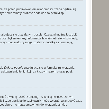
że, że przed publikowaniem wiadomości trzeba będzie się
rzyć nowe tematy, Możesz dodawać załączniki itp.
najdujący się przy danym poście. Czasami można to zrobić
 post był zmieniany. Informacja ta wyświetli się tylko wtedy,
atorzy i moderatorzy mogą zostawić notatkę z informacją,
cję
Dołącz podpis
znajdującą się w formularzu tworzenia
aktywnieniu tej funkcji, za każdym razem pisząc post,
eć etykietę “Utwórz ankietę”. Kliknij ją i w otworzonym
ić liczbę opcji, jakie użytkownik może wybrać, wyznaczyć czas
dopodobnie nie masz uprawnień do tworzenia ankiet.