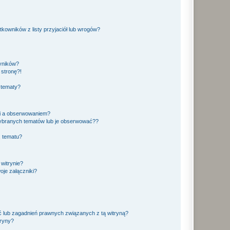
owników z listy przyjaciół lub wrogów?
yników?
stronę?!
 tematy?
ki a obserwowaniem?
ybranych tematów lub je obserwować??
, tematu?
 witrynie?
je załączniki?
 lub zagadnień prawnych związanych z tą witryną?
tryny?