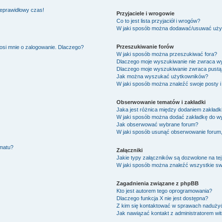
ieprawidłowy czas!
Przyjaciele i wrogowie
Co to jest lista przyjaciół i wrogów?
W jaki sposób można dodawać/usuwać użytk
Przeszukiwanie forów
osi mnie o zalogowanie. Dlaczego?
W jaki sposób można przeszukiwać fora?
Dlaczego moje wyszukiwanie nie zwraca w
Dlaczego moje wyszukiwanie zwraca pustą 
Jak można wyszukać użytkowników?
W jaki sposób można znaleźć swoje posty i
Obserwowanie tematów i zakładki
Jaka jest różnica między dodaniem zakład
W jaki sposób można dodać zakładkę do w
Jak obserwować wybrane forum?
W jaki sposób usunąć obserwowanie forum
ematu?
Załączniki
Jakie typy załączników są dozwolone na tej
W jaki sposób można znaleźć wszystkie swo
Zagadnienia związane z phpBB
Kto jest autorem tego oprogramowania?
Dlaczego funkcja X nie jest dostępna?
Z kim się kontaktować w sprawach nadużyć
Jak nawiązać kontakt z administratorem wi