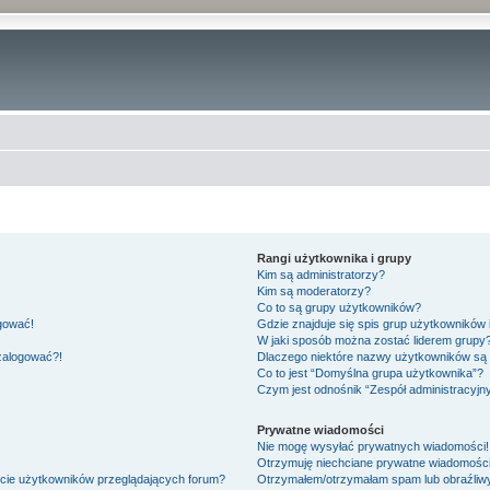
Rangi użytkownika i grupy
Kim są administratorzy?
Kim są moderatorzy?
Co to są grupy użytkowników?
ogować!
Gdzie znajduje się spis grup użytkowników
W jaki sposób można zostać liderem grupy
 zalogować?!
Dlaczego niektóre nazwy użytkowników są 
Co to jest “Domyślna grupa użytkownika”?
Czym jest odnośnik “Zespół administracyjn
Prywatne wiadomości
Nie mogę wysyłać prywatnych wiadomości!
Otrzymuję niechciane prywatne wiadomości
ście użytkowników przeglądających forum?
Otrzymałem/otrzymałam spam lub obraźliwy 