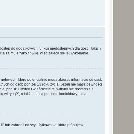
 dostęp do dodatkowych funkcji niedostępnych dla gości, takich
a zajmuje tylko chwilę, więc zaleca się jej wykonanie.
ernetowych, które potencjalnie mogą zbierać informacje od osób
tnych od osób poniżej 13 roku życia. Jeżeli nie masz pewności
e. phpBB Limited i właściciele tej witryny nie dostarczają
ą witryną?”, a także nie są punktem kontaktowym dla
s IP lub zabronił nazwy użytkownika, którą próbujesz