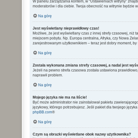
W panelu zarządzania kontem, w “Ustawieniach witryny” znajdu
moderatorów i dla ciebie. Twoja obecność na witrynie będzie 
Na górę
Jest wyświetlany nieprawidłowy czas!
Możliwe, że jest wyświetlany czas z innej strefy czasowej, niż 
miejscem pobytu. Np. Europa centralna, Afryka, czy Nowa Zelan
zarejestrowanym użytkownikiem – teraz jest dobry moment, by 
Na górę
Została wykonana zmiana strefy czasowej, a nadal jest wyś
Jeżeli na pewno strefa czasowa została ustawiona prawidłowo, 
naprawił problem.
Na górę
Mojego języka nie ma na liście!
Być może administrator nie zainstalował pakietu zawierającego
językowy, którego potrzebujesz. Jeśli pakiet dla twojego język
phpBB.com
®
Na górę
Czym są obrazki wyświetlane obok nazwy użytkownika?