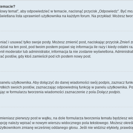
 temacie?
„Nowy temat”, aby odpowiedzieć w temacie, nacisnąć przycisk „Odpowiedz”. Być mo
wyświetlana lista uprawnień użytkownika na każdym forum. Na przykład: Możesz two
niać i usuwać tylko swoje posty. Możesz zmienić post, naciskając przycisk
Zmień
z
iał na ten post, pod twoim postem pojawi się informacja ile razy i kiedy ostatni raz
ienił moderator lub administrator, informacja ta nie zostanie wyświetlona. Administr
ać postów, gdy ktoś zamieścił pod ich postem nowy post.
panelu użytkownika. Aby dołączyć do danej wiadomości swój podpis, zaznacz funk
kich swoich postów, zaznaczając odpowiednią funkcję w panelu użytkownika. Po u
ąc w formularzu tworzenia wiadomości zaznaczenie z pola
Dołącz podpis
.
mieniasz pierwszy post w wątku, na dole formularza tworzenia tematu będziesz widzi
dą opcję należy wpisać w nowym wierszu widocznego pola tekstowego. Możesz określ
 użytkownikom zmianę wcześniej oddanego głosu. Jeśli nie widzisz etykiety, praw