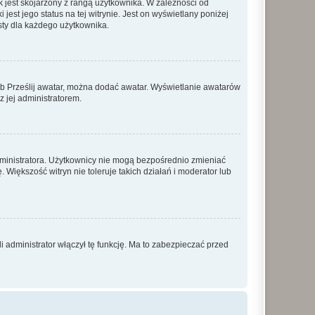
 jest skojarzony z rangą użytkownika. W zależności od
est jego status na tej witrynie. Jest on wyświetlany poniżej
sty dla każdego użytkownika.
lub Prześlij awatar, można dodać awatar. Wyświetlanie awatarów
z jej administratorem.
dministratora. Użytkownicy nie mogą bezpośrednio zmieniać
. Większość witryn nie toleruje takich działań i moderator lub
 administrator włączył tę funkcję. Ma to zabezpieczać przed