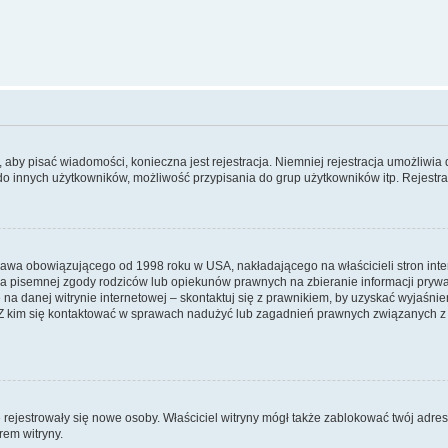
y, aby pisać wiadomości, konieczna jest rejestracja. Niemniej rejestracja umożliwia
do innych użytkowników, możliwość przypisania do grup użytkowników itp. Rejestracj
prawa obowiązującego od 1998 roku w USA, nakładającego na właścicieli stron int
ia pisemnej zgody rodziców lub opiekunów prawnych na zbieranie informacji prywa
na danej witrynie internetowej – skontaktuj się z prawnikiem, by uzyskać wyjaśnieni
 kim się kontaktować w sprawach nadużyć lub zagadnień prawnych związanych z t
ie rejestrowały się nowe osoby. Właściciel witryny mógł także zablokować twój adre
rem witryny.