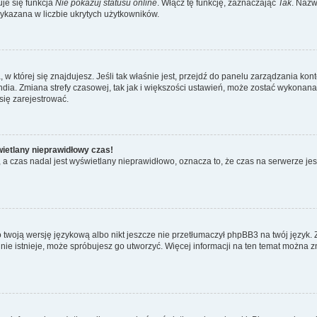
je się funkcja
Nie pokazuj statusu online
. Włącz tę funkcję, zaznaczając
Tak
. Nazw
wykazana w liczbie ukrytych użytkowników.
ta, w której się znajdujesz. Jeśli tak właśnie jest, przejdź do panelu zarządzania k
dia. Zmiana strefy czasowej, tak jak i większości ustawień, może zostać wykonana 
się zarejestrować.
wietlany nieprawidłowy czas!
a czas nadal jest wyświetlany nieprawidłowo, oznacza to, że czas na serwerze jes
 twoją wersję językową albo nikt jeszcze nie przetłumaczył phpBB3 na twój język. 
a nie istnieje, może spróbujesz go utworzyć. Więcej informacji na ten temat można z