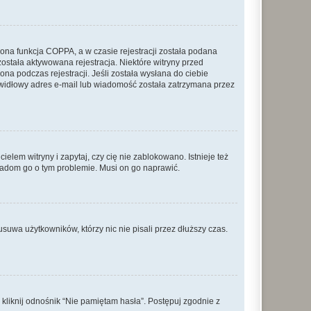
ona funkcja COPPA, a w czasie rejestracji została podana
została aktywowana rejestracja. Niektóre witryny przed
na podczas rejestracji. Jeśli została wysłana do ciebie
rawidłowy adres e-mail lub wiadomość została zatrzymana przez
lem witryny i zapytaj, czy cię nie zablokowano. Istnieje też
wiadom go o tym problemie. Musi on go naprawić.
suwa użytkowników, którzy nic nie pisali przez dłuższy czas.
liknij odnośnik “Nie pamiętam hasła”. Postępuj zgodnie z