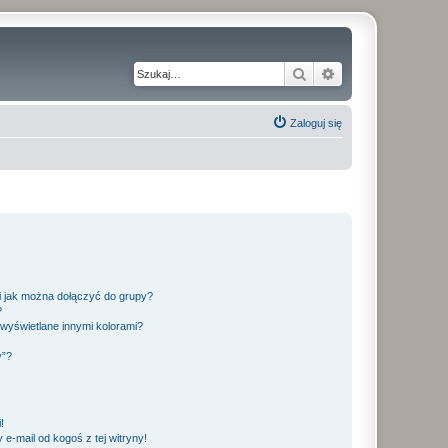
Szukaj
Wyszukiwanie z
Zaloguj się
 i jak można dołączyć do grupy?
?
wyświetlane innymi kolorami?
y”?
!
e-mail od kogoś z tej witryny!