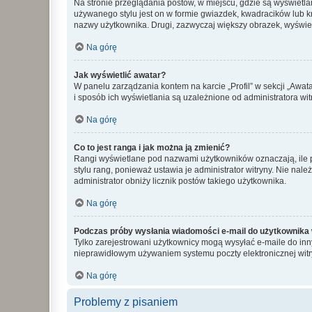
Na stronie przeglądania postów, w miejscu, gdzie są wyświetl
używanego stylu jest on w formie gwiazdek, kwadracików lub kro
nazwy użytkownika. Drugi, zazwyczaj większy obrazek, wyświet
Na górę
Jak wyświetlić awatar?
W panelu zarządzania kontem na karcie „Profil” w sekcji „Awat
i sposób ich wyświetlania są uzależnione od administratora wit
Na górę
Co to jest ranga i jak można ją zmienić?
Rangi wyświetlane pod nazwami użytkowników oznaczają, ile po
stylu rang, ponieważ ustawia je administrator witryny. Nie należ
administrator obniży licznik postów takiego użytkownika.
Na górę
Podczas próby wysłania wiadomości e-mail do użytkownika 
Tylko zarejestrowani użytkownicy mogą wysyłać e-maile do inny
nieprawidłowym używaniem systemu poczty elektronicznej wit
Na górę
Problemy z pisaniem