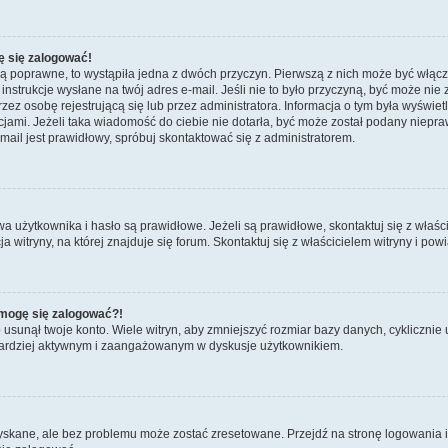
ę się zalogować!
są poprawne, to wystąpiła jedna z dwóch przyczyn. Pierwszą z nich może być włącz
nstrukcje wysłane na twój adres e-mail. Jeśli nie to było przyczyną, być może nie 
 osobę rejestrującą się lub przez administratora. Informacja o tym była wyświetlo
kcjami. Jeżeli taka wiadomość do ciebie nie dotarła, być może został podany niep
mail jest prawidłowy, spróbuj skontaktować się z administratorem.
żytkownika i hasło są prawidłowe. Jeżeli są prawidłowe, skontaktuj się z właścicie
itryny, na której znajduje się forum. Skontaktuj się z właścicielem witryny i po
e mogę się zalogować?!
sunął twoje konto. Wiele witryn, aby zmniejszyć rozmiar bazy danych, cyklicznie u
dź bardziej aktywnym i zaangażowanym w dyskusje użytkownikiem.
kane, ale bez problemu może zostać zresetowane. Przejdź na stronę logowania i k