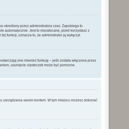
ylko określony przez administratora czas. Zapobiega to
nie automatycznie
. Jest to niezalecane, jeżeli korzystasz z
ej funkcji, oznacza to, że administrator ją wyłączył.
ostarczają one również funkcję – jeśli została włączona przez
waniem, usunięcie ciasteczek może być pomocne.
anelu zarządzania swoim kontem. W tym miejscu możesz dokonać