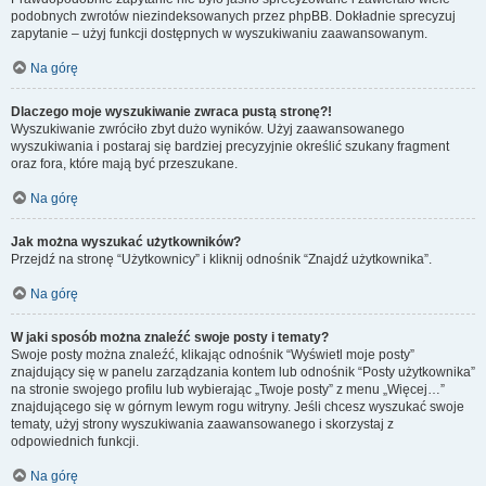
podobnych zwrotów niezindeksowanych przez phpBB. Dokładnie sprecyzuj
zapytanie – użyj funkcji dostępnych w wyszukiwaniu zaawansowanym.
Na górę
Dlaczego moje wyszukiwanie zwraca pustą stronę?!
Wyszukiwanie zwróciło zbyt dużo wyników. Użyj zaawansowanego
wyszukiwania i postaraj się bardziej precyzyjnie określić szukany fragment
oraz fora, które mają być przeszukane.
Na górę
Jak można wyszukać użytkowników?
Przejdź na stronę “Użytkownicy” i kliknij odnośnik “Znajdź użytkownika”.
Na górę
W jaki sposób można znaleźć swoje posty i tematy?
Swoje posty można znaleźć, klikając odnośnik “Wyświetl moje posty”
znajdujący się w panelu zarządzania kontem lub odnośnik “Posty użytkownika”
na stronie swojego profilu lub wybierając „Twoje posty” z menu „Więcej…”
znajdującego się w górnym lewym rogu witryny. Jeśli chcesz wyszukać swoje
tematy, użyj strony wyszukiwania zaawansowanego i skorzystaj z
odpowiednich funkcji.
Na górę