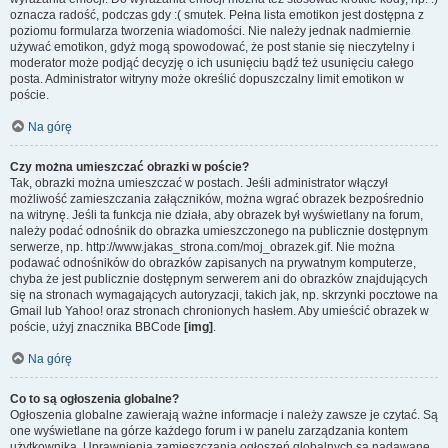
oznacza radość, podczas gdy :( smutek. Pełna lista emotikon jest dostępna z
poziomu formularza tworzenia wiadomości. Nie należy jednak nadmiernie
używać emotikon, gdyż mogą spowodować, że post stanie się nieczytelny i
moderator może podjąć decyzję o ich usunięciu bądź też usunięciu całego
posta. Administrator witryny może określić dopuszczalny limit emotikon w
poście.
Na górę
Czy można umieszczać obrazki w poście?
Tak, obrazki można umieszczać w postach. Jeśli administrator włączył
możliwość zamieszczania załączników, można wgrać obrazek bezpośrednio
na witrynę. Jeśli ta funkcja nie działa, aby obrazek był wyświetlany na forum,
należy podać odnośnik do obrazka umieszczonego na publicznie dostępnym
serwerze, np. http://www.jakas_strona.com/moj_obrazek.gif. Nie można
podawać odnośników do obrazków zapisanych na prywatnym komputerze,
chyba że jest publicznie dostępnym serwerem ani do obrazków znajdujących
się na stronach wymagających autoryzacji, takich jak, np. skrzynki pocztowe na
Gmail lub Yahoo! oraz stronach chronionych hasłem. Aby umieścić obrazek w
poście, użyj znacznika BBCode
[img]
.
Na górę
Co to są ogłoszenia globalne?
Ogłoszenia globalne zawierają ważne informacje i należy zawsze je czytać. Są
one wyświetlane na górze każdego forum i w panelu zarządzania kontem
użytkownika. Uprawnienia zamieszczania ogłoszeń globalnych są nadawane