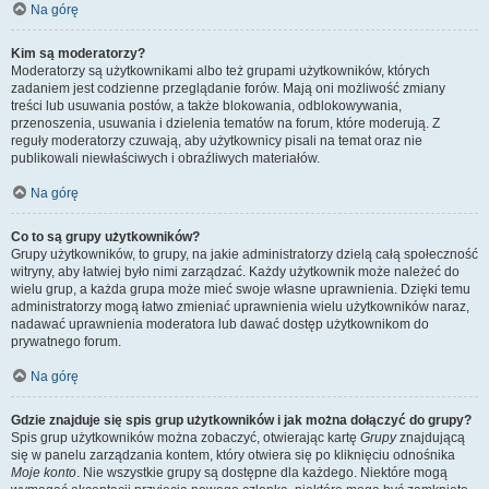
Na górę
Kim są moderatorzy?
Moderatorzy są użytkownikami albo też grupami użytkowników, których
zadaniem jest codzienne przeglądanie forów. Mają oni możliwość zmiany
treści lub usuwania postów, a także blokowania, odblokowywania,
przenoszenia, usuwania i dzielenia tematów na forum, które moderują. Z
reguły moderatorzy czuwają, aby użytkownicy pisali na temat oraz nie
publikowali niewłaściwych i obraźliwych materiałów.
Na górę
Co to są grupy użytkowników?
Grupy użytkowników, to grupy, na jakie administratorzy dzielą całą społeczność
witryny, aby łatwiej było nimi zarządzać. Każdy użytkownik może należeć do
wielu grup, a każda grupa może mieć swoje własne uprawnienia. Dzięki temu
administratorzy mogą łatwo zmieniać uprawnienia wielu użytkowników naraz,
nadawać uprawnienia moderatora lub dawać dostęp użytkownikom do
prywatnego forum.
Na górę
Gdzie znajduje się spis grup użytkowników i jak można dołączyć do grupy?
Spis grup użytkowników można zobaczyć, otwierając kartę
Grupy
znajdującą
się w panelu zarządzania kontem, który otwiera się po kliknięciu odnośnika
Moje konto
. Nie wszystkie grupy są dostępne dla każdego. Niektóre mogą