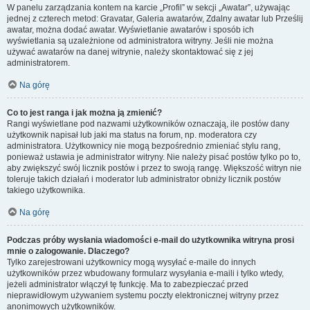
W panelu zarządzania kontem na karcie „Profil” w sekcji „Awatar”, używając
jednej z czterech metod: Gravatar, Galeria awatarów, Zdalny awatar lub Prześlij
awatar, można dodać awatar. Wyświetlanie awatarów i sposób ich
wyświetlania są uzależnione od administratora witryny. Jeśli nie można
używać awatarów na danej witrynie, należy skontaktować się z jej
administratorem.
Na górę
Co to jest ranga i jak można ją zmienić?
Rangi wyświetlane pod nazwami użytkowników oznaczają, ile postów dany
użytkownik napisał lub jaki ma status na forum, np. moderatora czy
administratora. Użytkownicy nie mogą bezpośrednio zmieniać stylu rang,
ponieważ ustawia je administrator witryny. Nie należy pisać postów tylko po to,
aby zwiększyć swój licznik postów i przez to swoją rangę. Większość witryn nie
toleruje takich działań i moderator lub administrator obniży licznik postów
takiego użytkownika.
Na górę
Podczas próby wysłania wiadomości e-mail do użytkownika witryna prosi
mnie o zalogowanie. Dlaczego?
Tylko zarejestrowani użytkownicy mogą wysyłać e-maile do innych
użytkowników przez wbudowany formularz wysyłania e-maili i tylko wtedy,
jeżeli administrator włączył tę funkcję. Ma to zabezpieczać przed
nieprawidłowym używaniem systemu poczty elektronicznej witryny przez
anonimowych użytkowników.