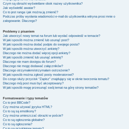
Czym są obrazki wyświetlane obok nazwy użytkownika?
Jak wyświetlić awatar?
Co to jest ranga i jak można ją zmienić?
Podczas próby wysłania wiadomości e-mail do użytkownika witryna prosi mnie o
zalogowanie. Dlaczego?
Problemy z pisaniem
Jak utworzyć nowy temat na forum lub wysłać odpowiedź w temacie?
W jaki sposób można zmienić lub usunąć post?
W jaki sposób można dodać podpis do swojego posta?
W jaki sposób można utworzyć ankietę?
Dlaczego nie można dodać więcej opcji ankiety?
W jaki sposób zmienić lub usunąć ankietę?
Dlaczego nie mam dostępu do forum?
Dlaczego nie mogę dodawać załączników?
Dlaczego otrzymałem/otrzymałam ostrzeżenie?
W jaki sposób można zgłosić posty moderatorowi?
Do czego służy przycisk “Zapisz” znajdujący się w oknie tworzenia tematu?
Dlaczego mój post musi być akceptowany?
W jaki sposób mogę przesunąć swój temat na górę strony tematów?
Formatowanie i typy tematów
Co to jest BBCode?
Czy można używać języka HTML?
Co to są są emotikony?
Czy można umieszczać obrazki w poście?
Co to są ogłoszenia globalne?
Co to są ogłoszenia?
Co to są przyklejone tematy?