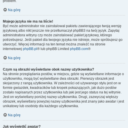
problem.
Na górę
Mojego języka nie ma na liście!
Być może administrator nie zainstalował pakietu zawierającego twoją wersję
językową albo nikt jeszcze nie przetłumaczył phpBB3 na twój język. Zapytaj
administratora witryny czy może zainstalować pakiet językowy, którego
potrzebujesz. Jeśli pakiet dla twojego języka nie istnieje, może spróbujesz go
utworzyć. Więcej informacji na ten temat można znaleźć na stronie
internetowej
phpBB.pl
® lub phpBB Limited
phpBB.com
®
Na górę
Czym są obrazki wyświetlane obok nazwy użytkownika?
Na stronie przeglądania postów, w miejscu, gdzie są wyświetlane informacje o
użytkowniku, mogą być wyświetlane dwa obrazki. Pierwszy obrazek jest
skojarzony z rangą użytkownika. W zależności od używanego stylu jest on w
formie gwiazdek, kwadracików lub kropek pokazujących, jak dużo postów
zostało napisanych przez użytkownika lub jaki jest jego status na tej witrynie.
Jest on wyświetlany poniżej nazwy użytkownika. Drugi, zazwyczaj większy
obrazek, wyświetlany powyżej nazwy użytkownika jest znany jako awatar i jest
unikatowy lub osobisty dla każdego użytkownika.
Na górę
Jak wyświetlić awatar?