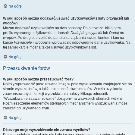
Na górę
W jaki sposób można dodawać/usuwać użytkowników z listy przyjaciół lub
wrogów?
Można dodawać użytkowników na dwa sposoby. Po pierwsze, klikając w
profilu wybranego użytkownika odnośnik
Dodaj do przyjaciół
lub
Dodaj do
wrogów
. Po drugie, przejść do panelu zarządzania swoim kontem i tam na
karcie
Przyjaciele i wrogowie
wprowadzić odpowiednie dane użytkownika. Na
tej samej karcie można także usuwać użytkowników z list.
Na górę
Przeszukiwanie forów
W jaki sposób można przeszukiwać fora?
Należy wprowadzić poszukiwaną frazę w pole wyszukiwania znajdujące się na
stronie wykazu forów, a także stronach forów i tematów. W celu uzyskania
zaawansowanych funkcji wyszukiwania należy kliknąć odnośnik
“Wyszukiwanie zaawansowane” dostępny na wszystkich stronach witryny.
Rozmieszczenie elementów sterujących mechanizmem wyszukiwania może
zależeć od używanego stylu.
Na górę
Dlaczego moje wyszukiwanie nie zwraca wyników?
Prawdopodobnie zapytanie nie było jasno sprecyzowane i zawierało wiele