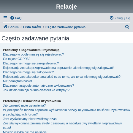
Relacje
FAQ
Zaloguj się
S
Forum
Lista forów
Często zadawane pytania
z
Często zadawane pytania
u
k
Problemy z logowaniem i rejestracją
Dlaczego w ogóle muszę się rejestrować?
a
Co to jest COPPA?
j
Dlaczego nie mogę się zarejestrować?
Rejestracja została przeprowadzona poprawnie, ale nie mogę się zalogować!
Dlaczego nie mogę się zalogować?
Rejestracja została dokonana jakiś czas temu, ale teraz nie mogę się zalogować?!
Nie pamiętam hasła!
Dlaczego następuje automatyczne wylogowanie?
Jak działa funkcja “Usuń ciasteczka witryny”?
Preferencje i ustawienia użytkownika
Jak zmienić moje ustawienia?
W jaki sposób można zapobiec wyświetlaniu nazwy użytkownika na liście użytkowników
przeglądających forum?
Jest wyświetlany nieprawidłowy czas!
Została wykonana zmiana strefy czasowej, a nadal jest wyświetlany nieprawidłowy
czas!
Mojego języka nie ma na liście!