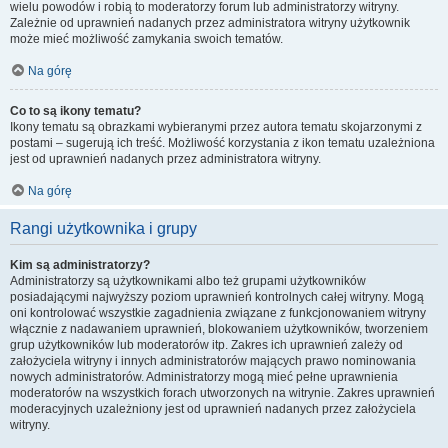
wielu powodów i robią to moderatorzy forum lub administratorzy witryny.
Zależnie od uprawnień nadanych przez administratora witryny użytkownik
może mieć możliwość zamykania swoich tematów.
Na górę
Co to są ikony tematu?
Ikony tematu są obrazkami wybieranymi przez autora tematu skojarzonymi z
postami – sugerują ich treść. Możliwość korzystania z ikon tematu uzależniona
jest od uprawnień nadanych przez administratora witryny.
Na górę
Rangi użytkownika i grupy
Kim są administratorzy?
Administratorzy są użytkownikami albo też grupami użytkowników
posiadającymi najwyższy poziom uprawnień kontrolnych całej witryny. Mogą
oni kontrolować wszystkie zagadnienia związane z funkcjonowaniem witryny
włącznie z nadawaniem uprawnień, blokowaniem użytkowników, tworzeniem
grup użytkowników lub moderatorów itp. Zakres ich uprawnień zależy od
założyciela witryny i innych administratorów mających prawo nominowania
nowych administratorów. Administratorzy mogą mieć pełne uprawnienia
moderatorów na wszystkich forach utworzonych na witrynie. Zakres uprawnień
moderacyjnych uzależniony jest od uprawnień nadanych przez założyciela
witryny.