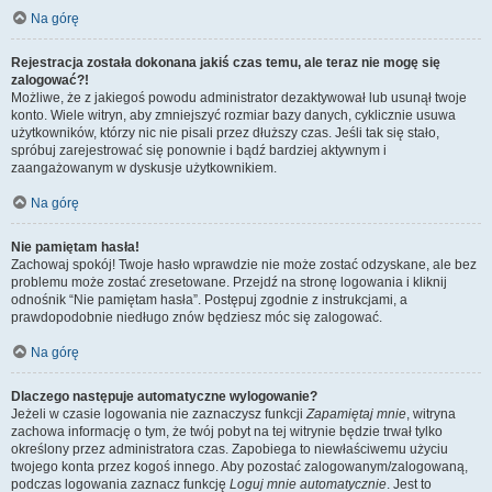
Na górę
Rejestracja została dokonana jakiś czas temu, ale teraz nie mogę się
zalogować?!
Możliwe, że z jakiegoś powodu administrator dezaktywował lub usunął twoje
konto. Wiele witryn, aby zmniejszyć rozmiar bazy danych, cyklicznie usuwa
użytkowników, którzy nic nie pisali przez dłuższy czas. Jeśli tak się stało,
spróbuj zarejestrować się ponownie i bądź bardziej aktywnym i
zaangażowanym w dyskusje użytkownikiem.
Na górę
Nie pamiętam hasła!
Zachowaj spokój! Twoje hasło wprawdzie nie może zostać odzyskane, ale bez
problemu może zostać zresetowane. Przejdź na stronę logowania i kliknij
odnośnik “Nie pamiętam hasła”. Postępuj zgodnie z instrukcjami, a
prawdopodobnie niedługo znów będziesz móc się zalogować.
Na górę
Dlaczego następuje automatyczne wylogowanie?
Jeżeli w czasie logowania nie zaznaczysz funkcji
Zapamiętaj mnie
, witryna
zachowa informację o tym, że twój pobyt na tej witrynie będzie trwał tylko
określony przez administratora czas. Zapobiega to niewłaściwemu użyciu
twojego konta przez kogoś innego. Aby pozostać zalogowanym/zalogowaną,
podczas logowania zaznacz funkcję
Loguj mnie automatycznie
. Jest to