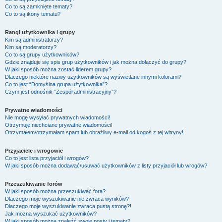
Co to są zamknięte tematy?
Co to są ikony tematu?
Rangi użytkownika i grupy
Kim są administratorzy?
Kim są moderatorzy?
Co to są grupy użytkowników?
Gdzie znajduje się spis grup użytkowników i jak można dołączyć do grupy?
W jaki sposób można zostać liderem grupy?
Dlaczego niektóre nazwy użytkowników są wyświetlane innymi kolorami?
Co to jest “Domyślna grupa użytkownika”?
Czym jest odnośnik “Zespół administracyjny”?
Prywatne wiadomości
Nie mogę wysyłać prywatnych wiadomości!
Otrzymuję niechciane prywatne wiadomości!
Otrzymałem/otrzymałam spam lub obraźliwy e-mail od kogoś z tej witryny!
Przyjaciele i wrogowie
Co to jest lista przyjaciół i wrogów?
W jaki sposób można dodawać/usuwać użytkowników z listy przyjaciół lub wrogów?
Przeszukiwanie forów
W jaki sposób można przeszukiwać fora?
Dlaczego moje wyszukiwanie nie zwraca wyników?
Dlaczego moje wyszukiwanie zwraca pustą stronę?!
Jak można wyszukać użytkowników?
W jaki sposób można znaleźć swoje posty i tematy?