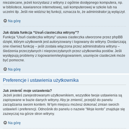
niezalecane, jeżeli korzystasz z witryny z ogólnie dostępnego komputera, np.
w bibliotece, kawiarence internetowej, sali komputerowej w szkole lub na
uczelni itp. Jeśli nie widzisz tej funkcji, oznacza to, że administrator ją wyłączył.
Na górę
Jak działa funkcja “Usuń ciasteczka witryny”?
Funkcja “Usuń ciasteczka witryny” usuwa ciasteczka utworzone przez phpBB
dzięki, którym użytkownik jest autoryzowany i logowany do witryny. Dostarczają
one również funkcję – jeśli została włączona przez administratora witryny –
śledzenia przeczytanych i nieprzeczytanych przez użytkownika postów. Jeśli
występują problemy z logowaniem/wylogowaniem, usunięcie ciasteczek może
być pomocne.
Na górę
Preferencje i ustawienia użytkownika
Jak zmienić moje ustawienia?
Jeżeli jesteś zarejestrowanym użytkownikiem, wszystkie twoje ustawienia są
zapisywane w bazie danych witryny. Aby je zmienić, przejdź do panelu
zarządzania swoim kontem. W tym miejscu możesz dokonać zmian swoich
ustawień i preferencji. Odnośnik do panelu o nazwie “Moje konto” znajduje się
zazwyczaj na górze stron witryny.
Na górę