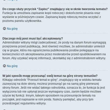
Do czego służy przycisk “Zapisz” znajdujący się w oknie tworzenia tematu?
Funkcja ta umożliwia zapisanie kopii roboczej i dokończenie pisania oraz
wysłanie w późniejszym czasie. Zapisaną kopię roboczą można wczytać z
poziomu panelu użytkownika.
Na górę
Dlaczego mój post musi być akceptowany?
Administrator witryny mógł zadecydować, że posty na danym forum wymagają
przejrzenia przed publikacją. Jest również możliwe, że administrator umieścił
cię w grupie, która ma ograniczenia publikowania postów polegające na
konieczności ich akceptowania przez moderatorów przed opublikowaniem na
forum. Aby uzyskać więcej informacji, skontaktuj się z administratorem witryny.
Na górę
W jaki sposób mogę przesunąć swój temat na górę strony tematów?
Klikając odnośnik “Przesuń temat w górę”, znajdujący się w widoku tematu
zazwyczaj na dole strony, możesz przesunąć go na samą górę pierwszej
strony forum. Jeśli nie widać takiego odnośnika, oznacza to, że funkcja ta jest
wyłączona lub nie upłynął jeszcze wymagany czas, zanim będzie możliwe
użycie tej funkcji. Innym, łatwym sposobem na przesunięcie tematu na
początek, jest napisanie w nim posta. Należy pamiętać, aby przy tym
przestrzegać regulaminu witryny.