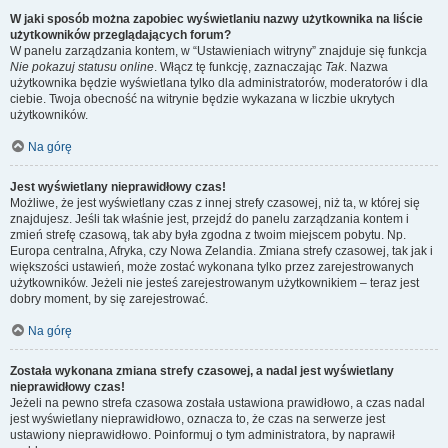
W jaki sposób można zapobiec wyświetlaniu nazwy użytkownika na liście
użytkowników przeglądających forum?
W panelu zarządzania kontem, w “Ustawieniach witryny” znajduje się funkcja
Nie pokazuj statusu online
. Włącz tę funkcję, zaznaczając
Tak
. Nazwa
użytkownika będzie wyświetlana tylko dla administratorów, moderatorów i dla
ciebie. Twoja obecność na witrynie będzie wykazana w liczbie ukrytych
użytkowników.
Na górę
Jest wyświetlany nieprawidłowy czas!
Możliwe, że jest wyświetlany czas z innej strefy czasowej, niż ta, w której się
znajdujesz. Jeśli tak właśnie jest, przejdź do panelu zarządzania kontem i
zmień strefę czasową, tak aby była zgodna z twoim miejscem pobytu. Np.
Europa centralna, Afryka, czy Nowa Zelandia. Zmiana strefy czasowej, tak jak i
większości ustawień, może zostać wykonana tylko przez zarejestrowanych
użytkowników. Jeżeli nie jesteś zarejestrowanym użytkownikiem – teraz jest
dobry moment, by się zarejestrować.
Na górę
Została wykonana zmiana strefy czasowej, a nadal jest wyświetlany
nieprawidłowy czas!
Jeżeli na pewno strefa czasowa została ustawiona prawidłowo, a czas nadal
jest wyświetlany nieprawidłowo, oznacza to, że czas na serwerze jest
ustawiony nieprawidłowo. Poinformuj o tym administratora, by naprawił