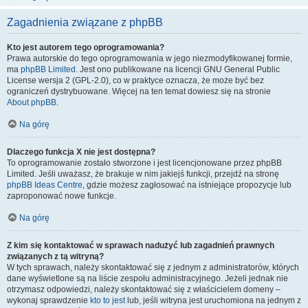
Zagadnienia związane z phpBB
Kto jest autorem tego oprogramowania?
Prawa autorskie do tego oprogramowania w jego niezmodyfikowanej formie,
ma
phpBB Limited
. Jest ono publikowane na licencji GNU General Public
License wersja 2 (GPL-2.0), co w praktyce oznacza, że może być bez
ograniczeń dystrybuowane. Więcej na ten temat dowiesz się na stronie
About phpBB
.
Na górę
Dlaczego funkcja X nie jest dostępna?
To oprogramowanie zostało stworzone i jest licencjonowane przez phpBB
Limited. Jeśli uważasz, że brakuje w nim jakiejś funkcji, przejdź na stronę
phpBB Ideas Centre
, gdzie możesz zagłosować na istniejące propozycje lub
zaproponować nowe funkcje.
Na górę
Z kim się kontaktować w sprawach nadużyć lub zagadnień prawnych
związanych z tą witryną?
W tych sprawach, należy skontaktować się z jednym z administratorów, których
dane wyświetlone są na liście zespołu administracyjnego. Jeżeli jednak nie
otrzymasz odpowiedzi, należy skontaktować się z właścicielem domeny –
wykonaj sprawdzenie
kto to jest
lub, jeśli witryna jest uruchomiona na jednym z