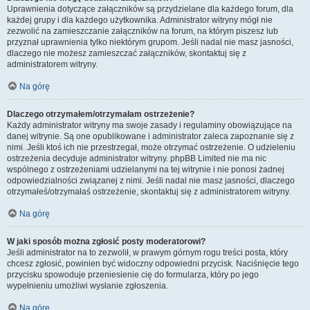
Uprawnienia dotyczące załączników są przydzielane dla każdego forum, dla
każdej grupy i dla każdego użytkownika. Administrator witryny mógł nie
zezwolić na zamieszczanie załączników na forum, na którym piszesz lub
przyznał uprawnienia tylko niektórym grupom. Jeśli nadal nie masz jasności,
dlaczego nie możesz zamieszczać załączników, skontaktuj się z
administratorem witryny.
Na górę
Dlaczego otrzymałem/otrzymałam ostrzeżenie?
Każdy administrator witryny ma swoje zasady i regulaminy obowiązujące na
danej witrynie. Są one opublikowane i administrator zaleca zapoznanie się z
nimi. Jeśli ktoś ich nie przestrzegał, może otrzymać ostrzeżenie. O udzieleniu
ostrzeżenia decyduje administrator witryny. phpBB Limited nie ma nic
wspólnego z ostrzeżeniami udzielanymi na tej witrynie i nie ponosi żadnej
odpowiedzialności związanej z nimi. Jeśli nadal nie masz jasności, dlaczego
otrzymałeś/otrzymałaś ostrzeżenie, skontaktuj się z administratorem witryny.
Na górę
W jaki sposób można zgłosić posty moderatorowi?
Jeśli administrator na to zezwolił, w prawym górnym rogu treści posta, który
chcesz zgłosić, powinien być widoczny odpowiedni przycisk. Naciśnięcie tego
przycisku spowoduje przeniesienie cię do formularza, który po jego
wypełnieniu umożliwi wysłanie zgłoszenia.
Na górę