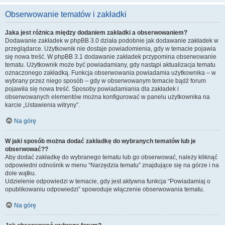
Obserwowanie tematów i zakładki
Jaka jest różnica między dodaniem zakładki a obserwowaniem?
Dodawanie zakładek w phpBB 3.0 działa podobnie jak dodawanie zakładek w
przeglądarce. Użytkownik nie dostaje powiadomienia, gdy w temacie pojawia
się nowa treść. W phpBB 3.1 dodawanie zakładek przypomina obserwowanie
tematu. Użytkownik może być powiadamiany, gdy nastąpi aktualizacja tematu
oznaczonego zakładką. Funkcja obserwowania powiadamia użytkownika – w
wybrany przez niego sposób – gdy w obserwowanym temacie bądź forum
pojawiła się nowa treść. Sposoby powiadamiania dla zakładek i
obserwowanych elementów można konfigurować w panelu użytkownika na
karcie „Ustawienia witryny”.
Na górę
W jaki sposób można dodać zakładkę do wybranych tematów lub je
obserwować??
Aby dodać zakładkę do wybranego tematu lub go obserwować, należy kliknąć
odpowiedni odnośnik w menu “Narzędzia tematu” znajdujące się na górze i na
dole wątku.
Udzielenie odpowiedzi w temacie, gdy jest aktywna funkcja “Powiadamiaj o
opublikowaniu odpowiedzi” spowoduje włączenie obserwowania tematu.
Na górę