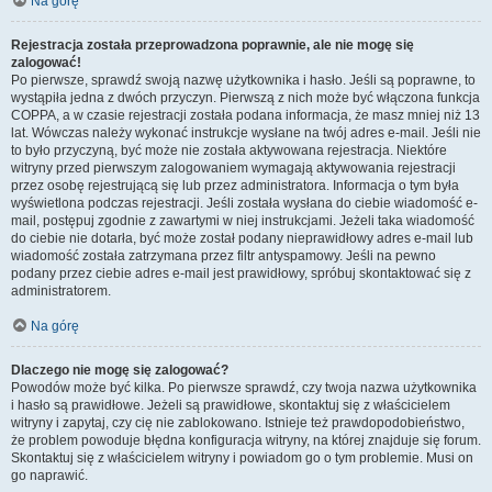
Na górę
Rejestracja została przeprowadzona poprawnie, ale nie mogę się
zalogować!
Po pierwsze, sprawdź swoją nazwę użytkownika i hasło. Jeśli są poprawne, to
wystąpiła jedna z dwóch przyczyn. Pierwszą z nich może być włączona funkcja
COPPA, a w czasie rejestracji została podana informacja, że masz mniej niż 13
lat. Wówczas należy wykonać instrukcje wysłane na twój adres e-mail. Jeśli nie
to było przyczyną, być może nie została aktywowana rejestracja. Niektóre
witryny przed pierwszym zalogowaniem wymagają aktywowania rejestracji
przez osobę rejestrującą się lub przez administratora. Informacja o tym była
wyświetlona podczas rejestracji. Jeśli została wysłana do ciebie wiadomość e-
mail, postępuj zgodnie z zawartymi w niej instrukcjami. Jeżeli taka wiadomość
do ciebie nie dotarła, być może został podany nieprawidłowy adres e-mail lub
wiadomość została zatrzymana przez filtr antyspamowy. Jeśli na pewno
podany przez ciebie adres e-mail jest prawidłowy, spróbuj skontaktować się z
administratorem.
Na górę
Dlaczego nie mogę się zalogować?
Powodów może być kilka. Po pierwsze sprawdź, czy twoja nazwa użytkownika
i hasło są prawidłowe. Jeżeli są prawidłowe, skontaktuj się z właścicielem
witryny i zapytaj, czy cię nie zablokowano. Istnieje też prawdopodobieństwo,
że problem powoduje błędna konfiguracja witryny, na której znajduje się forum.
Skontaktuj się z właścicielem witryny i powiadom go o tym problemie. Musi on
go naprawić.