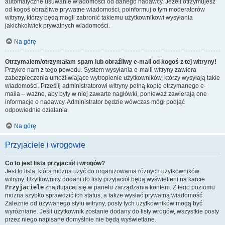
automatyczne usuwanie wiadomości od danego nadawcy. Jeżeli otrzymujesz
od kogoś obraźliwe prywatne wiadomości, poinformuj o tym moderatorów
witryny, którzy będą mogli zabronić takiemu użytkownikowi wysyłania
jakichkolwiek prywatnych wiadomości.
Na górę
Otrzymałem/otrzymałam spam lub obraźliwy e-mail od kogoś z tej witryny!
Przykro nam z tego powodu. System wysyłania e-maili witryny zawiera
zabezpieczenia umożliwiające wytropienie użytkowników, którzy wysyłają takie
wiadomości. Prześlij administratorowi witryny pełną kopię otrzymanego e-
maila – ważne, aby były w niej zawarte nagłówki, ponieważ zawierają one
informacje o nadawcy. Administrator będzie wówczas mógł podjąć
odpowiednie działania.
Na górę
Przyjaciele i wrogowie
Co to jest lista przyjaciół i wrogów?
Jest to lista, którą można użyć do organizowania różnych użytkowników
witryny. Użytkownicy dodani do listy przyjaciół będą wyświetleni na karcie
Przyjaciele
znajdującej się w panelu zarządzania kontem. Z tego poziomu
można szybko sprawdzić ich status, a także wysłać prywatną wiadomość.
Zależnie od używanego stylu witryny, posty tych użytkowników mogą być
wyróżniane. Jeśli użytkownik zostanie dodany do listy wrogów, wszystkie posty
przez niego napisane domyślnie nie będą wyświetlane.