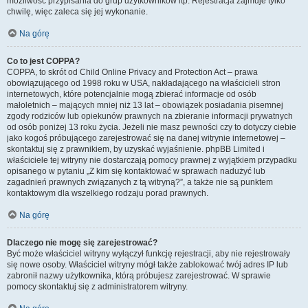
możliwość przypisania do grup użytkowników itp. Rejestracja zajmuje tylko
chwilę, więc zaleca się jej wykonanie.
Na górę
Co to jest COPPA?
COPPA, to skrót od Child Online Privacy and Protection Act – prawa
obowiązującego od 1998 roku w USA, nakładającego na właścicieli stron
internetowych, które potencjalnie mogą zbierać informacje od osób
małoletnich – mających mniej niż 13 lat – obowiązek posiadania pisemnej
zgody rodziców lub opiekunów prawnych na zbieranie informacji prywatnych
od osób poniżej 13 roku życia. Jeżeli nie masz pewności czy to dotyczy ciebie
jako kogoś próbującego zarejestrować się na danej witrynie internetowej –
skontaktuj się z prawnikiem, by uzyskać wyjaśnienie. phpBB Limited i
właściciele tej witryny nie dostarczają pomocy prawnej z wyjątkiem przypadku
opisanego w pytaniu „Z kim się kontaktować w sprawach nadużyć lub
zagadnień prawnych związanych z tą witryną?”, a także nie są punktem
kontaktowym dla wszelkiego rodzaju porad prawnych.
Na górę
Dlaczego nie mogę się zarejestrować?
Być może właściciel witryny wyłączył funkcję rejestracji, aby nie rejestrowały
się nowe osoby. Właściciel witryny mógł także zablokować twój adres IP lub
zabronił nazwy użytkownika, którą próbujesz zarejestrować. W sprawie
pomocy skontaktuj się z administratorem witryny.