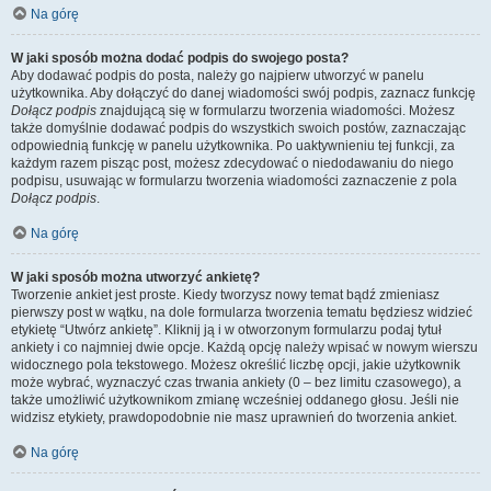
Na górę
W jaki sposób można dodać podpis do swojego posta?
Aby dodawać podpis do posta, należy go najpierw utworzyć w panelu
użytkownika. Aby dołączyć do danej wiadomości swój podpis, zaznacz funkcję
Dołącz podpis
znajdującą się w formularzu tworzenia wiadomości. Możesz
także domyślnie dodawać podpis do wszystkich swoich postów, zaznaczając
odpowiednią funkcję w panelu użytkownika. Po uaktywnieniu tej funkcji, za
każdym razem pisząc post, możesz zdecydować o niedodawaniu do niego
podpisu, usuwając w formularzu tworzenia wiadomości zaznaczenie z pola
Dołącz podpis
.
Na górę
W jaki sposób można utworzyć ankietę?
Tworzenie ankiet jest proste. Kiedy tworzysz nowy temat bądź zmieniasz
pierwszy post w wątku, na dole formularza tworzenia tematu będziesz widzieć
etykietę “Utwórz ankietę”. Kliknij ją i w otworzonym formularzu podaj tytuł
ankiety i co najmniej dwie opcje. Każdą opcję należy wpisać w nowym wierszu
widocznego pola tekstowego. Możesz określić liczbę opcji, jakie użytkownik
może wybrać, wyznaczyć czas trwania ankiety (0 – bez limitu czasowego), a
także umożliwić użytkownikom zmianę wcześniej oddanego głosu. Jeśli nie
widzisz etykiety, prawdopodobnie nie masz uprawnień do tworzenia ankiet.
Na górę