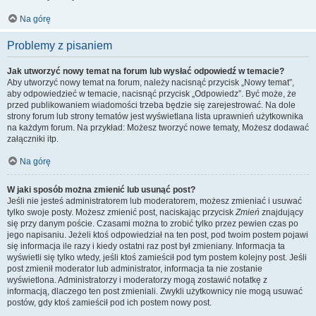
Na górę
Problemy z pisaniem
Jak utworzyć nowy temat na forum lub wysłać odpowiedź w temacie?
Aby utworzyć nowy temat na forum, należy nacisnąć przycisk „Nowy temat”,
aby odpowiedzieć w temacie, nacisnąć przycisk „Odpowiedz”. Być może, że
przed publikowaniem wiadomości trzeba będzie się zarejestrować. Na dole
strony forum lub strony tematów jest wyświetlana lista uprawnień użytkownika
na każdym forum. Na przykład: Możesz tworzyć nowe tematy, Możesz dodawać
załączniki itp.
Na górę
W jaki sposób można zmienić lub usunąć post?
Jeśli nie jesteś administratorem lub moderatorem, możesz zmieniać i usuwać
tylko swoje posty. Możesz zmienić post, naciskając przycisk
Zmień
znajdujący
się przy danym poście. Czasami można to zrobić tylko przez pewien czas po
jego napisaniu. Jeżeli ktoś odpowiedział na ten post, pod twoim postem pojawi
się informacja ile razy i kiedy ostatni raz post był zmieniany. Informacja ta
wyświetli się tylko wtedy, jeśli ktoś zamieścił pod tym postem kolejny post. Jeśli
post zmienił moderator lub administrator, informacja ta nie zostanie
wyświetlona. Administratorzy i moderatorzy mogą zostawić notatkę z
informacją, dlaczego ten post zmieniali. Zwykli użytkownicy nie mogą usuwać
postów, gdy ktoś zamieścił pod ich postem nowy post.