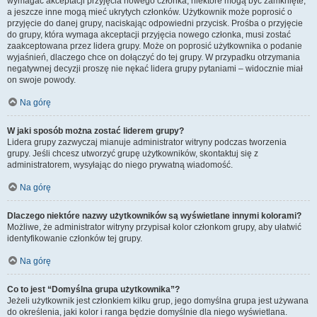
wymagać akceptacji przyjęcia nowego członka, niektóre mogą być zamknięte,
a jeszcze inne mogą mieć ukrytych członków. Użytkownik może poprosić o
przyjęcie do danej grupy, naciskając odpowiedni przycisk. Prośba o przyjęcie
do grupy, która wymaga akceptacji przyjęcia nowego członka, musi zostać
zaakceptowana przez lidera grupy. Może on poprosić użytkownika o podanie
wyjaśnień, dlaczego chce on dołączyć do tej grupy. W przypadku otrzymania
negatywnej decyzji proszę nie nękać lidera grupy pytaniami – widocznie miał
on swoje powody.
Na górę
W jaki sposób można zostać liderem grupy?
Lidera grupy zazwyczaj mianuje administrator witryny podczas tworzenia
grupy. Jeśli chcesz utworzyć grupę użytkowników, skontaktuj się z
administratorem, wysyłając do niego prywatną wiadomość.
Na górę
Dlaczego niektóre nazwy użytkowników są wyświetlane innymi kolorami?
Możliwe, że administrator witryny przypisał kolor członkom grupy, aby ułatwić
identyfikowanie członków tej grupy.
Na górę
Co to jest “Domyślna grupa użytkownika”?
Jeżeli użytkownik jest członkiem kilku grup, jego domyślna grupa jest używana
do określenia, jaki kolor i ranga będzie domyślnie dla niego wyświetlana.