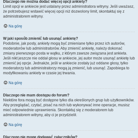
Dlaczego nie można dodać więcej opcji ankiety?
Limit opcji w ankiecie jest ustalany przez administratora witryny. Jeśli uważasz,
że potrzebujesz wstawić więcej opcji niż dozwolony limit, skontaktuj się z
administratorem witryny.
Na górę
W jaki sposób zmienić lub usunąć ankietę?
Podobnie, jak posty, ankiety mogą być zmieniane tylko przez ich autorów,
moderatorów lub administratorów. Aby zmienić ankietę, należy dokonać
zmiany pierwszego posta w wątku, z którym zawsze związana jest ankieta.
Jeśli nikt jeszcze nie oddał głosu w ankiecie, jej autor może usunąć ankietę lub
zmienić jej opcje. Jednakże, jeśli w ankiecie zostały już oddane głosy, tylko
moderatorzy lub administratorzy mogą ją zmienić, lub usunąć. Zapobiega to
modyfikowaniu ankiety w czasie jej trwania.
Na górę
Dlaczego nie mam dostępu do forum?
Niektóre fora mogą być dostępne tylko dla określonych grup lub użytkowników.
Aby przeglądać, czytać, pisać na nich lub wykonywać inne operacje, musisz
mieć odpowiednie uprawnienia. Skontaktuj się z moderatorem lub
administratorem witryny, aby ci je przydzielił.
Na górę
Dlaczego nie mogę dodawać załączników?