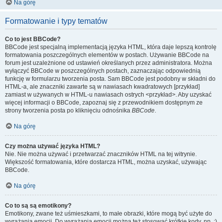
Na górę
Formatowanie i typy tematów
Co to jest BBCode?
BBCode jest specjalną implementacją języka HTML, która daje lepszą kontrolę
formatowania poszczególnych elementów w postach. Używanie BBCode na
forum jest uzależnione od ustawień określanych przez administratora. Można
wyłączyć BBCode w poszczególnych postach, zaznaczając odpowiednią
funkcję w formularzu tworzenia posta. Sam BBCode jest podobny w składni do
HTML-a, ale znaczniki zawarte są w nawiasach kwadratowych [przykład]
zamiast w używanych w HTML-u nawiasach ostrych <przykład>. Aby uzyskać
więcej informacji o BBCode, zapoznaj się z przewodnikiem dostępnym ze
strony tworzenia posta po kliknięciu odnośnika
BBCode
.
Na górę
Czy można używać języka HTML?
Nie. Nie można używać i przetwarzać znaczników HTML na tej witrynie.
Większość formatowania, które dostarcza HTML, można uzyskać, używając
BBCode.
Na górę
Co to są są emotikony?
Emotikony, zwane też uśmieszkami, to małe obrazki, które mogą być użyte do
wyrażania emocji. Do wyrażania emocji można też stosować krótkie kody, np. :)