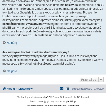
darmowych serwisów, np. Yahoo!, free.fr, f2s.com, itp., z kierownictwem lub
wydziałem nadużyć tego serwisu. Absolutnie
nie należy
do kompetencji phpBB
Limited i nie może ona w żaden sposób być obarczana odpowiedzialnością za
to w jaki sposób, gdzie lub przez kogo ta witryna jest używana. Proszę nie
kontaktować się z phpBB Limited w sprawach zagadnień prawnych
(wstrzymania i zaniechania, odpowiedzialności, szkalujących komentarzy itp.)
bezpośrednio nie związanych
z witryną phpBB.com lub oprogramowaniem
phpBB samym w sobie. Jeśli do phpBB Limited zostanie wysłana wiadomość
dotycząca
innych podmiotów
używających tego oprogramowania, nie należy
oczekiwać odpowiedzi, lub zostanie udzielona odpowiedź lakoniczna.
Na górę
Jak nawiązać kontakt z administratorem witryny?
Wszyscy użytkownicy witryny mogą używać – jeśli funkcja ta jest włączona
przez administratora witryny – formularza „Kontakt z nami”. Członkowie witryny
mogą także używać odnośnika „Zespół administracyjny”.
Na górę
Przejdź do
Forum
Lista forów
Strefa czasowa
UTC+02:00
Technologię dostarcza
phpBB
® Forum Software © phpBB Limited
Polski pakiet językowy dostarcza
phpBB.pl
Zasady ochrony danych osobowych
|
Regulamin