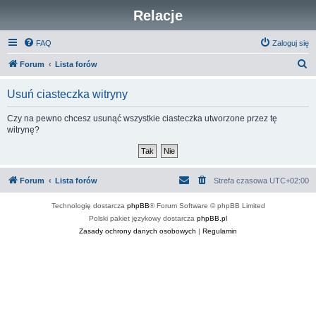
Relacje
FAQ
Zaloguj się
S
Forum
Lista forów
z
Usuń ciasteczka witryny
u
k
Czy na pewno chcesz usunąć wszystkie ciasteczka utworzone przez tę
witrynę?
a
j
Forum
Lista forów
Strefa czasowa
UTC+02:00
Technologię dostarcza
phpBB
® Forum Software © phpBB Limited
Polski pakiet językowy dostarcza
phpBB.pl
Zasady ochrony danych osobowych
|
Regulamin