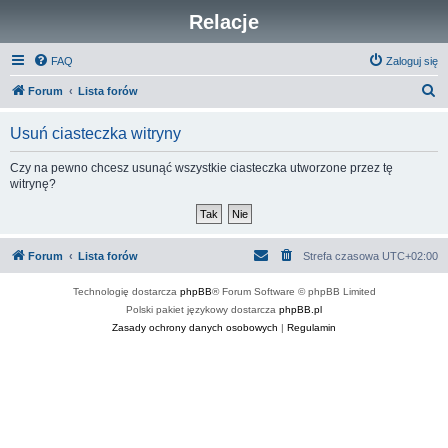
Relacje
FAQ
Zaloguj się
S
Forum
Lista forów
z
Usuń ciasteczka witryny
u
k
Czy na pewno chcesz usunąć wszystkie ciasteczka utworzone przez tę
witrynę?
a
j
Forum
Lista forów
Strefa czasowa
UTC+02:00
Technologię dostarcza
phpBB
® Forum Software © phpBB Limited
Polski pakiet językowy dostarcza
phpBB.pl
Zasady ochrony danych osobowych
|
Regulamin