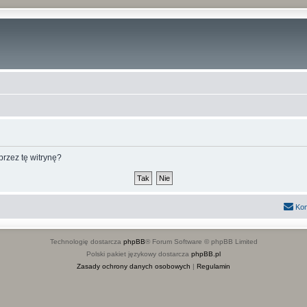
rzez tę witrynę?
Kon
Technologię dostarcza
phpBB
® Forum Software © phpBB Limited
Polski pakiet językowy dostarcza
phpBB.pl
Zasady ochrony danych osobowych
|
Regulamin