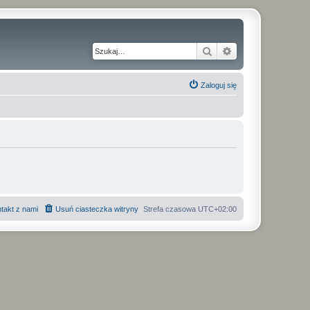
Szukaj
Wyszukiwanie z
Zaloguj się
takt z nami
Usuń ciasteczka witryny
Strefa czasowa
UTC+02:00