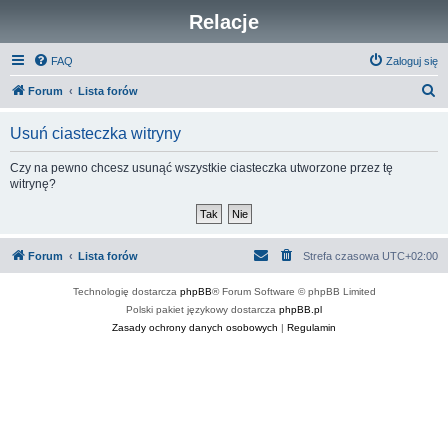
Relacje
FAQ
Zaloguj się
S
Forum
Lista forów
z
Usuń ciasteczka witryny
u
k
Czy na pewno chcesz usunąć wszystkie ciasteczka utworzone przez tę
witrynę?
a
j
Forum
Lista forów
Strefa czasowa
UTC+02:00
Technologię dostarcza
phpBB
® Forum Software © phpBB Limited
Polski pakiet językowy dostarcza
phpBB.pl
Zasady ochrony danych osobowych
|
Regulamin