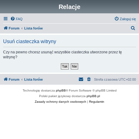
Relacje
FAQ
Zaloguj się
S
Forum
Lista forów
z
Usuń ciasteczka witryny
u
k
Czy na pewno chcesz usunąć wszystkie ciasteczka utworzone przez tę
witrynę?
a
j
Forum
Lista forów
Strefa czasowa
UTC+02:00
Technologię dostarcza
phpBB
® Forum Software © phpBB Limited
Polski pakiet językowy dostarcza
phpBB.pl
Zasady ochrony danych osobowych
|
Regulamin