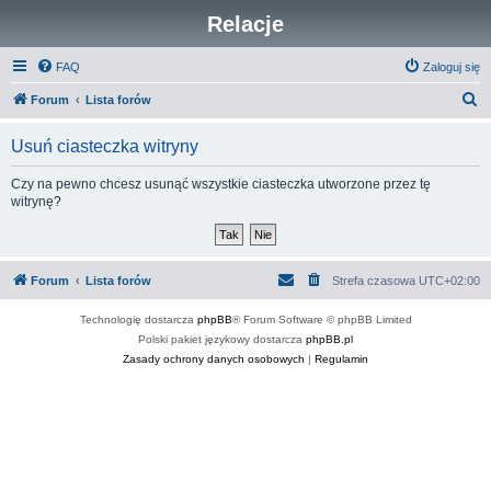
Relacje
FAQ
Zaloguj się
S
Forum
Lista forów
z
Usuń ciasteczka witryny
u
k
Czy na pewno chcesz usunąć wszystkie ciasteczka utworzone przez tę
witrynę?
a
j
Forum
Lista forów
Strefa czasowa
UTC+02:00
Technologię dostarcza
phpBB
® Forum Software © phpBB Limited
Polski pakiet językowy dostarcza
phpBB.pl
Zasady ochrony danych osobowych
|
Regulamin