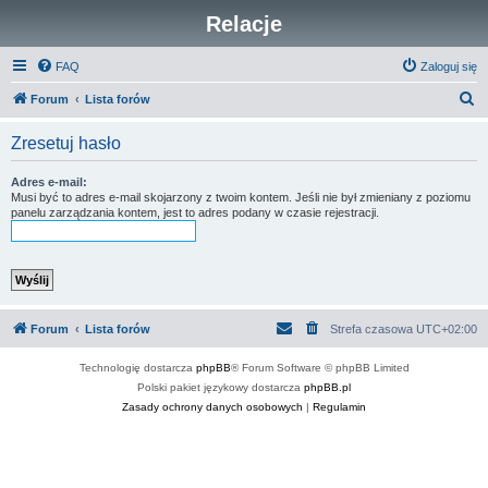
Relacje
FAQ
Zaloguj się
S
Forum
Lista forów
z
Zresetuj hasło
u
k
Adres e-mail:
Musi być to adres e-mail skojarzony z twoim kontem. Jeśli nie był zmieniany z poziomu
a
panelu zarządzania kontem, jest to adres podany w czasie rejestracji.
j
Forum
Lista forów
Strefa czasowa
UTC+02:00
Technologię dostarcza
phpBB
® Forum Software © phpBB Limited
Polski pakiet językowy dostarcza
phpBB.pl
Zasady ochrony danych osobowych
|
Regulamin