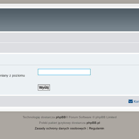
ieniany z poziomu
Kon
Technologię dostarcza
phpBB
® Forum Software © phpBB Limited
Polski pakiet językowy dostarcza
phpBB.pl
Zasady ochrony danych osobowych
|
Regulamin