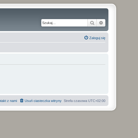
Szukaj
Wyszukiwanie z
Zaloguj się
takt z nami
Usuń ciasteczka witryny
Strefa czasowa
UTC+02:00