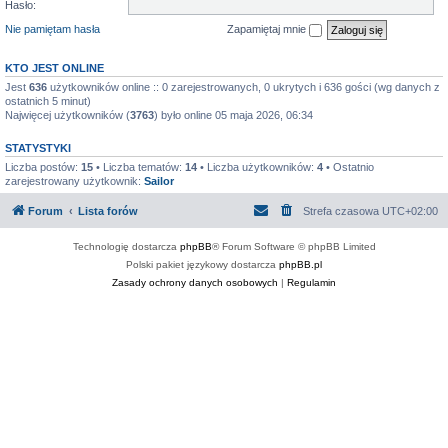
Hasło:
Nie pamiętam hasła
Zapamiętaj mnie
KTO JEST ONLINE
Jest
636
użytkowników online :: 0 zarejestrowanych, 0 ukrytych i 636 gości (wg danych z
ostatnich 5 minut)
Najwięcej użytkowników (
3763
) było online 05 maja 2026, 06:34
STATYSTYKI
Liczba postów:
15
• Liczba tematów:
14
• Liczba użytkowników:
4
• Ostatnio
zarejestrowany użytkownik:
Sailor
Forum
Lista forów
Strefa czasowa
UTC+02:00
Technologię dostarcza
phpBB
® Forum Software © phpBB Limited
Polski pakiet językowy dostarcza
phpBB.pl
Zasady ochrony danych osobowych
|
Regulamin