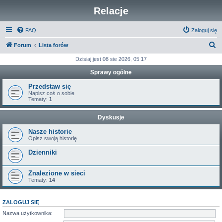
Relacje
FAQ
Zaloguj się
S
Forum
Lista forów
z
Dzisiaj jest 08 sie 2026, 05:17
u
Sprawy ogólne
k
Przedstaw się
a
Napisz coś o sobie
Tematy:
1
j
Dyskusje
Nasze historie
Opisz swoją historię
Dzienniki
Znalezione w sieci
Tematy:
14
ZALOGUJ SIĘ
Nazwa użytkownika: