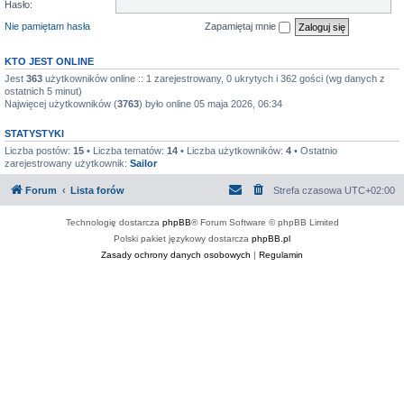
Hasło:
Nie pamiętam hasła
Zapamiętaj mnie
KTO JEST ONLINE
Jest
363
użytkowników online :: 1 zarejestrowany, 0 ukrytych i 362 gości (wg danych z
ostatnich 5 minut)
Najwięcej użytkowników (
3763
) było online 05 maja 2026, 06:34
STATYSTYKI
Liczba postów:
15
• Liczba tematów:
14
• Liczba użytkowników:
4
• Ostatnio
zarejestrowany użytkownik:
Sailor
Forum
Lista forów
Strefa czasowa
UTC+02:00
Technologię dostarcza
phpBB
® Forum Software © phpBB Limited
Polski pakiet językowy dostarcza
phpBB.pl
Zasady ochrony danych osobowych
|
Regulamin