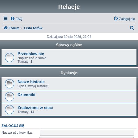
Relacje
FAQ
Zaloguj się
S
Forum
Lista forów
z
Dzisiaj jest 10 sie 2026, 21:04
u
Sprawy ogólne
k
Przedstaw się
a
Napisz coś o sobie
Tematy:
1
j
Dyskusje
Nasze historie
Opisz swoją historię
Dzienniki
Znalezione w sieci
Tematy:
14
ZALOGUJ SIĘ
Nazwa użytkownika: