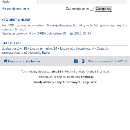
Hasło:
Nie pamiętam hasła
Zapamiętaj mnie
KTO JEST ONLINE
Jest
528
użytkowników online :: 0 zarejestrowanych, 0 ukrytych i 528 gości (wg danych z
ostatnich 5 minut)
Najwięcej użytkowników (
3763
) było online 05 maja 2026, 06:34
STATYSTYKI
Liczba postów:
15
• Liczba tematów:
14
• Liczba użytkowników:
4
• Ostatnio
zarejestrowany użytkownik:
Sailor
Forum
Lista forów
Strefa czasowa
UTC+02:00
Technologię dostarcza
phpBB
® Forum Software © phpBB Limited
Polski pakiet językowy dostarcza
phpBB.pl
Zasady ochrony danych osobowych
|
Regulamin