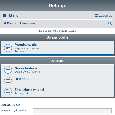
Relacje
FAQ
Zaloguj się
S
Forum
Lista forów
z
Dzisiaj jest 06 sie 2026, 22:31
u
Sprawy ogólne
k
Przedstaw się
a
Napisz coś o sobie
Tematy:
1
j
Dyskusje
Nasze historie
Opisz swoją historię
Dzienniki
Znalezione w sieci
Tematy:
14
ZALOGUJ SIĘ
Nazwa użytkownika: