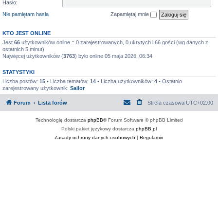
Hasło:
Nie pamiętam hasła
Zapamiętaj mnie
KTO JEST ONLINE
Jest
66
użytkowników online :: 0 zarejestrowanych, 0 ukrytych i 66 gości (wg danych z
ostatnich 5 minut)
Najwięcej użytkowników (
3763
) było online 05 maja 2026, 06:34
STATYSTYKI
Liczba postów:
15
• Liczba tematów:
14
• Liczba użytkowników:
4
• Ostatnio
zarejestrowany użytkownik:
Sailor
Forum
Lista forów
Strefa czasowa
UTC+02:00
Technologię dostarcza
phpBB
® Forum Software © phpBB Limited
Polski pakiet językowy dostarcza
phpBB.pl
Zasady ochrony danych osobowych
|
Regulamin