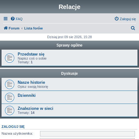
Relacje
FAQ
Zaloguj się
S
Forum
Lista forów
z
Dzisiaj jest 09 sie 2026, 15:28
u
Sprawy ogólne
k
Przedstaw się
a
Napisz coś o sobie
Tematy:
1
j
Dyskusje
Nasze historie
Opisz swoją historię
Dzienniki
Znalezione w sieci
Tematy:
14
ZALOGUJ SIĘ
Nazwa użytkownika: