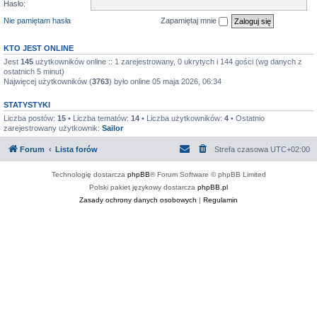
Hasło:
Nie pamiętam hasła
Zapamiętaj mnie
KTO JEST ONLINE
Jest
145
użytkowników online :: 1 zarejestrowany, 0 ukrytych i 144 gości (wg danych z
ostatnich 5 minut)
Najwięcej użytkowników (
3763
) było online 05 maja 2026, 06:34
STATYSTYKI
Liczba postów:
15
• Liczba tematów:
14
• Liczba użytkowników:
4
• Ostatnio
zarejestrowany użytkownik:
Sailor
Forum
Lista forów
Strefa czasowa
UTC+02:00
Technologię dostarcza
phpBB
® Forum Software © phpBB Limited
Polski pakiet językowy dostarcza
phpBB.pl
Zasady ochrony danych osobowych
|
Regulamin