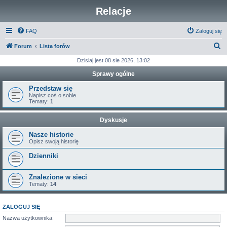
Relacje
FAQ
Zaloguj się
S
Forum
Lista forów
z
Dzisiaj jest 08 sie 2026, 13:02
u
Sprawy ogólne
k
Przedstaw się
a
Napisz coś o sobie
Tematy:
1
j
Dyskusje
Nasze historie
Opisz swoją historię
Dzienniki
Znalezione w sieci
Tematy:
14
ZALOGUJ SIĘ
Nazwa użytkownika: