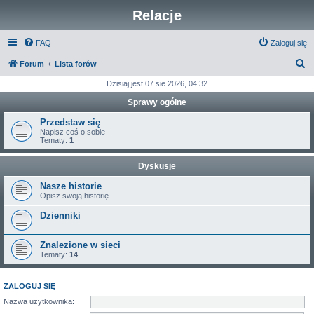
Relacje
FAQ
Zaloguj się
S
Forum
Lista forów
z
Dzisiaj jest 07 sie 2026, 04:32
u
Sprawy ogólne
k
Przedstaw się
a
Napisz coś o sobie
Tematy:
1
j
Dyskusje
Nasze historie
Opisz swoją historię
Dzienniki
Znalezione w sieci
Tematy:
14
ZALOGUJ SIĘ
Nazwa użytkownika: