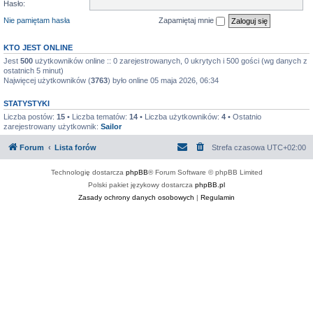
Hasło:
Nie pamiętam hasła
Zapamiętaj mnie
KTO JEST ONLINE
Jest
500
użytkowników online :: 0 zarejestrowanych, 0 ukrytych i 500 gości (wg danych z
ostatnich 5 minut)
Najwięcej użytkowników (
3763
) było online 05 maja 2026, 06:34
STATYSTYKI
Liczba postów:
15
• Liczba tematów:
14
• Liczba użytkowników:
4
• Ostatnio
zarejestrowany użytkownik:
Sailor
Forum
Lista forów
Strefa czasowa
UTC+02:00
Technologię dostarcza
phpBB
® Forum Software © phpBB Limited
Polski pakiet językowy dostarcza
phpBB.pl
Zasady ochrony danych osobowych
|
Regulamin