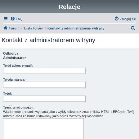
Relacje
FAQ
Zaloguj się
S
Forum
Lista forów
Kontakt z administratorem witryny
z
Kontakt z administratorem witryny
u
k
Odbiorca:
Administrator
a
j
Twój adres e-mail:
Twoja nazwa:
Tytuł:
Treść wiadomości:
Wiadomość zostanie wysłana jako zwykły tekst bez znaczników HTML i BBCode. Twój
adres e-mail zostanie ustawiony jako adres zwrotny tej wiadomości.