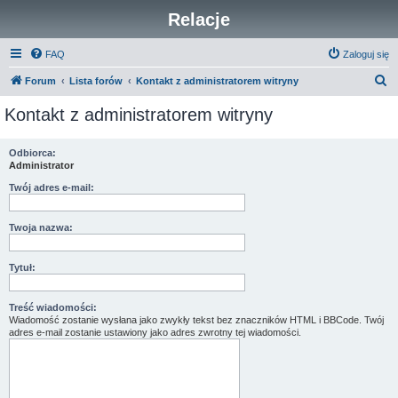
Relacje
FAQ
Zaloguj się
S
Forum
Lista forów
Kontakt z administratorem witryny
z
Kontakt z administratorem witryny
u
k
Odbiorca:
Administrator
a
j
Twój adres e-mail:
Twoja nazwa:
Tytuł:
Treść wiadomości:
Wiadomość zostanie wysłana jako zwykły tekst bez znaczników HTML i BBCode. Twój
adres e-mail zostanie ustawiony jako adres zwrotny tej wiadomości.