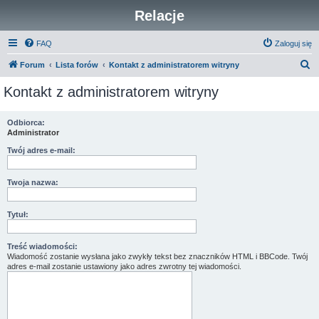
Relacje
FAQ
Zaloguj się
S
Forum
Lista forów
Kontakt z administratorem witryny
z
Kontakt z administratorem witryny
u
k
Odbiorca:
Administrator
a
j
Twój adres e-mail:
Twoja nazwa:
Tytuł:
Treść wiadomości:
Wiadomość zostanie wysłana jako zwykły tekst bez znaczników HTML i BBCode. Twój
adres e-mail zostanie ustawiony jako adres zwrotny tej wiadomości.