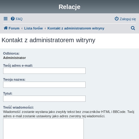
Relacje
FAQ
Zaloguj się
S
Forum
Lista forów
Kontakt z administratorem witryny
z
Kontakt z administratorem witryny
u
k
Odbiorca:
Administrator
a
j
Twój adres e-mail:
Twoja nazwa:
Tytuł:
Treść wiadomości:
Wiadomość zostanie wysłana jako zwykły tekst bez znaczników HTML i BBCode. Twój
adres e-mail zostanie ustawiony jako adres zwrotny tej wiadomości.