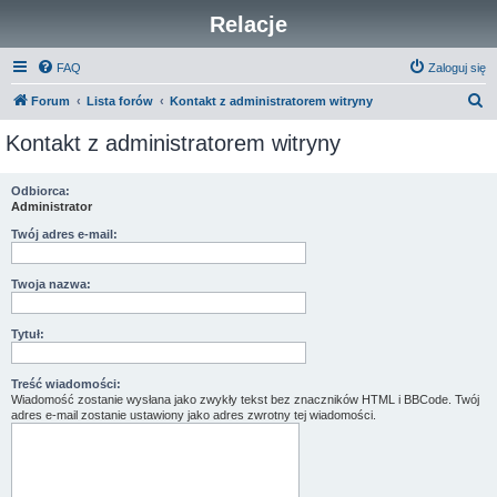
Relacje
FAQ
Zaloguj się
S
Forum
Lista forów
Kontakt z administratorem witryny
z
Kontakt z administratorem witryny
u
k
Odbiorca:
Administrator
a
j
Twój adres e-mail:
Twoja nazwa:
Tytuł:
Treść wiadomości:
Wiadomość zostanie wysłana jako zwykły tekst bez znaczników HTML i BBCode. Twój
adres e-mail zostanie ustawiony jako adres zwrotny tej wiadomości.