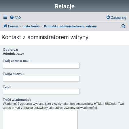
Relacje
FAQ
Zaloguj się
S
Forum
Lista forów
Kontakt z administratorem witryny
z
Kontakt z administratorem witryny
u
k
Odbiorca:
Administrator
a
j
Twój adres e-mail:
Twoja nazwa:
Tytuł:
Treść wiadomości:
Wiadomość zostanie wysłana jako zwykły tekst bez znaczników HTML i BBCode. Twój
adres e-mail zostanie ustawiony jako adres zwrotny tej wiadomości.