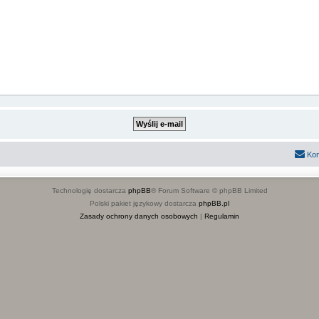
Kon
Technologię dostarcza
phpBB
® Forum Software © phpBB Limited
Polski pakiet językowy dostarcza
phpBB.pl
Zasady ochrony danych osobowych
|
Regulamin