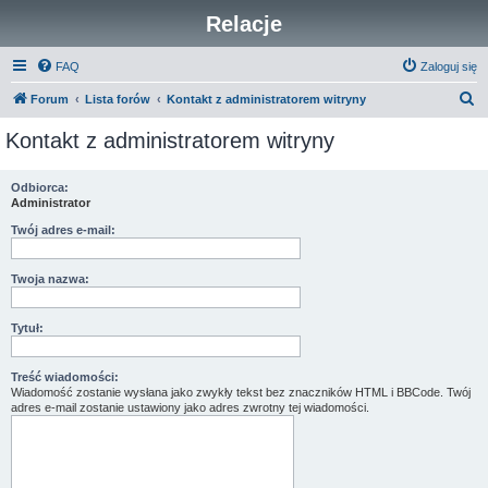
Relacje
FAQ
Zaloguj się
S
Forum
Lista forów
Kontakt z administratorem witryny
z
Kontakt z administratorem witryny
u
k
Odbiorca:
Administrator
a
j
Twój adres e-mail:
Twoja nazwa:
Tytuł:
Treść wiadomości:
Wiadomość zostanie wysłana jako zwykły tekst bez znaczników HTML i BBCode. Twój
adres e-mail zostanie ustawiony jako adres zwrotny tej wiadomości.