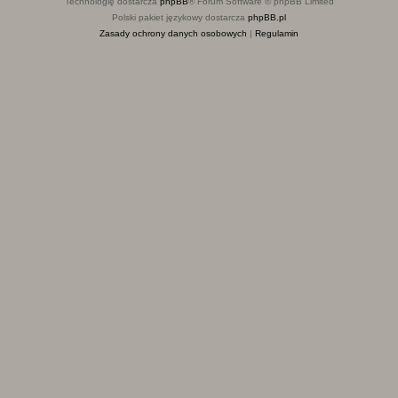
Technologię dostarcza
phpBB
® Forum Software © phpBB Limited
Polski pakiet językowy dostarcza
phpBB.pl
Zasady ochrony danych osobowych
|
Regulamin