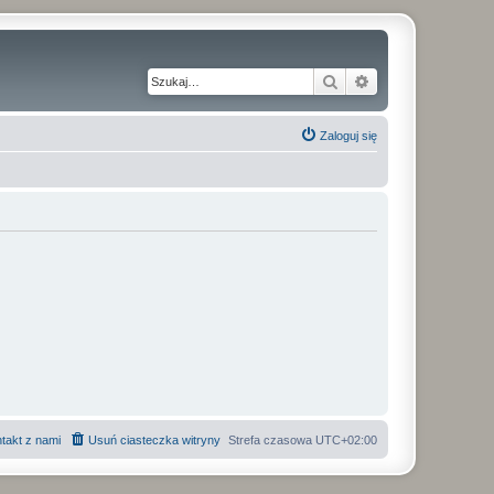
Szukaj
Wyszukiwanie z
Zaloguj się
takt z nami
Usuń ciasteczka witryny
Strefa czasowa
UTC+02:00