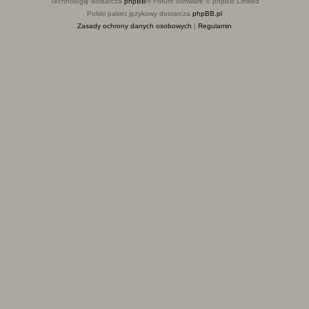
Technologię dostarcza
phpBB
® Forum Software © phpBB Limited
Polski pakiet językowy dostarcza
phpBB.pl
Zasady ochrony danych osobowych
|
Regulamin