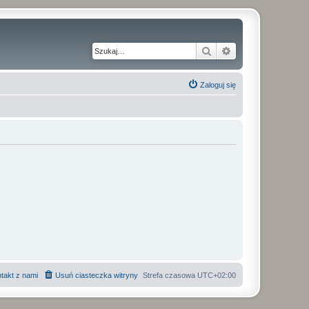
Szukaj
Wyszukiwanie z
Zaloguj się
takt z nami
Usuń ciasteczka witryny
Strefa czasowa
UTC+02:00