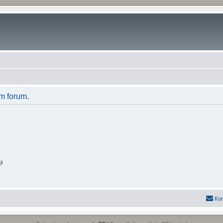
m forum.
ji
Kon