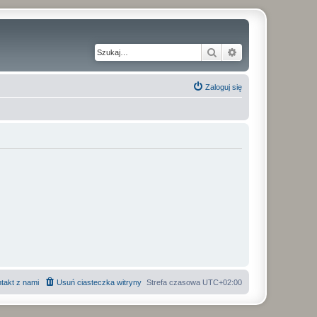
Szukaj
Wyszukiwanie z
Zaloguj się
takt z nami
Usuń ciasteczka witryny
Strefa czasowa
UTC+02:00