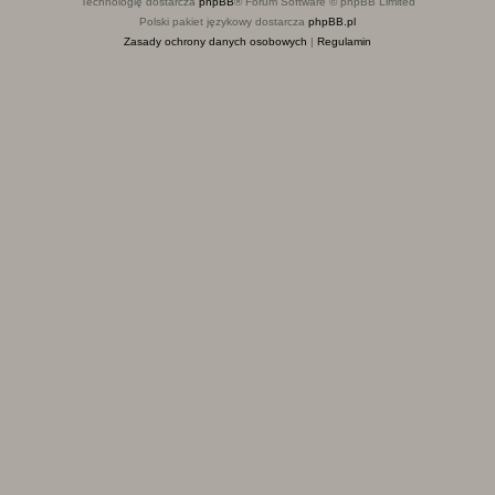
Technologię dostarcza
phpBB
® Forum Software © phpBB Limited
Polski pakiet językowy dostarcza
phpBB.pl
Zasady ochrony danych osobowych
|
Regulamin