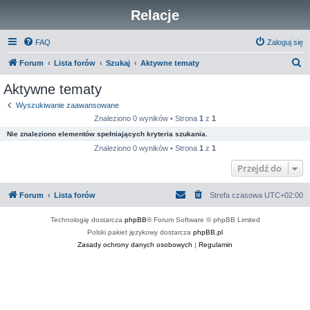
Relacje
FAQ
Zaloguj się
S
Forum
Lista forów
Szukaj
Aktywne tematy
z
Aktywne tematy
u
Wyszukiwanie zaawansowane
k
Znaleziono 0 wyników • Strona
1
z
1
a
Nie znaleziono elementów spełniających kryteria szukania.
j
Znaleziono 0 wyników • Strona
1
z
1
Przejdź do
Forum
Lista forów
Strefa czasowa
UTC+02:00
Technologię dostarcza
phpBB
® Forum Software © phpBB Limited
Polski pakiet językowy dostarcza
phpBB.pl
Zasady ochrony danych osobowych
|
Regulamin