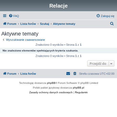
Relacje
FAQ
Zaloguj się
S
Forum
Lista forów
Szukaj
Aktywne tematy
z
Aktywne tematy
u
Wyszukiwanie zaawansowane
k
Znaleziono 0 wyników • Strona
1
z
1
a
Nie znaleziono elementów spełniających kryteria szukania.
j
Znaleziono 0 wyników • Strona
1
z
1
Przejdź do
Forum
Lista forów
Strefa czasowa
UTC+02:00
Technologię dostarcza
phpBB
® Forum Software © phpBB Limited
Polski pakiet językowy dostarcza
phpBB.pl
Zasady ochrony danych osobowych
|
Regulamin