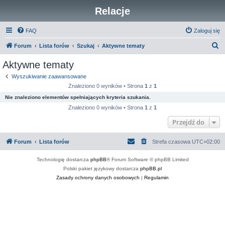
Relacje
FAQ
Zaloguj się
S
Forum
Lista forów
Szukaj
Aktywne tematy
z
Aktywne tematy
u
Wyszukiwanie zaawansowane
k
Znaleziono 0 wyników • Strona
1
z
1
a
Nie znaleziono elementów spełniających kryteria szukania.
j
Znaleziono 0 wyników • Strona
1
z
1
Przejdź do
Forum
Lista forów
Strefa czasowa
UTC+02:00
Technologię dostarcza
phpBB
® Forum Software © phpBB Limited
Polski pakiet językowy dostarcza
phpBB.pl
Zasady ochrony danych osobowych
|
Regulamin