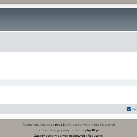
Kon
Technologię dostarcza
phpBB
® Forum Software © phpBB Limited
Polski pakiet językowy dostarcza
phpBB.pl
Zasady ochrony danych osobowych
|
Regulamin