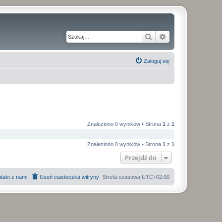
Szukaj
Wyszukiwanie z
Zaloguj się
Znaleziono 0 wyników • Strona
1
z
1
Znaleziono 0 wyników • Strona
1
z
1
Przejdź do
takt z nami
Usuń ciasteczka witryny
Strefa czasowa
UTC+02:00