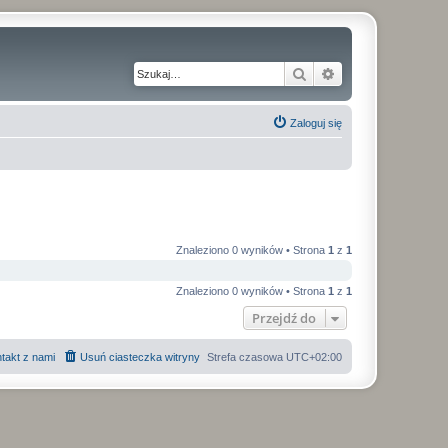
Szukaj
Wyszukiwanie z
Zaloguj się
Znaleziono 0 wyników • Strona
1
z
1
Znaleziono 0 wyników • Strona
1
z
1
Przejdź do
takt z nami
Usuń ciasteczka witryny
Strefa czasowa
UTC+02:00