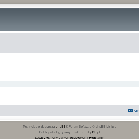
Kon
Technologię dostarcza
phpBB
® Forum Software © phpBB Limited
Polski pakiet językowy dostarcza
phpBB.pl
Zasady ochrony danych osobowych
|
Regulamin