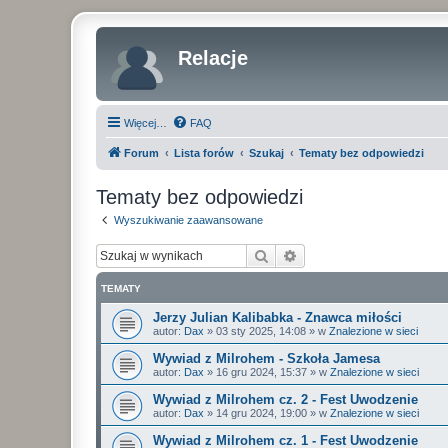
Relacje
Więcej…
FAQ
Forum
Lista forów
Szukaj
Tematy bez odpowiedzi
Tematy bez odpowiedzi
Wyszukiwanie zaawansowane
Szukaj
Wyszukiwanie zaawan
TEMATY
Jerzy Julian Kalibabka - Znawca miłości
autor:
Dax
»
03 sty 2025, 14:08
» w
Znalezione w sieci
Wywiad z Milrohem - Szkoła Jamesa
autor:
Dax
»
16 gru 2024, 15:37
» w
Znalezione w sieci
Wywiad z Milrohem cz. 2 - Fest Uwodzenie
autor:
Dax
»
14 gru 2024, 19:00
» w
Znalezione w sieci
Wywiad z Milrohem cz. 1 - Fest Uwodzenie