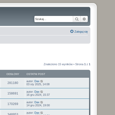
Szukaj
Wyszukiwanie z
Zaloguj się
Znaleziono 15 wyników • Strona
1
z
1
ODSŁONY
OSTATNI POST
autor:
Dax
281180
03 sty 2025, 14:08
autor:
Dax
158691
16 gru 2024, 15:37
autor:
Dax
170269
14 gru 2024, 19:00
autor:
Dax
348953