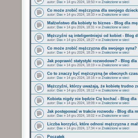
autor:
Dax
»
14 gru 2024, 18:50
» w
Znalezione w sieci
Co może zrobić mężczyzna dla swojego dzieck
autor:
Dax
»
14 gru 2024, 18:33
» w
Znalezione w sieci
Małżeństwo dla kobiety to biznes - Blog dla m
autor:
Dax
»
14 gru 2024, 18:31
» w
Znalezione w sieci
Mężczyźni są inteligentniejsi od kobiet - Blog
autor:
Dax
»
14 gru 2024, 18:27
» w
Znalezione w sieci
Co może zrobić mężczyzna dla swojego syna? 
autor:
Dax
»
14 gru 2024, 18:25
» w
Znalezione w sieci
Jak poprawić statystyki rozwodowe? - Blog dl
autor:
Dax
»
14 gru 2024, 18:19
» w
Znalezione w sieci
Co to znaczy być mężczyzną (w obecnych czas
autor:
Dax
»
14 gru 2024, 18:16
» w
Znalezione w sieci
Mężczyźni, którzy uważają, że kobietę trudno z
autor:
Dax
»
14 gru 2024, 18:12
» w
Znalezione w sieci
Kobieta nigdy nie będzie Cię kochać - Blog dl
autor:
Dax
»
14 gru 2024, 18:09
» w
Znalezione w sieci
Jak postępować w trakcie rozwodu - Blog dla 
autor:
Dax
»
14 gru 2024, 18:02
» w
Znalezione w sieci
Liczba korzyści, które odnosi mężczyzna z ma
autor:
Dax
»
14 gru 2024, 17:34
» w
Znalezione w sieci
Początek