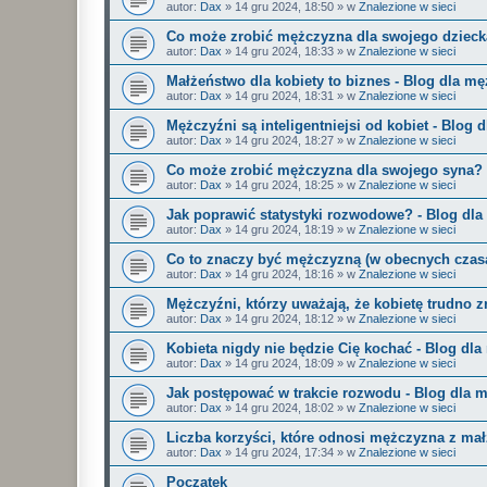
autor:
Dax
»
14 gru 2024, 18:50
» w
Znalezione w sieci
Co może zrobić mężczyzna dla swojego dzieck
autor:
Dax
»
14 gru 2024, 18:33
» w
Znalezione w sieci
Małżeństwo dla kobiety to biznes - Blog dla m
autor:
Dax
»
14 gru 2024, 18:31
» w
Znalezione w sieci
Mężczyźni są inteligentniejsi od kobiet - Blog
autor:
Dax
»
14 gru 2024, 18:27
» w
Znalezione w sieci
Co może zrobić mężczyzna dla swojego syna? 
autor:
Dax
»
14 gru 2024, 18:25
» w
Znalezione w sieci
Jak poprawić statystyki rozwodowe? - Blog dl
autor:
Dax
»
14 gru 2024, 18:19
» w
Znalezione w sieci
Co to znaczy być mężczyzną (w obecnych czas
autor:
Dax
»
14 gru 2024, 18:16
» w
Znalezione w sieci
Mężczyźni, którzy uważają, że kobietę trudno z
autor:
Dax
»
14 gru 2024, 18:12
» w
Znalezione w sieci
Kobieta nigdy nie będzie Cię kochać - Blog dl
autor:
Dax
»
14 gru 2024, 18:09
» w
Znalezione w sieci
Jak postępować w trakcie rozwodu - Blog dla 
autor:
Dax
»
14 gru 2024, 18:02
» w
Znalezione w sieci
Liczba korzyści, które odnosi mężczyzna z ma
autor:
Dax
»
14 gru 2024, 17:34
» w
Znalezione w sieci
Początek