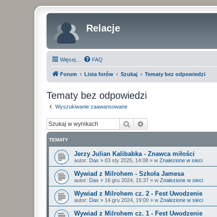
Relacje
Więcej…
FAQ
Forum
Lista forów
Szukaj
Tematy bez odpowiedzi
Tematy bez odpowiedzi
Wyszukiwanie zaawansowane
Szukaj
Wyszukiwanie zaawan
TEMATY
Jerzy Julian Kalibabka - Znawca miłości
autor:
Dax
»
03 sty 2025, 14:08
» w
Znalezione w sieci
Wywiad z Milrohem - Szkoła Jamesa
autor:
Dax
»
16 gru 2024, 15:37
» w
Znalezione w sieci
Wywiad z Milrohem cz. 2 - Fest Uwodzenie
autor:
Dax
»
14 gru 2024, 19:00
» w
Znalezione w sieci
Wywiad z Milrohem cz. 1 - Fest Uwodzenie