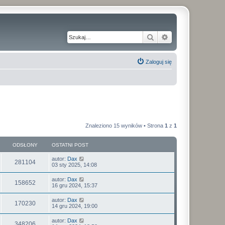
Szukaj
Wyszukiwanie z
Zaloguj się
Znaleziono 15 wyników • Strona
1
z
1
ODSŁONY
OSTATNI POST
autor:
Dax
281104
03 sty 2025, 14:08
autor:
Dax
158652
16 gru 2024, 15:37
autor:
Dax
170230
14 gru 2024, 19:00
autor:
Dax
348206