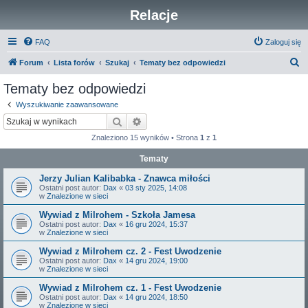
Relacje
FAQ
Zaloguj się
S
Forum
Lista forów
Szukaj
Tematy bez odpowiedzi
z
Tematy bez odpowiedzi
u
Wyszukiwanie zaawansowane
k
Szukaj
Wyszukiwanie zaawansowane
a
Znaleziono 15 wyników • Strona
1
z
1
j
Tematy
Jerzy Julian Kalibabka - Znawca miłości
Ostatni post autor:
Dax
«
03 sty 2025, 14:08
w
Znalezione w sieci
Wywiad z Milrohem - Szkoła Jamesa
Ostatni post autor:
Dax
«
16 gru 2024, 15:37
w
Znalezione w sieci
Wywiad z Milrohem cz. 2 - Fest Uwodzenie
Ostatni post autor:
Dax
«
14 gru 2024, 19:00
w
Znalezione w sieci
Wywiad z Milrohem cz. 1 - Fest Uwodzenie
Ostatni post autor:
Dax
«
14 gru 2024, 18:50
w
Znalezione w sieci