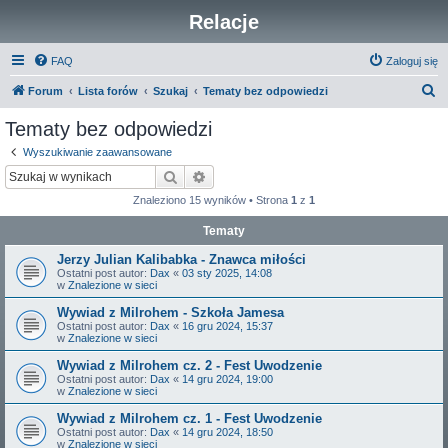
Relacje
FAQ
Zaloguj się
S
Forum
Lista forów
Szukaj
Tematy bez odpowiedzi
z
Tematy bez odpowiedzi
u
Wyszukiwanie zaawansowane
k
Szukaj
Wyszukiwanie zaawansowane
a
Znaleziono 15 wyników • Strona
1
z
1
j
Tematy
Jerzy Julian Kalibabka - Znawca miłości
Ostatni post autor:
Dax
«
03 sty 2025, 14:08
w
Znalezione w sieci
Wywiad z Milrohem - Szkoła Jamesa
Ostatni post autor:
Dax
«
16 gru 2024, 15:37
w
Znalezione w sieci
Wywiad z Milrohem cz. 2 - Fest Uwodzenie
Ostatni post autor:
Dax
«
14 gru 2024, 19:00
w
Znalezione w sieci
Wywiad z Milrohem cz. 1 - Fest Uwodzenie
Ostatni post autor:
Dax
«
14 gru 2024, 18:50
w
Znalezione w sieci