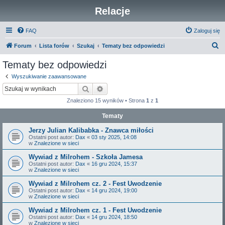
Relacje
FAQ
Zaloguj się
S
Forum
Lista forów
Szukaj
Tematy bez odpowiedzi
z
Tematy bez odpowiedzi
u
Wyszukiwanie zaawansowane
k
Szukaj
Wyszukiwanie zaawansowane
a
Znaleziono 15 wyników • Strona
1
z
1
j
Tematy
Jerzy Julian Kalibabka - Znawca miłości
Ostatni post autor:
Dax
«
03 sty 2025, 14:08
w
Znalezione w sieci
Wywiad z Milrohem - Szkoła Jamesa
Ostatni post autor:
Dax
«
16 gru 2024, 15:37
w
Znalezione w sieci
Wywiad z Milrohem cz. 2 - Fest Uwodzenie
Ostatni post autor:
Dax
«
14 gru 2024, 19:00
w
Znalezione w sieci
Wywiad z Milrohem cz. 1 - Fest Uwodzenie
Ostatni post autor:
Dax
«
14 gru 2024, 18:50
w
Znalezione w sieci