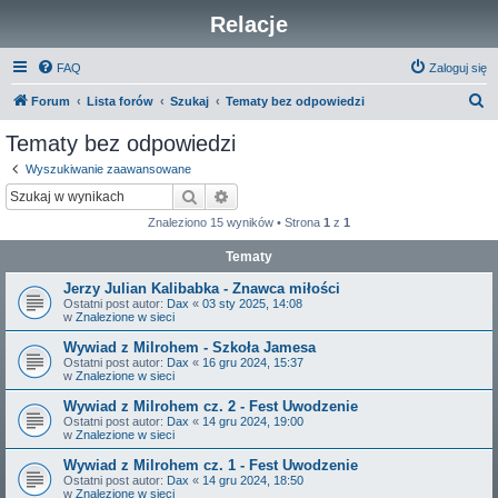
Relacje
FAQ
Zaloguj się
S
Forum
Lista forów
Szukaj
Tematy bez odpowiedzi
z
Tematy bez odpowiedzi
u
Wyszukiwanie zaawansowane
k
Szukaj
Wyszukiwanie zaawansowane
a
Znaleziono 15 wyników • Strona
1
z
1
j
Tematy
Jerzy Julian Kalibabka - Znawca miłości
Ostatni post autor:
Dax
«
03 sty 2025, 14:08
w
Znalezione w sieci
Wywiad z Milrohem - Szkoła Jamesa
Ostatni post autor:
Dax
«
16 gru 2024, 15:37
w
Znalezione w sieci
Wywiad z Milrohem cz. 2 - Fest Uwodzenie
Ostatni post autor:
Dax
«
14 gru 2024, 19:00
w
Znalezione w sieci
Wywiad z Milrohem cz. 1 - Fest Uwodzenie
Ostatni post autor:
Dax
«
14 gru 2024, 18:50
w
Znalezione w sieci