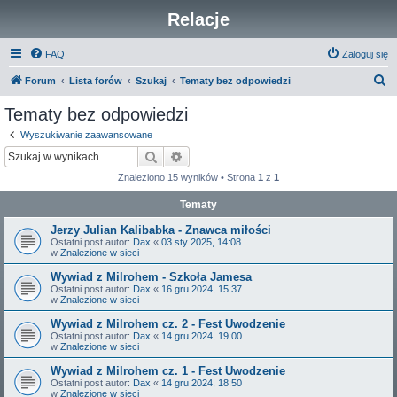
Relacje
FAQ
Zaloguj się
S
Forum
Lista forów
Szukaj
Tematy bez odpowiedzi
z
Tematy bez odpowiedzi
u
Wyszukiwanie zaawansowane
k
Szukaj
Wyszukiwanie zaawansowane
a
Znaleziono 15 wyników • Strona
1
z
1
j
Tematy
Jerzy Julian Kalibabka - Znawca miłości
Ostatni post autor:
Dax
«
03 sty 2025, 14:08
w
Znalezione w sieci
Wywiad z Milrohem - Szkoła Jamesa
Ostatni post autor:
Dax
«
16 gru 2024, 15:37
w
Znalezione w sieci
Wywiad z Milrohem cz. 2 - Fest Uwodzenie
Ostatni post autor:
Dax
«
14 gru 2024, 19:00
w
Znalezione w sieci
Wywiad z Milrohem cz. 1 - Fest Uwodzenie
Ostatni post autor:
Dax
«
14 gru 2024, 18:50
w
Znalezione w sieci