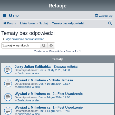
Relacje
FAQ
Zaloguj się
S
Forum
Lista forów
Szukaj
Tematy bez odpowiedzi
z
Tematy bez odpowiedzi
u
Wyszukiwanie zaawansowane
k
Szukaj
Wyszukiwanie zaawansowane
a
Znaleziono 15 wyników • Strona
1
z
1
j
Tematy
Jerzy Julian Kalibabka - Znawca miłości
Ostatni post autor:
Dax
«
03 sty 2025, 14:08
w
Znalezione w sieci
Wywiad z Milrohem - Szkoła Jamesa
Ostatni post autor:
Dax
«
16 gru 2024, 15:37
w
Znalezione w sieci
Wywiad z Milrohem cz. 2 - Fest Uwodzenie
Ostatni post autor:
Dax
«
14 gru 2024, 19:00
w
Znalezione w sieci
Wywiad z Milrohem cz. 1 - Fest Uwodzenie
Ostatni post autor:
Dax
«
14 gru 2024, 18:50
w
Znalezione w sieci