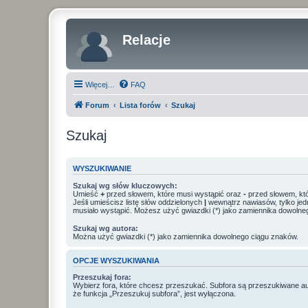
Relacje
Więcej…
FAQ
Forum
Lista forów
Szukaj
Szukaj
WYSZUKIWANIE
Szukaj wg słów kluczowych:
Umieść
+
przed słowem, które musi wystąpić oraz
-
przed słowem, któ
Jeśli umieścisz listę słów oddzielonych
|
wewnątrz nawiasów, tylko jed
musiało wystąpić. Możesz użyć gwiazdki (*) jako zamiennika dowolne
Szukaj wg autora:
Można użyć gwiazdki (*) jako zamiennika dowolnego ciągu znaków.
OPCJE WYSZUKIWANIA
Przeszukaj fora:
Wybierz fora, które chcesz przeszukać. Subfora są przeszukiwane a
że funkcja „Przeszukuj subfora”, jest wyłączona.