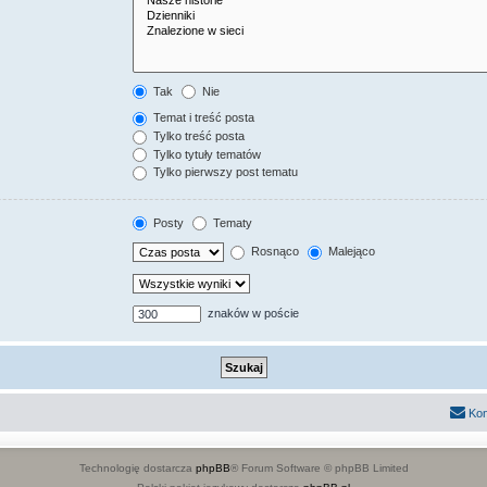
Tak
Nie
Temat i treść posta
Tylko treść posta
Tylko tytuły tematów
Tylko pierwszy post tematu
Posty
Tematy
Rosnąco
Malejąco
znaków w poście
Kon
Technologię dostarcza
phpBB
® Forum Software © phpBB Limited