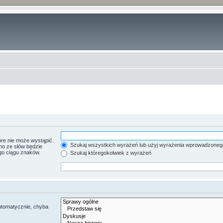
re nie może wystąpić.
Szukaj wszystkich wyrażeń lub użyj wyrażenia wprowadzoneg
no ze słów będzie
go ciągu znaków.
Szukaj któregokolwiek z wyrażeń
utomatycznie, chyba