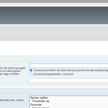
re nie może wystąpić.
Szukaj wszystkich wyrażeń lub użyj wyrażenia wprowadzoneg
no ze słów będzie
go ciągu znaków.
Szukaj któregokolwiek z wyrażeń
utomatycznie, chyba