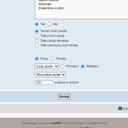
Tak
Nie
Temat i treść posta
Tylko treść posta
Tylko tytuły tematów
Tylko pierwszy post tematu
Posty
Tematy
Rosnąco
Malejąco
znaków w poście
Kon
Technologię dostarcza
phpBB
® Forum Software © phpBB Limited