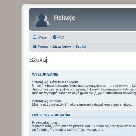
Relacje
Więcej…
FAQ
Forum
Lista forów
Szukaj
Szukaj
WYSZUKIWANIE
Szukaj wg słów kluczowych:
Umieść
+
przed słowem, które musi wystąpić oraz
-
przed słowem, któ
Jeśli umieścisz listę słów oddzielonych
|
wewnątrz nawiasów, tylko jed
musiało wystąpić. Możesz użyć gwiazdki (*) jako zamiennika dowolne
Szukaj wg autora:
Można użyć gwiazdki (*) jako zamiennika dowolnego ciągu znaków.
OPCJE WYSZUKIWANIA
Przeszukaj fora:
Wybierz fora, które chcesz przeszukać. Subfora są przeszukiwane a
że funkcja „Przeszukuj subfora”, jest wyłączona.