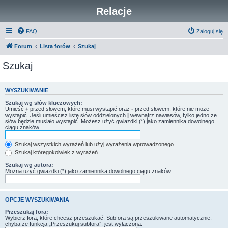
Relacje
FAQ
Zaloguj się
Forum
Lista forów
Szukaj
Szukaj
WYSZUKIWANIE
Szukaj wg słów kluczowych:
Umieść
+
przed słowem, które musi wystąpić oraz
-
przed słowem, które nie może
wystąpić. Jeśli umieścisz listę słów oddzielonych
|
wewnątrz nawiasów, tylko jedno ze
słów będzie musiało wystąpić. Możesz użyć gwiazdki (*) jako zamiennika dowolnego
ciągu znaków.
Szukaj wszystkich wyrażeń lub użyj wyrażenia wprowadzonego
Szukaj któregokolwiek z wyrażeń
Szukaj wg autora:
Można użyć gwiazdki (*) jako zamiennika dowolnego ciągu znaków.
OPCJE WYSZUKIWANIA
Przeszukaj fora:
Wybierz fora, które chcesz przeszukać. Subfora są przeszukiwane automatycznie,
chyba że funkcja „Przeszukuj subfora”, jest wyłączona.