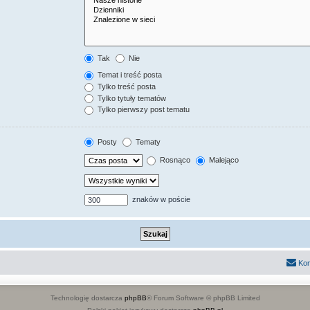
Tak
Nie
Temat i treść posta
Tylko treść posta
Tylko tytuły tematów
Tylko pierwszy post tematu
Posty
Tematy
Rosnąco
Malejąco
znaków w poście
Kon
Technologię dostarcza
phpBB
® Forum Software © phpBB Limited