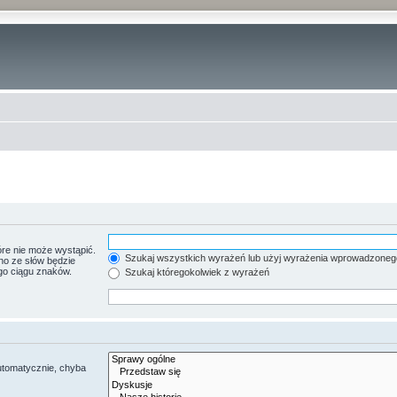
re nie może wystąpić.
Szukaj wszystkich wyrażeń lub użyj wyrażenia wprowadzoneg
no ze słów będzie
go ciągu znaków.
Szukaj któregokolwiek z wyrażeń
utomatycznie, chyba