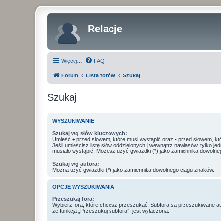
Relacje
Więcej…
FAQ
Forum
Lista forów
Szukaj
Szukaj
WYSZUKIWANIE
Szukaj wg słów kluczowych:
Umieść
+
przed słowem, które musi wystąpić oraz
-
przed słowem, któ
Jeśli umieścisz listę słów oddzielonych
|
wewnątrz nawiasów, tylko jed
musiało wystąpić. Możesz użyć gwiazdki (*) jako zamiennika dowolne
Szukaj wg autora:
Można użyć gwiazdki (*) jako zamiennika dowolnego ciągu znaków.
OPCJE WYSZUKIWANIA
Przeszukaj fora:
Wybierz fora, które chcesz przeszukać. Subfora są przeszukiwane a
że funkcja „Przeszukuj subfora”, jest wyłączona.