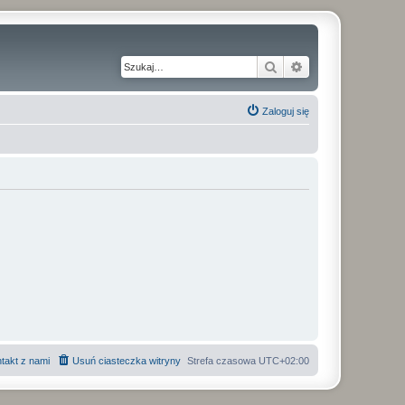
Szukaj
Wyszukiwanie z
Zaloguj się
takt z nami
Usuń ciasteczka witryny
Strefa czasowa
UTC+02:00