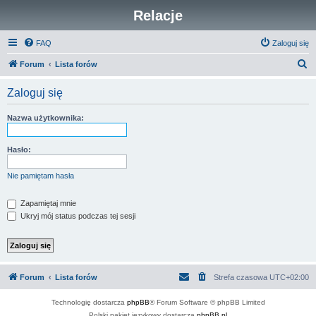
Relacje
FAQ
Zaloguj się
S
Forum
Lista forów
z
Zaloguj się
u
k
Nazwa użytkownika:
a
j
Hasło:
Nie pamiętam hasła
Zapamiętaj mnie
Ukryj mój status podczas tej sesji
Forum
Lista forów
Strefa czasowa
UTC+02:00
Technologię dostarcza
phpBB
® Forum Software © phpBB Limited
Polski pakiet językowy dostarcza
phpBB.pl